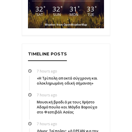
32
32
31
33
°
°
°
°
SAT
SUN
MON
TUE
Weather from OpenWeatherMap
TIMELINE POSTS
7 hours ago
«Η Τρίπολη αποκτά σύγχρονη και
ολοκληρωμένη οδική σήμανση»
7 hours ago
Μουσική βραδιά με τους Χρήστο
Αδαμόπουλο και Μάγδα Βαρούχα
στο Φεστιβάλ Ασέας
7 hours ago
Δήμος Τρίπολης: «ΔΩΡΕΑΝ για την