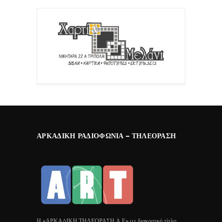
ΑΡΚΑΔΙΚΉ ΡΑΔΙΟΦΩΝΊΑ – ΤΗΛΕΌΡΑΣΗ
Η «ΑΡΚΑΔΙΚΗ ΤΗΛΕΟΡΑΣΗ Α.Ε» με διακριτικό τίτλο