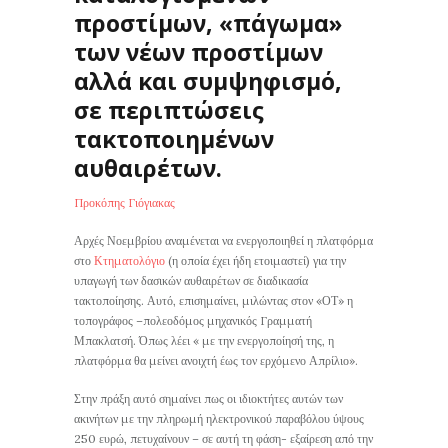
προστίμων, «πάγωμα»
των νέων προστίμων
αλλά και συμψηφισμό,
σε περιπτώσεις
τακτοποιημένων
αυθαιρέτων.
Προκόπης Γιόγιακας
Αρχές Νοεμβρίου αναμένεται να ενεργοποιηθεί η πλατφόρμα
στο
Κτηματολόγιο
(η οποία έχει ήδη ετοιμαστεί) για την
υπαγωγή των δασικών αυθαιρέτων σε διαδικασία
τακτοποίησης. Αυτό, επισημαίνει, μιλώντας στον «ΟΤ» η
τοπογράφος –πολεοδόμος μηχανικός Γραμματή
Μπακλατσή. Όπως λέει « με την ενεργοποίησή της, η
πλατφόρμα θα μείνει ανοιχτή έως τον ερχόμενο Απρίλιο».
Στην πράξη αυτό σημαίνει πως οι ιδιοκτήτες αυτών των
ακινήτων με την πληρωμή ηλεκτρονικού παραβόλου ύψους
250 ευρώ, πετυχαίνουν – σε αυτή τη φάση- εξαίρεση από την