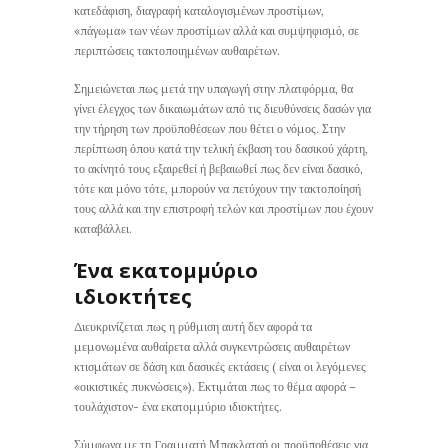
κατεδάφιση, διαγραφή καταλογισμένων προστίμων,
«πάγωμα» των νέων προστίμων αλλά και συμψηφισμό, σε
περιπτώσεις τακτοποιημένων αυθαιρέτων.
Σημειώνεται πως μετά την υπαγωγή στην πλατφόρμα, θα
γίνει έλεγχος των δικαιωμάτων από τις διευθύνσεις δασών για
την τήρηση των προϋποθέσεων που θέτει ο νόμος. Στην
περίπτωση όπου κατά την τελική έκβαση του δασικού χάρτη,
το ακίνητό τους εξαιρεθεί ή βεβαιωθεί πως δεν είναι δασικό,
τότε και μόνο τότε, μπορούν να πετύχουν την τακτοποίησή
τους αλλά και την επιστροφή τελών και προστίμων που έχουν
καταβάλλει.
Ένα εκατομμύριο
ιδιοκτήτες
Διευκρινίζεται πως η ρύθμιση αυτή δεν αφορά τα
μεμονωμένα αυθαίρετα αλλά συγκεντρώσεις αυθαιρέτων
κτισμάτων σε δάση και δασικές εκτάσεις ( είναι οι λεγόμενες
«οικιστικές πυκνώσεις»). Εκτιμάται πως το θέμα αφορά –
τουλάχιστον- ένα εκατομμύριο ιδιοκτήτες.
Σύμφωνα με τη Γραμματή Μπακλατσή οι προϋποθέσεις για