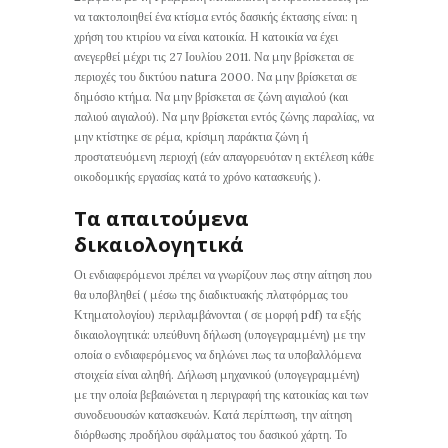
να τακτοποιηθεί ένα κτίσμα εντός δασικής έκτασης είναι: η
χρήση του κτιρίου να είναι κατοικία. Η κατοικία να έχει
ανεγερθεί μέχρι τις 27 Ιουλίου 2011. Να μην βρίσκεται σε
περιοχές του δικτύου natura 2000. Να μην βρίσκεται σε
δημόσιο κτήμα. Να μην βρίσκεται σε ζώνη αιγιαλού (και
παλιού αιγιαλού). Να μην βρίσκεται εντός ζώνης παραλίας, να
μην κτίστηκε σε ρέμα, κρίσιμη παράκτια ζώνη ή
προστατευόμενη περιοχή (εάν απαγορευόταν η εκτέλεση κάθε
οικοδομικής εργασίας κατά το χρόνο κατασκευής ).
Τα απαιτούμενα
δικαιολογητικά
Οι ενδιαφερόμενοι πρέπει να γνωρίζουν πως στην αίτηση που
θα υποβληθεί ( μέσω της διαδικτυακής πλατφόρμας του
Κτηματολογίου) περιλαμβάνονται ( σε μορφή pdf) τα εξής
δικαιολογητικά: υπεύθυνη δήλωση (υπογεγραμμένη) με την
οποία ο ενδιαφερόμενος να δηλώνει πως τα υποβαλλόμενα
στοιχεία είναι αληθή. Δήλωση μηχανικού (υπογεγραμμένη)
με την οποία βεβαιώνεται η περιγραφή της κατοικίας και των
συνοδευουσών κατασκευών. Κατά περίπτωση, την αίτηση
διόρθωσης προδήλου σφάλματος του δασικού χάρτη. Το