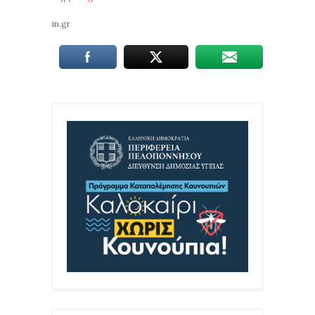
in.gr