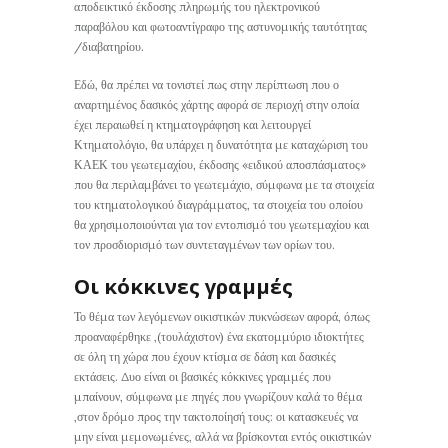
αποδεικτικό έκδοσης πληρωμής του ηλεκτρονικού
παραβόλου και φωτοαντίγραφο της αστυνομικής ταυτότητας
/διαβατηρίου.
Εδώ, θα πρέπει να τονιστεί πως στην περίπτωση που ο
αναρτημένος δασικός χάρτης αφορά σε περιοχή στην οποία
έχει περαιωθεί η κτηματογράφηση και λειτουργεί
Κτηματολόγιο, θα υπάρχει η δυνατότητα με καταχώριση του
ΚΑΕΚ του γεωτεμαχίου, έκδοσης «ειδικού αποσπάσματος»
που θα περιλαμβάνει το γεωτεμάχιο, σύμφωνα με τα στοιχεία
του κτηματολογικού διαγράμματος, τα στοιχεία του οποίου
θα χρησιμοποιούνται για τον εντοπισμό του γεωτεμαχίου και
τον προσδιορισμό των συντεταγμένων των ορίων του.
Οι κόκκινες γραμμές
Το θέμα των λεγόμενων οικιστικών πυκνώσεων αφορά, όπως
προαναφέρθηκε ,(τουλάχιστον) ένα εκατομμύριο ιδιοκτήτες
σε όλη τη χώρα που έχουν κτίσμα σε δάση και δασικές
εκτάσεις. Δυο είναι οι βασικές κόκκινες γραμμές που
μπαίνουν, σύμφωνα με πηγές που γνωρίζουν καλά το θέμα
,στον δρόμο προς την τακτοποίησή τους: οι κατασκευές να
μην είναι μεμονωμένες, αλλά να βρίσκονται εντός οικιστικών