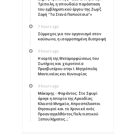
Τρίπολη, η σπουδαία παράσταση
του εμβληματικού έργου της Ζωρζ
Σαρή "Τα Στενά Παπούτσια"»
7 hours ago
Σύμμαχος για τον οργανισμό στον
καύσωνα, η ισορροπημένη διατροφή
9 hours ago
Η εορτή της Μεταμορφώσεως του
Σωτήρος και χειροτονία
Πρεσβυτέρου στην Ι. Μητρόπολη
Μαντινείας και Κυνουρίας
9 hours ago
Μάκαρης - Φαράντος: ΄΄Στο Σφυρί
άραγε η Ιστορία της Αρκαδίας;
Κλειστά Μνημεία, Απροσπέλαστοι
Θησαυροί και το Χρονικό ενός
Προαναγγελθέντος Πολιτιστικού
Ξεπουλήματος..;΄΄