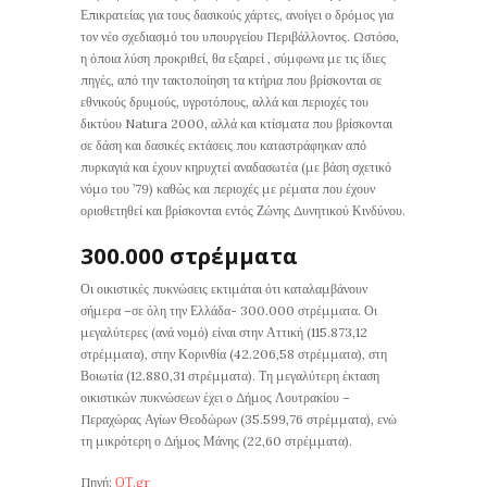
Επικρατείας για τους δασικούς χάρτες, ανοίγει ο δρόμος για
τον νέο σχεδιασμό του υπουργείου Περιβάλλοντος. Ωστόσο,
η όποια λύση προκριθεί, θα εξαιρεί , σύμφωνα με τις ίδιες
πηγές, από την τακτοποίηση τα κτήρια που βρίσκονται σε
εθνικούς δρυμούς, υγροτόπους, αλλά και περιοχές του
δικτύου Natura 2000, αλλά και κτίσματα που βρίσκονται
σε δάση και δασικές εκτάσεις που καταστράφηκαν από
πυρκαγιά και έχουν κηρυχτεί αναδασωτέα (με βάση σχετικό
νόμο του ’79) καθώς και περιοχές με ρέματα που έχουν
οριοθετηθεί και βρίσκονται εντός Ζώνης Δυνητικού Κινδύνου.
300.000 στρέμματα
Οι οικιστικές πυκνώσεις εκτιμάται ότι καταλαμβάνουν
σήμερα –σε όλη την Ελλάδα- 300.000 στρέμματα. Οι
μεγαλύτερες (ανά νομό) είναι στην Αττική (115.873,12
στρέμματα), στην Κορινθία (42.206,58 στρέμματα), στη
Βοιωτία (12.880,31 στρέμματα). Τη μεγαλύτερη έκταση
οικιστικών πυκνώσεων έχει ο Δήμος Λουτρακίου –
Περαχώρας Αγίων Θεοδώρων (35.599,76 στρέμματα), ενώ
τη μικρότερη ο Δήμος Μάνης (22,60 στρέμματα).
Πηγή:
ΟΤ.gr