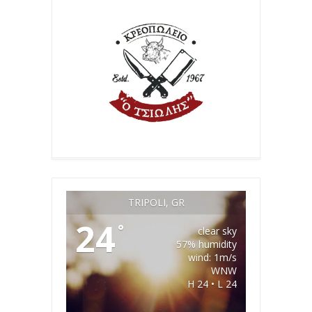
TRIPOLI, GR
24
°
clear sky
57% humidity
wind: 1m/s
WNW
H 24 • L 24