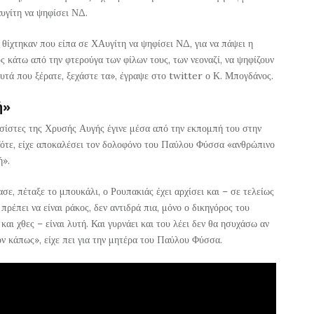
υγίτη να ψηφίσει ΝΔ.
θίχτηκαν που είπα σε ΧΑυγίτη να ψηφίσει ΝΔ, για να πάψει η
ς κάτω από την φτερούγα των φίλων τους, των νεοναζί, να ψηφίζουν
υτά που ξέρατε, ξεχάστε τα», έγραψε στο twitter ο Κ. Μπογδάνος.
ή»
ίστες της Χρυσής Αυγής έγινε μέσα από την εκπομπή του στην
Τότε, είχε αποκαλέσει τον δολοφόνο του Παύλου Φύσσα «ανθρώπινο
ή».
ε, πέταξε το μπουκάλι, ο Ρουπακιάς έχει αρχίσει και – σε τελείως
ρέπει να είναι ράκος, δεν αντιδρά πια, μόνο ο δικηγόρος του
και χθες – είναι λυτή. Και γυρνάει και του λέει δεν θα ησυχάσω αν
ον κάπως», είχε πει για την μητέρα του Παύλου Φύσσα.