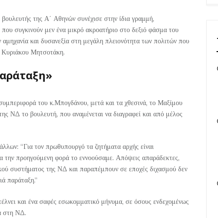
 βουλευτής της Α΄ Αθηνών συνέχισε στην ίδια γραμμή,
που συγκινούν μεν ένα μικρό ακροατήριο στο δεξιό φάσμα του
ν αμηχανία και δυσανεξία στη μεγάλη πλειονότητα των πολιτών που
υ Κυριάκου Μητσοτάκη.
παράταξη»
 συμπεριφορά του κ.Μπογδάνου, μετά και τα χθεσινά, το Μαξίμου
 της ΝΔ το βουλευτή, που αναμένεται να διαγραφεί και από μέλος
άλλων: “Για τον πρωθυπουργό τα ζητήματα αρχής είναι
τα την προηγούμενη φορά το εννοούσαμε. Απόψεις απαράδεκτες,
γικού συστήματος της ΝΔ και παραπέμπουν σε εποχές διχασμού δεν
ιά παράταξη.”
έλνει και ένα σαφές εσωκομματικό μήνυμα, σε όσους ενδεχομένως
α στη ΝΔ.