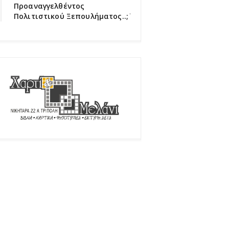
Προαναγγελθέντος
Πολιτιστικού Ξεπουλήματος..;΄΄