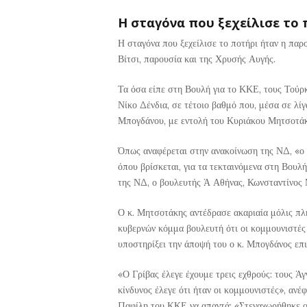
Η σταγόνα που ξεχείλισε το 
Η σταγόνα που ξεχείλισε το ποτήρι ήταν η πα
Βίτσι, παρουσία και της Χρυσής Αυγής.
Τα όσα είπε στη Βουλή για το ΚΚΕ, τους Τούρκ
Νίκο Δένδια, σε τέτοιο βαθμό που, μέσα σε λί
Μπογδάνου, με εντολή του Κυριάκου Μητσοτάκ
Όπως αναφέρεται στην ανακοίνωση της ΝΔ, «ο
όπου βρίσκεται, για τα τεκταινόμενα στη Βουλ
της ΝΔ, ο βουλευτής Ά Αθήνας, Κωνσταντίνος
Ο κ. Μητσοτάκης αντέδρασε ακαριαία μόλις πλ
κυβερνών κόμμα βουλευτή ότι οι κομμουνιστές
υποστηρίξει την άποψή του ο κ. Μπογδάνος επ
«Ο Γρίβας έλεγε έχουμε τρεις εχθρούς: τους Ά
κίνδυνος έλεγε ότι ήταν οι κομμουνιστές», ανέ
Παφίλη του ΚΚΕ να απαντά: «Στεναχωρήθηκε ο