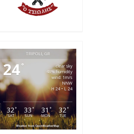
TRIPOLI, GR
24
°
clear sky
48% humidity
wind: 1m/s
NNW
H 24 • L 24
32
33
31
32
°
°
°
°
SAT
SUN
MON
TUE
Weather from OpenWeatherMap