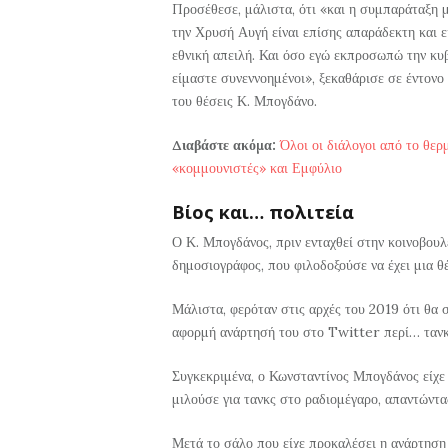
Προσέθεσε, μάλιστα, ότι «και η συμπαράταξη μ
την Χρυσή Αυγή είναι επίσης απαράδεκτη και ε
εθνική απειλή. Και όσο εγώ εκπροσωπώ την κυβ
είμαστε συνεννοημένοι», ξεκαθάρισε σε έντονο 
του θέσεις Κ. Μπογδάνο.
Διαβάστε ακόμα:
Όλοι οι διάλογοι από το θε
«κομμουνιστές» και Εμφύλιο
Βίος και… πολιτεία
Ο Κ. Μπογδάνος, πριν ενταχθεί στην κοινοβουλ
δημοσιογράφος, που φιλοδοξούσε να έχει μια 
Μάλιστα, φερόταν στις αρχές του 2019 ότι θα
αφορμή ανάρτησή του στο Twitter περί… τανκ
Συγκεκριμένα, ο Κωνσταντίνος Μπογδάνος είχε
μιλούσε για τανκς στο ραδιομέγαρο, απαντώντα
Μετά το σάλο που είχε προκαλέσει η ανάρτηση 