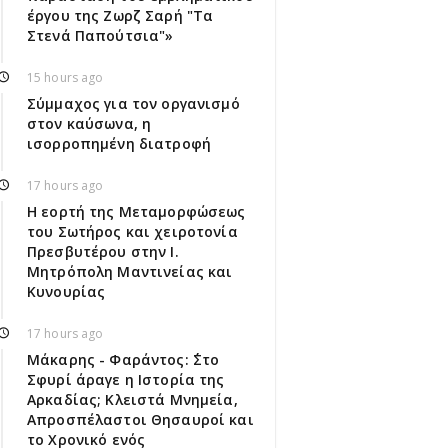
έργου της Ζωρζ Σαρή "Τα
Στενά Παπούτσια"»
15 hours ago
Σύμμαχος για τον οργανισμό
στον καύσωνα, η
ισορροπημένη διατροφή
17 hours ago
Η εορτή της Μεταμορφώσεως
του Σωτήρος και χειροτονία
Πρεσβυτέρου στην Ι.
Μητρόπολη Μαντινείας και
Κυνουρίας
17 hours ago
Μάκαρης - Φαράντος: ΄΄Στο
Σφυρί άραγε η Ιστορία της
Αρκαδίας; Κλειστά Μνημεία,
Απροσπέλαστοι Θησαυροί και
το Χρονικό ενός