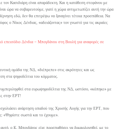
ε τον Κασιδιάρη είναι απαράδεκτη. Και η κατάθεση στεφάνου με
ίναι ώρα να σοβαρευτούμε, γιατί η χώρα αντιμετωπίζει αυτή την ώρα
έρνηση εδώ, δεν θα επιτρέψω να ξαναγίνει τέτοια προσπάθεια. Να
ύφος ο Νίκος Δένδιας, «αδειάζοντας» τον γνωστό για τις ακραίες
ρμό επεισόδιο Δένδια – Μπογδάνου στη Βουλή για αναφορές σε
ευτική ομάδα της ΝΔ, «διέπρεπε» στις ακρότητες και ως
θέση στα ψηφοδέλτια του κόμματος.
 συμπεριληφθεί στα ευρωψηφοδέλτια της ΝΔ, ωστόσο, «κόπηκε» με
ς στην ΕΡΤ!
 σχολιάσει ανάρτηση οπαδού της Χρυσής Αυγής για την ΕΡΤ, που
ς: «Ψηφίστε σωστά και το έχουμε».
αυτή, ο K. Μπογδάνος είχε προσπαθήσει να δικαιολογηθεί, με το