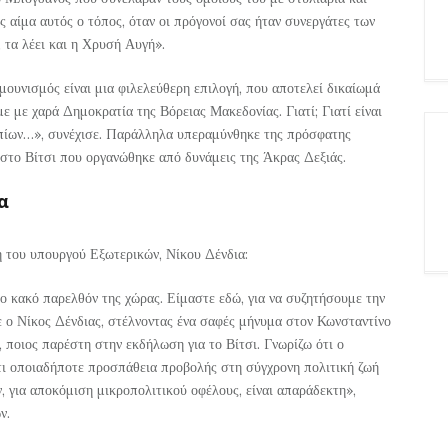
ος αίμα αυτός ο τόπος, όταν οι πρόγονοί σας ήταν συνεργάτες των
 τα λέει και η Χρυσή Αυγή».
ουνισμός είναι μια φιλελεύθερη επιλογή, που αποτελεί δικαίωμά
με με χαρά Δημοκρατία της Βόρειας Μακεδονίας. Γιατί; Γιατί είναι
οπίων…», συνέχισε. Παράλληλα υπεραμύνθηκε της πρόσφατης
το Βίτσι που οργανώθηκε από δυνάμεις της Άκρας Δεξιάς.
α
 του υπουργού Εξωτερικών, Νίκου Δένδια:
ο κακό παρελθόν της χώρας. Είμαστε εδώ, για να συζητήσουμε την
ε ο Νίκος Δένδιας, στέλνοντας ένα σαφές μήνυμα στον Κωνσταντίνο
 ποιος παρέστη στην εκδήλωση για το Βίτσι. Γνωρίζω ότι ο
τι οποιαδήποτε προσπάθεια προβολής στη σύγχρονη πολιτική ζωή
 για αποκόμιση μικροπολιτικού οφέλους, είναι απαράδεκτη»,
ν.