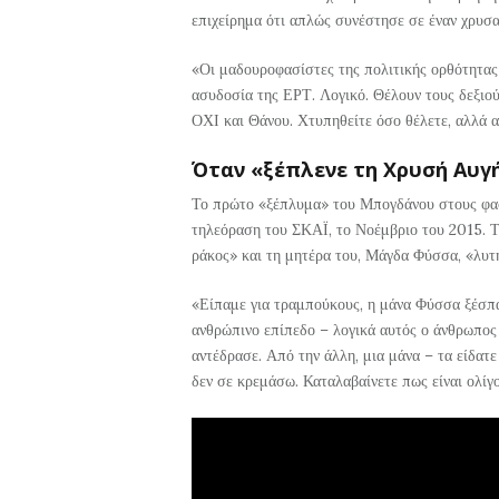
επιχείρημα ότι απλώς συνέστησε σε έναν χρυσα
«Οι μαδουροφασίστες της πολιτικής ορθότητας 
ασυδοσία της ΕΡΤ. Λογικό. Θέλουν τους δεξιού
ΟΧΙ και Θάνου. Χτυπηθείτε όσο θέλετε, αλλά α
Όταν «ξέπλενε τη Χρυσή Αυγ
Το πρώτο «ξέπλυμα» του Μπογδάνου στους φασ
τηλεόραση του ΣΚΑΪ, το Νοέμβριο του 2015. 
ράκος» και τη μητέρα του, Μάγδα Φύσσα, «λυτ
«Είπαμε για τραμπούκους, η μάνα Φύσσα ξέσπασ
ανθρώπινο επίπεδο – λογικά αυτός ο άνθρωπος π
αντέδρασε. Από την άλλη, μια μάνα – τα είδατε 
δεν σε κρεμάσω. Καταλαβαίνετε πως είναι ολίγ