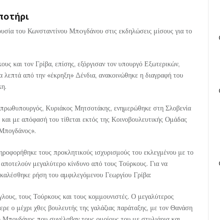
ποτήρι
ρουσία του Κωνσταντίνου Μπoγδάνου στις εκδηλώσεις μίσους για το
ους και τον Γρίβα, επίσης, εξόργισαν τον υπουργό Εξωτερικών,
γα λεπτά από την «έκρηξη» Δένδια, ανακοινώθηκε η διαγραφή του
η.
 πρωθυπουργός, Κυριάκος Μητσοτάκης, ενημερώθηκε στη Σλοβενία
ή και με απόφασή του τίθεται εκτός της Κοινοβουλευτικής Ομάδας
 Μπογδάνος».
ηροφορήθηκε τους προκλητικούς ισχυρισμούς του εκλεγμένου με το
 αποτελούν μεγαλύτερο κίνδυνο από τους Τούρκους. Για να
ικαλέσθηκε ρήση του αμφιλεγόμενου Γεωργίου Γρίβα:
γγλους, τους Τούρκους και τους κομμουνιστές. Ο μεγαλύτερος
φερε ο μέχρι χθες βουλευτής της γαλάζιας παράταξης, με τον Θανάση
 Μπογδάνος που συνέλαβαν τους ομοίους του με στυλιάρια και