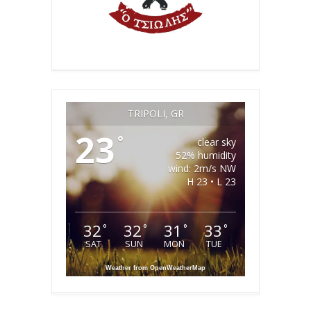
TRIPOLI, GR
23
°
clear sky
52% humidity
wind: 2m/s NW
H 23 • L 23
32
32
31
33
°
°
°
°
SAT
SUN
MON
TUE
Weather from OpenWeatherMap