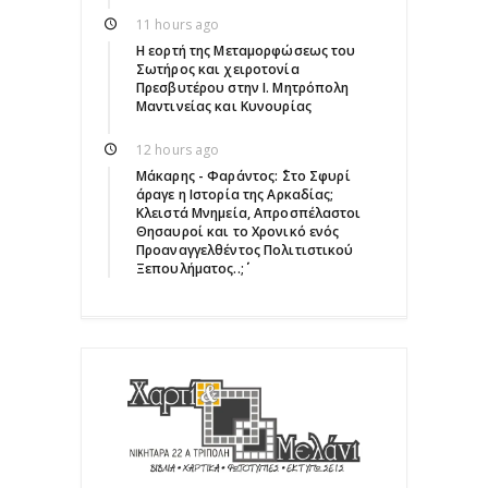
11 hours ago
Η εορτή της Μεταμορφώσεως του
Σωτήρος και χειροτονία
Πρεσβυτέρου στην Ι. Μητρόπολη
Μαντινείας και Κυνουρίας
12 hours ago
Μάκαρης - Φαράντος: ΄΄Στο Σφυρί
άραγε η Ιστορία της Αρκαδίας;
Κλειστά Μνημεία, Απροσπέλαστοι
Θησαυροί και το Χρονικό ενός
Προαναγγελθέντος Πολιτιστικού
Ξεπουλήματος..;΄΄