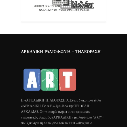
ΑΡΚΑΔΙΚΉ ΡΑΔΙΟΦΩΝΊΑ – ΤΗΛΕΌΡΑΣΗ
Η «ΑΡΚΑΔΙΚΗ ΤΗΛΕΟΡΑΣΗ Α.Ε» με διακριτικό τίτλο
«ΑΡΚΑΔΙΚΗ ΤV Α.Ε.» έχει έδρα την ΤΡΙΠΟΛΗ
ΑΡΚΑΔΙΑΣ. Στην εταιρία ανήκει ο περιφερειακός
τηλεοπτικός σταθμός «ΑΡΚΑΔΙΚΗ» με λογότυπο “ART”
που ξεκίνησε τη λειτουργία του το 1991 καθώς και ο