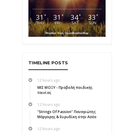
31
31
34
33
°
°
°
°
THU
FRI
SAT
SUN
Weather from OpenWeatherMap
TIMELINE POSTS
12 hours ago
ΜΙΣ ΜΟΞΥ - Προβολή παιδικής
ταινίας
12 hours ago
"Strings Of Passion" Παναγιώτης
Μάργαρης & Ευρυδίκη στην Ασέα
12 hours ago