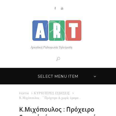
Αρκαδική Ραδιοφωνία Τηλεόραση
SELECT MENU ITEM
Home
ΚΥΡΙΟΤΕΡΕΣ ΕΙΔΗΣΕΙΣ
Κ.Μιχόπουλος : ΄΄Πρόχειρο & χωρίς όραμα...
Κ.Μιχόπουλος : ΄΄Πρόχειρο