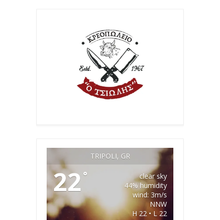
TRIPOLI, GR
22
°
clear sky
44% humidity
wind: 3m/s
NNW
H 22 • L 22