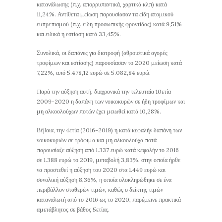
κατανάλωσης (π.χ. απορρυπαντικά, χαρτικά κλπ) κατά
11,24%. Αντίθετα μείωση παρουσίασαν τα είδη ατομικού
ευπρεπισμού (π.χ. είδη προσωπικής φροντίδας) κατά 9,51%
και ειδικά η εστίαση κατά 33,45%.
Συνολικά, οι δαπάνες για διατροφή (αθροιστικά αγορές
τροφίμων και εστίασης) παρουσίασαν το 2020 μείωση κατά
7,22%, από 5.478,12 ευρώ σε 5.082,84 ευρώ.
Παρά την αύξηση αυτή, διαχρονικά την τελευταία 10ετία
2009-2020 η δαπάνη των νοικοκυρών σε ήδη τροφίμων και
μη αλκοολούχων ποτών έχει μειωθεί κατά 10,28%.
Βέβαια, την 4ετία (2016-2019) η κατά κεφαλήν δαπάνη των
νοικοκυριών σε τρόφιμα και μη αλκοολούχα ποτά
παρουσίαζε αύξηση από 1.337 ευρώ κατά κεφαλήν το 2016
σε 1.388 ευρώ το 2019, μεταβολή 3,83%, στην οποία ήρθε
να προστεθεί η αύξηση του 2020 στα 1.449 ευρώ και
συνολική αύξηση 8,36%, η οποία ολοκληρώθηκε σε ένα
περιβάλλον σταθερών τιμών, καθώς ο δείκτης τιμών
καταναλωτή από το 2016 ως το 2020, παρέμεινε πρακτικά
αμετάβλητος σε βάθος 5ετίας.