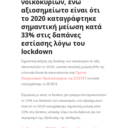
νοικοκυριών, ενώ
αξιοσημείωτο είναι ότι
το 2020 καταγράφτηκε
σημαντική μείωση κατά
33% στις δαπάνες
εστίασης λόγω του
lockdown
Σημαντική αύξηση της δαπάνης των νοικοκυριών σε είδη
παντοπωλείου το 2020, ωστόσο συνολική μείωση 10% την
τελευταία δεκαετία αποτυπώνεται στην
Έρευνα
Οικογενειακών Προϋπολογισμών της ΕΛΣΤΑΤ
τα οποία
επεξεργάστηκε το ΙΕΛΚΑ.
Σύμφωνα με αυτά, οι δαπάνες για τρόφιμα αντιπροσωπεύουν
το 23% των δαπανών των νοικοκυριών, ενώ αξιοσημείωτο
είναι ότι το 2020 καταγράφτηκε σημαντική μείωση κατά
33% στις δαπάνες εστίασης λόγω του lockdown για τον
περιορισμό της εξάπλωσης της πανδημίας.