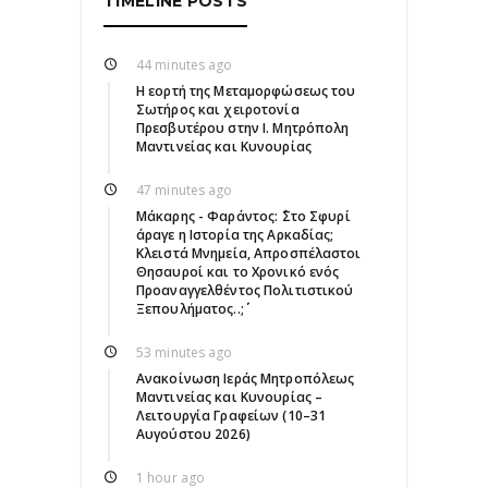
TIMELINE POSTS
44 minutes ago
Η εορτή της Μεταμορφώσεως του
Σωτήρος και χειροτονία
Πρεσβυτέρου στην Ι. Μητρόπολη
Μαντινείας και Κυνουρίας
47 minutes ago
Μάκαρης - Φαράντος: ΄΄Στο Σφυρί
άραγε η Ιστορία της Αρκαδίας;
Κλειστά Μνημεία, Απροσπέλαστοι
Θησαυροί και το Χρονικό ενός
Προαναγγελθέντος Πολιτιστικού
Ξεπουλήματος..;΄΄
53 minutes ago
Ανακοίνωση Ιεράς Μητροπόλεως
Μαντινείας και Κυνουρίας –
Λειτουργία Γραφείων (10–31
Αυγούστου 2026)
1 hour ago