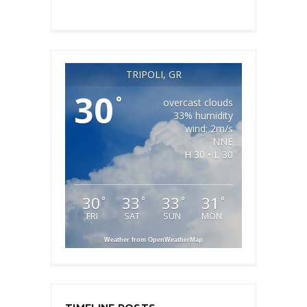
TRIPOLI, GR
30
°
overcast clouds
33% humidity
wind: 2m/s
NNE
H 30 • L 30
30
33
33
31
°
°
°
°
FRI
SAT
SUN
MON
Weather from OpenWeatherMap