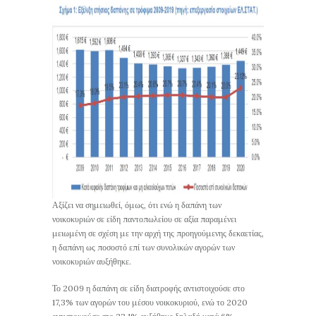
Αξίζει να σημειωθεί, όμως, ότι ενώ η δαπάνη των
νοικοκυριών σε είδη παντοπωλείου σε αξία παραμένει
μειωμένη σε σχέση με την αρχή της προηγούμενης δεκαετίας,
η δαπάνη ως ποσοστό επί των συνολικών αγορών των
νοικοκυριών αυξήθηκε.
Το 2009 η δαπάνη σε είδη διατροφής αντιστοιχούσε στο
17,3% των αγορών του μέσου νοικοκυριού, ενώ το 2020