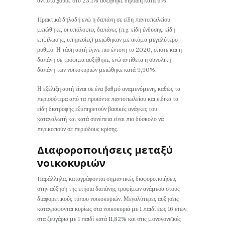
αντιστοιχούσε στο 23,1% αυξήθηκε δηλαδή κατά 6%.
Πρακτικά δηλαδή ενώ η δαπάνη σε είδη παντοπωλείου
μειώθηκε, οι υπόλοιπες δαπάνες (π.χ. είδη ένδυσης, είδη
επίπλωσης, υπηρεσίες) μειώθηκαν με ακόμα μεγαλύτερο
ρυθμό. Η τάση αυτή έγινε πιο έντονη το 2020, οπότε και η
δαπάνη σε τρόφιμα αυξήθηκε, ενώ αντίθετα η συνολική
δαπάνη των νοικοκυριών μειώθηκε κατά 9,90%.
Η εξέλιξη αυτή είναι σε ένα βαθμό αναμενόμενη, καθώς τα
περισσότερα από τα προϊόντα παντοπωλείου και ειδικά τα
είδη διατροφής εξυπηρετούν βασικές ανάγκες του
καταναλωτή και κατά συνέπεια είναι πιο δύσκολο να
περικοπούν σε περιόδους κρίσης.
Διαφοροποιήσεις μεταξύ
νοικοκυριών
Παράλληλα, καταγράφονται σημαντικές διαφοροποιήσεις
στην αύξηση της ετήσια δαπάνης τροφίμων ανάμεσα στους
διαφορετικούς τύπου νοικοκυριών. Μεγαλύτερες αυξήσεις
καταγράφονται κυρίως στα νοικοκυριά με 1 παιδί έως 16 ετών,
στα ζευγάρια με 1 παιδί κατά 11,82% και στις μονογονεϊκές