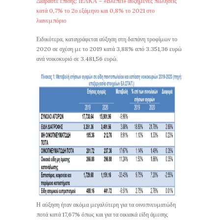
Διαβάστε επίσης: ΙΕΛΚΑ – «Βλέπει» αυξημένες πωλήσεις
κατά 0,7% το 2ο εξάμηνο και 0,8% το 2021 στο
λιανεμπόριο
Ειδικότερα, καταγράφεται αύξηση στη δαπάνη τροφίμων το
2020 σε σχέση με το 2019 κατά 3,88% από 3.351,36 ευρώ
ανά νοικοκυριό σε 3.481,56 ευρώ.
Η αύξηση ήταν ακόμα μεγαλύτερη για τα οινοπνευματώδη
ποτά κατά 17,67% όπως και για τα οικιακά είδη άμεσης