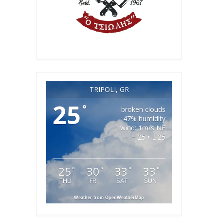
TRIPOLI, GR
25
°
broken clouds
47% humidity
wind: 1m/s NE
H 25 • L 25
25
30
33
33
°
°
°
°
THU
FRI
SAT
SUN
Weather from OpenWeatherMap