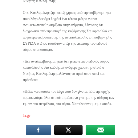
Νικήτας Κακλαμάνης.
Ο κ. Κακλαμάνης ζήτησε εξηγήσεις από την κυβέρνηση για
ποιο λόγο δεν έχει ληφθεί ένα τέτοιο μέτρο για να
αντιμετωπιστεί η ακρίβεια στην ενέργεια, λέγοντας ότι
διαχρονικά από την εποχή της κυβέρνησης Σαμαρά αλλά και
αργότερα ως βουλευτής της αντιπολίτευσης επί κυβέρνησης
ΣΥΡΙΖΑ ο ίδιος τασσόταν υπέρ της μείωσης του ειδικού
φόρου στα καύσιμα.
«Δεν αντιλαμβάνομαι γιατί δεν μειώνεται ο ειδικός φόρος
κατανάλωσης στα καύσιμα» ανέφερε χαρακτηριστικά ο
Νικήτας Κακλαμάνης μιλώντας το πρωί στον Ant1 και
πρόσθεσε:
«Θέλω να ακούσω τον λόγο που δεν γίνεται. Επί της αρχής
συμφωνούμε όλοι ότι κάτι πρέπει να γίνει με την αύξηση των
τιμών στο πετρέλαιο, στο αέριο. Να τελειώνουμε με αυτό».
in.gr