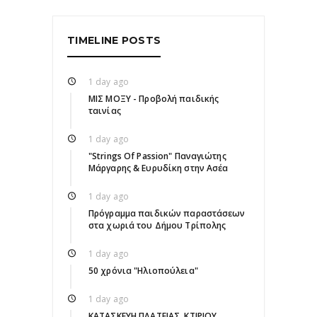
TIMELINE POSTS
1 day ago
ΜΙΣ ΜΟΞΥ - Προβολή παιδικής
ταινίας
1 day ago
"Strings Of Passion" Παναγιώτης
Μάργαρης & Ευρυδίκη στην Ασέα
1 day ago
Πρόγραμμα παιδικών παραστάσεων
στα χωριά του Δήμου Τρίπολης
1 day ago
50 χρόνια "Ηλιοπούλεια"
1 day ago
ΚΑΤΑΣΚΕΥΗ ΠΛΑΤΕΙΑΣ, ΚΤΙΡΙΟΥ