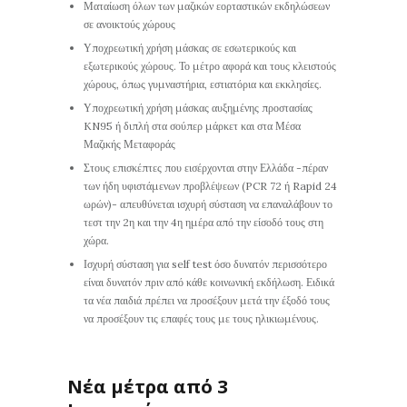
Ματαίωση όλων των μαζικών εορταστικών εκδηλώσεων
σε ανοικτούς χώρους
Υποχρεωτική χρήση μάσκας σε εσωτερικούς και
εξωτερικούς χώρους. Το μέτρο αφορά και τους κλειστούς
χώρους, όπως γυμναστήρια, εστιατόρια και εκκλησίες.
Υποχρεωτική χρήση μάσκας αυξημένης προστασίας
KN95 ή διπλή στα σούπερ μάρκετ και στα Μέσα
Μαζικής Μεταφοράς
Στους επισκέπτες που εισέρχονται στην Ελλάδα -πέραν
των ήδη υφιστάμενων προβλέψεων (PCR 72 ή Rapid 24
ωρών)- απευθύνεται ισχυρή σύσταση να επαναλάβουν το
τεστ την 2η και την 4η ημέρα από την είσοδό τους στη
χώρα.
Ισχυρή σύσταση για self test όσο δυνατόν περισσότερο
είναι δυνατόν πριν από κάθε κοινωνική εκδήλωση. Ειδικά
τα νέα παιδιά πρέπει να προσέξουν μετά την έξοδό τους
να προσέξουν τις επαφές τους με τους ηλικιωμένους.
Νέα μέτρα από 3