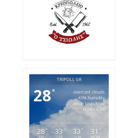
TRIPOLI, GR
28
°
overcast clouds
43% humidity
wind: 1m/s SSW
H 28 • L 28
28
33
33
31
°
°
°
°
FRI
SAT
SUN
MON