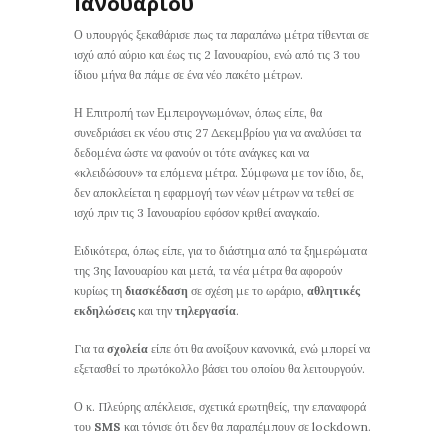
Ιανουαρίου
Ο υπουργός ξεκαθάρισε πως τα παραπάνω μέτρα τίθενται σε
ισχύ από αύριο και έως τις 2 Ιανουαρίου, ενώ από τις 3 του
ίδιου μήνα θα πάμε σε ένα νέο πακέτο μέτρων.
Η Επιτροπή των Εμπειρογνωμόνων, όπως είπε, θα
συνεδριάσει εκ νέου στις 27 Δεκεμβρίου για να αναλύσει τα
δεδομένα ώστε να φανούν οι τότε ανάγκες και να
«κλειδώσουν» τα επόμενα μέτρα. Σύμφωνα με τον ίδιο, δε,
δεν αποκλείεται η εφαρμογή των νέων μέτρων να τεθεί σε
ισχύ πριν τις 3 Ιανουαρίου εφόσον κριθεί αναγκαίο.
Ειδικότερα, όπως είπε, για το διάστημα από τα ξημερώματα
της 3ης Ιανουαρίου και μετά, τα νέα μέτρα θα αφορούν
κυρίως τη
διασκέδαση
σε σχέση με το ωράριο,
αθλητικές
εκδηλώσεις
και την
τηλεργασία
.
Για τα
σχολεία
είπε ότι θα ανοίξουν κανονικά, ενώ μπορεί να
εξετασθεί το πρωτόκολλο βάσει του οποίου θα λειτουργούν.
Ο κ. Πλεύρης απέκλεισε, σχετικά ερωτηθείς, την επαναφορά
του
SMS
και τόνισε ότι δεν θα παραπέμπουν σε lockdown.