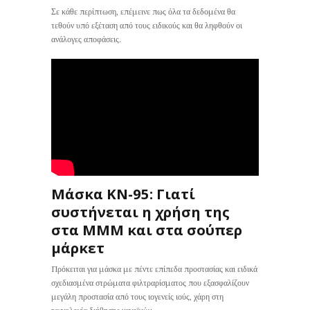
Σε κάθε περίπτωση, επέμεινε πως όλα τα δεδομένα θα
τεθούν υπό εξέταση από τους ειδικούς και θα ληφθούν οι
ανάλογες αποφάσεις.
Μάσκα ΚΝ-95: Γιατί
συστήνεται η χρήση της
στα ΜΜΜ και στα σούπερ
μάρκετ
Πρόκειται για μάσκα με πέντε επίπεδα προστασίας και ειδικά
σχεδιασμένα στρώματα φιλτραρίσματος που εξασφαλίζουν
μεγάλη προστασία από τους ιογενείς ιούς, χάρη στη