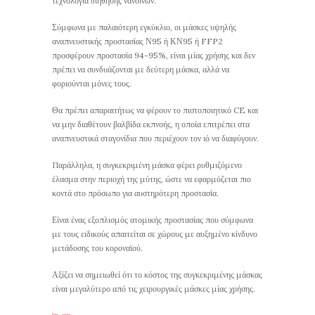
τεχνολογία διήθησης νανοϊνών.
Σύμφωνα με παλαιότερη εγκύκλιο, οι μάσκες υψηλής
αναπνευστικής προστασίας Ν95 ή ΚΝ95 ή FFP2
προσφέρουν προστασία 94-95%, είναι μίας χρήσης και δεν
πρέπει να συνδυάζονται με δεύτερη μάσκα, αλλά να
φοριούνται μόνες τους.
Θα πρέπει απαραιτήτως να φέρουν το πιστοποιητικό CE και
να μην διαθέτουν βαλβίδα εκπνοής, η οποία επιτρέπει στα
αναπνευστικά σταγονίδια που περιέχουν τον ιό να διαφύγουν.
Παράλληλα, η συγκεκριμένη μάσκα φέρει ρυθμιζόμενο
έλασμα στην περιοχή της μύτης, ώστε να εφαρμόζεται πιο
κοντά στο πρόσωπο για αυστηρότερη προστασία.
Είναι ένας εξοπλισμός ατομικής προστασίας που σύμφωνα
με τους ειδικούς απαιτείται σε χώρους με αυξημένο κίνδυνο
μετάδοσης του κοροναϊού.
Αξίζει να σημειωθεί ότι το κόστος της συγκεκριμένης μάσκας
είναι μεγαλύτερο από τις χειρουργικές μάσκες μίας χρήσης.