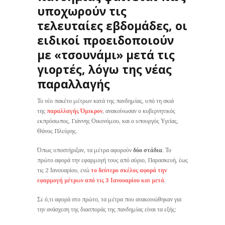
υποχωρούν τις
τελευταίες εβδομάδες, οι
ειδικοί προειδοποιούν
με «τσουνάμι» μετά τις
γιορτές, λόγω της νέας
παραλλαγής
Το νέο πακέτο μέτρων κατά της πανδημίας, υπό τη σκιά
της
παραλλαγής Όμικρον
, ανακοίνωσαν ο κυβερνητικός
εκπρόσωπος, Γιάννης Οικονόμου, και ο υπουργός Υγείας,
Θάνος Πλεύρης.
Όπως υποστήριξαν, τα μέτρα αφορούν
δύο στάδια
. Το
πρώτο αφορά την εφαρμογή τους από αύριο, Παρασκευή, έως
τις 2 Ιανουαρίου, ενώ
το δεύτερο σκέλος αφορά την
εφαρμογή μέτρων από τις 3 Ιανουαρίου και μετά
.
Σε ό,τι αφορά στο πρώτο, τα μέτρα που ανακοινώθηκαν για
την ανάσχεση της διασποράς της πανδημίας είναι τα εξής: