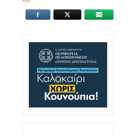
in.gr