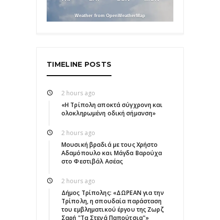
Weather from OpenWeatherMap
TIMELINE POSTS
2 hours ago
«Η Τρίπολη αποκτά σύγχρονη και
ολοκληρωμένη οδική σήμανση»
2 hours ago
Μουσική βραδιά με τους Χρήστο
Αδαμόπουλο και Μάγδα Βαρούχα
στο Φεστιβάλ Ασέας
2 hours ago
Δήμος Τρίπολης: «ΔΩΡΕΑΝ για την
Τρίπολη, η σπουδαία παράσταση
του εμβληματικού έργου της Ζωρζ
Σαρή "Τα Στενά Παπούτσια"»