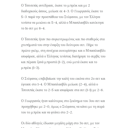
Ο Τσιτσιπάς αντέδρασε, έκανε το μπρέικ και με 2
διαδοχικούς άσους, μείωσε σε 4-3. Ο Γεωργιανός έκανε το
5-3 παρά την προσπάθεια του Στέφανου, με τον Έλληνα
τενίστα να μειώνει σε 5-4, αλλά ο Μπασιλασβίλι κατέκτησε
το 1ο σετ με 6-4.
Ο Τσιτσιπάς ήταν πιο συγκεντρωμένος και πιο σταθερός στα
χτυπήματά του στην έναρξη του δεύτερου σετ. Πήρε το
πρώτο γκέιμ, στη συνέχεια εκνευρίστηκε και ο Μπασιλασβίλι
ισοφάρισε, αλλά ο Έλληνας τενίστας διατήρησε το σερβίς του
και πέρασε ξανά μπροστά (1-2), ενώ μετά έκανε και το
μπρέικ (1-3).
Ο Στέφανος επιβεβαίωσε την καλή του εικόνα στο 2ο σετ και
έφτασε στο 1-4. Ο Μπασιλασβίλι μείωσε (2-4), αλλά ο
Τσιτσιπάς έκανε το 2-5 και ισοφάρισε στα σετ (1-1) με 2-6.
Ο Γεωργιανός ήταν καλύτερος στο ξεκίνημα του 3ου σετ και
προηγήθηκε με 2-0, όμως ο Στέφανος να κάνει με τη σειρά
του το μπρέικ και να φτάνει στο 2-2.
Οι δύο αθλητές έδωσαν μεγάλη μάχη στο 3ο σετ, με τον