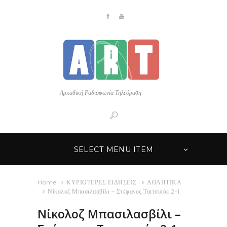
Αρκαδική Ραδιοφωνία Τηλεόραση
SELECT MENU ITEM
Home
ΚΥΡΙΟΤΕΡΕΣ ΕΙΔΗΣΕΙΣ
ΑΘΛΗΤΙΚΑ
Νίκολοζ Μπασιλασβίλι – Στέφανος Τσιτσιπάς 2-1
Νίκολοζ Μπασιλασβίλι –