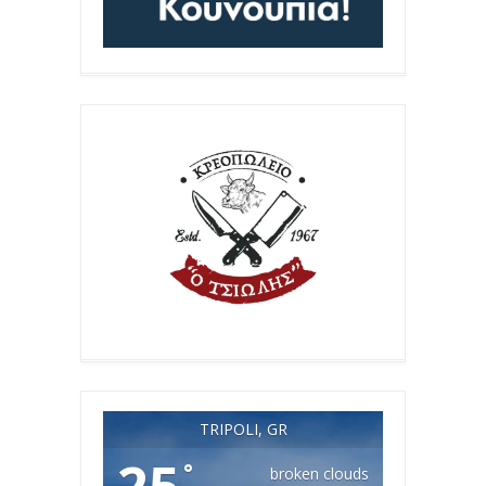
TRIPOLI, GR
°
broken clouds