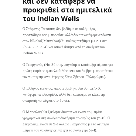
και δεν κατάφερε να
προκριθεί στα ημιτελικά
του Indian Wells
Ο Στέφανος Τσιτσιπάς δεν βρέθηκε σε καλή μέρα,
προσπάθησε όσο μπορούσε, αλλά δεν τα κατάφερε απέναντι
στον Νίκολοζ Μπασιλασβίλι, καθώς ηττήθηκε με 2-1 σετ
(6-4, 2-6, 6-4) και αποκλείστηκε από τη συνέχεια του
Indian Wells.
Ο Γεωργιανός (No.36 στην παγκόσμια κατάταξη) πέρασε για
πρώτη φορά σε ημιτελικά Masters και θα βρει μπροστά του
τον νικητή της αναμέτρησης Σάσα Ζβέρεφ-Τέιλορ Φριτζ.
Ο Έλληνας τενίστας, παρότι βρέθηκε στα σετ με 1-0,
κατάφερε να ισοφαρίσει, αλλά δεν κατάφερε να κάνει την
ανατροπή και λύγισε στο 3ο σετ.
Ο Μπασιλασβίλι ξεκίνησε δυνατά και έκανε το μπρέικ
γρήγορα και στη συνέχεια διατήρησε το σερβίς του (2-0). Ο
Στέφανος μείωσε σε 2-1 αλλά ο Γεωργιανός με το δεύτερο
μπρέικ του να συνεχίζει να έχει το πάνω χέρι (4-1).