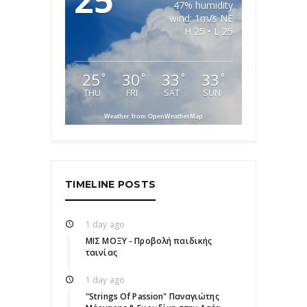
25
47% humidity
wind: 1m/s NE
H 25 • L 25
25
30
33
33
°
°
°
°
THU
FRI
SAT
SUN
Weather from OpenWeatherMap
TIMELINE POSTS
1 day ago
ΜΙΣ ΜΟΞΥ - Προβολή παιδικής
ταινίας
1 day ago
"Strings Of Passion" Παναγιώτης