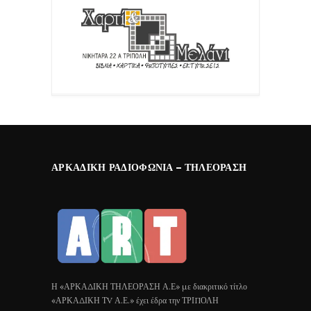
ΑΡΚΑΔΙΚΉ ΡΑΔΙΟΦΩΝΊΑ – ΤΗΛΕΌΡΑΣΗ
Η «ΑΡΚΑΔΙΚΗ ΤΗΛΕΟΡΑΣΗ Α.Ε» με διακριτικό τίτλο
«ΑΡΚΑΔΙΚΗ ΤV Α.Ε.» έχει έδρα την ΤΡΙΠΟΛΗ