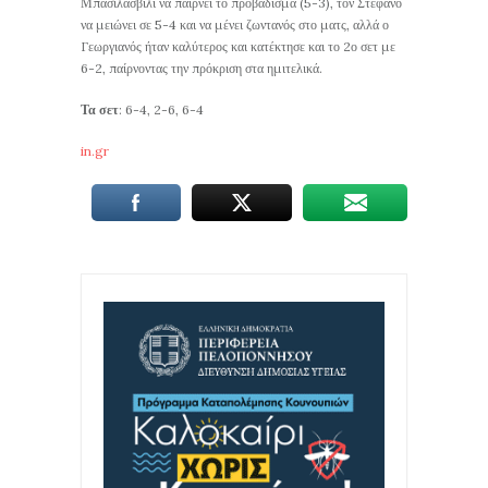
Μπασιλασβίλι να παίρνει το προβάδισμα (5-3), τον Στέφανο
να μειώνει σε 5-4 και να μένει ζωντανός στο ματς, αλλά ο
Γεωργιανός ήταν καλύτερος και κατέκτησε και το 2ο σετ με
6-2, παίρνοντας την πρόκριση στα ημιτελικά.
Τα σετ
: 6-4, 2-6, 6-4
in.gr