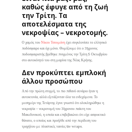
καθώς έφυγε από τη ζωή
την Τρίτη. Τα
αποτελέσματα της
νεκροψίας – νεκροτομής.
Ο χαμός του
Νίκου Τσουμάνη
έχει συγκλονίσει το ελληνικό
ποδόσφαιρο και όχι μόνο. Θυμίζουμε ότι ο 31χρονος
ποδοσφαιριστής βρέθηκε πνιγμένος την Τρίτη 5 Οκτωβρίου
στο αυτοκίνητό του στη μαρίνα της Νέας Κρήνης.
Δεν προκύπτει εμπλοκή
άλλου προσώπου
Από την πρώτη στιγμή, το πιο πιθανό σενάριο ήταν η
αυτοκτονία, αλλά εξετάζονταν όλα τα ενδεχόμενα. Το
μεσημέρι της Τετάρτης έγινε γνωστό ότι ολοκληρώθηκε η
νεκροψία – νεκροτομή του 31χρονου παίκτη του
Μακεδονικού, η οποία και επιβεβαιώνει ότι είχε ασφυκτικό
θάνατο, ο οποίος και προήλθε από την περίδεση του
τραχήλου με πλαστικές ταινίες tie wraps.