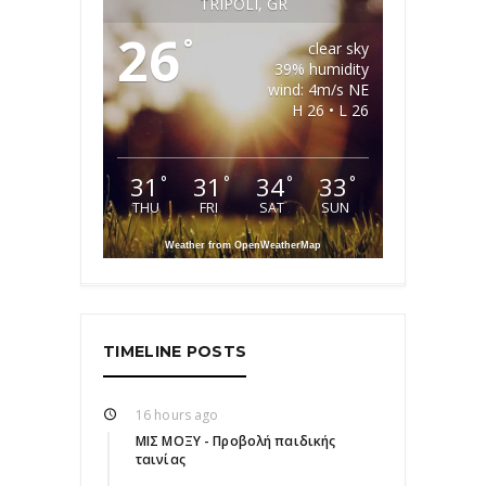
TRIPOLI, GR
26
°
clear sky
39% humidity
wind: 4m/s NE
H 26 • L 26
31
31
34
33
°
°
°
°
THU
FRI
SAT
SUN
Weather from OpenWeatherMap
TIMELINE POSTS
16 hours ago
ΜΙΣ ΜΟΞΥ - Προβολή παιδικής
ταινίας