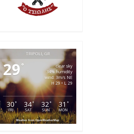
TRIPOLI, GR
29
°
clear sky
34% humidity
wind: 3m/s NE
H 29 • L 29
30
34
32
31
°
°
°
°
FRI
SAT
SUN
MON
Weather from OpenWeatherMap