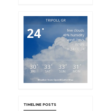
TRIPOLI, GR
24
°
few clouds
48% humidity
wind: 1m/s
WNW
H 24 • L 24
30
33
33
31
°
°
°
°
FRI
SAT
SUN
MON
Weather from OpenWeatherMap
TIMELINE POSTS