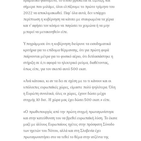
δραματικό φαινόμενο, το οποίο βρίσκεται σε εξέλιξη, και
σήμερα που μιλάμε, όλοι ελπίζουμε το πρώτο τρίμηνο του
2022 να αποκλιμακωθεί. Παρ’ όλα αυτά, δεν υπάρχει
περίπτωση η κυβέρνηση να κάτσει με σταυρωμένα τα χέρια
και ν’ αφήσει τον κόσμο να παγώσει το χειμώνα ή να μην
μπορεί να μετακινηθεί» είπε.
Υπογράμμισε ότι η κυβέρνηση διεύρυνε τα εισοδηματικά
κριτήρια για το επίδομα θέρμανσης, ότι για πρώτη φορά
παίρνονται μέτρα για το φυσικό αέριο, ότι διπλασιάστηκε η
στήριξη σε ό,τι αφορά το ηλεκτρικό ρεύμα, διαθέτοντας,
όπως είπε, για τον σκοπό αυτό 500 εκατ.
«Ανά κάτοικο, κι αν τα δει σε σχέση με το τι κάνουν και οι
υπόλοιπες ευρωπαϊκές χώρες, είμαστε πολύ ψηλότερα. Όλη
η Ευρώπη συνολικά, όλες οι χώρες, έχουν δώσει μέχρι
στιγμής 10 δισ.. Η χώρα μας έχει δώσει 500 εκατ.» είπε.
«Ο πρωθυπουργός από την πρώτη στιγμή πρωταγωνίστησε
και στην κατεύθυνση του να βρεθεί ευρωπαϊκή λύση. Το έκανε
μαζί με άλλους Ευρωπαίους ηγέτες στην πρόσφατη Σύνοδο
των ηγετών του Νότου, αλλά και στη Σλοβενία έχει
πρωταγωνιστήσει στο να τεθεί το θέμα στην ατζέντα της