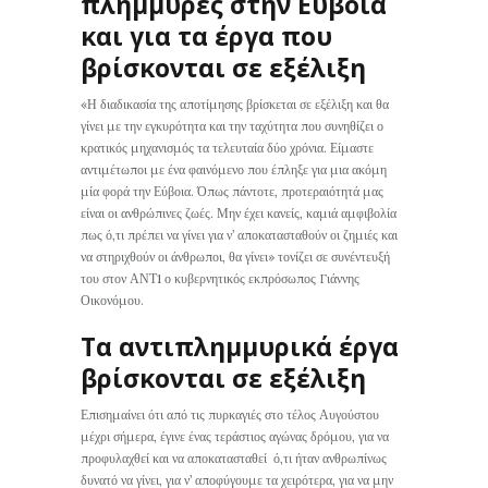
πλημμύρες στην Εύβοια
και για τα έργα που
βρίσκονται σε εξέλιξη
«Η διαδικασία της αποτίμησης βρίσκεται σε εξέλιξη και θα
γίνει με την εγκυρότητα και την ταχύτητα που συνηθίζει ο
κρατικός μηχανισμός τα τελευταία δύο χρόνια. Είμαστε
αντιμέτωποι με ένα φαινόμενο που έπληξε για μια ακόμη
μία φορά την Εύβοια. Όπως πάντοτε, προτεραιότητά μας
είναι οι ανθρώπινες ζωές. Μην έχει κανείς, καμιά αμφιβολία
πως ό,τι πρέπει να γίνει για ν’ αποκατασταθούν οι ζημιές και
να στηριχθούν οι άνθρωποι, θα γίνει» τονίζει σε συνέντευξή
του στον ΑΝΤ1 ο κυβερνητικός εκπρόσωπος Γιάννης
Οικονόμου.
Τα αντιπλημμυρικά έργα
βρίσκονται σε εξέλιξη
Επισημαίνει ότι από τις πυρκαγιές στο τέλος Αυγούστου
μέχρι σήμερα, έγινε ένας τεράστιος αγώνας δρόμου, για να
προφυλαχθεί και να αποκατασταθεί ό,τι ήταν ανθρωπίνως
δυνατό να γίνει, για ν’ αποφύγουμε τα χειρότερα, για να μην