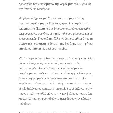
προάσπιση των δικαιωμάτων της χώρας μας στο Αιγαίο και
την Ανατολική Μεσόγειο».
«Η χώρα υπέγραψε μια Συμφωνία με τη μεγαλύτερη
στρατιωτική δύναμη της Ευρώπης, η οποία επιτρέπει να
αποκτήσει το Πολεμικό μας Ναυτικό υπερσύγχρονα όπλα,
υπερσύγχρονες φρεγάτες σε τιμές πολύ συμφέρουσες και σε
χρόνους ρεκόρ. Και από την άλλη, να έχει στο πλευρό της τη
μεγαλύτερη στρατιωτική δύναμη της Ευρώπης, με τη ρήτρα
αμοιβαίας αμυντικής συνδρομής» είπε.
«Σε ό,τι αφορά έναν γείτονα αναθεωρητικό, που έχει επιδείξει
πάρα πολλές φορές παραβατικές και προκλητικές
συμπεριφορές, είναι καλό να μην προσπαθούμε -και
αναφέρομαι στην αξιωματική αντιπολίτευση ή σε διάφορους
άλλους ισχυρισμούς που έχουν ακουστεί τον τελευταίο
καιρό- να καλύψουμε τα πολιτικά ή τα αντιπολιτευτικά μας
αδιέξοδα λέγοντας πράγματα τα οποία δεν εδράζονται στην
πραγματικότητα, αλλά πάνε να την κανιβαλίσουν και με ένα
λαϊκιστικό τρόπο προσπαθούν να μπερδέψουν τον κόσμο»
πρόσθεσε.