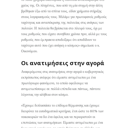
χρέος της. Οι πληγέντες, που από τη μία στιγμή στην άλλη
βρέθηκαν έξω από τα σπίτια τους, είδαν χρήματα στήριξης
στους λογαριασμούς τους. Μιλάμε για πρωτοφανείς ρυθμούς
ταχύτητας και ανταπόκρισης της πολιτείας στις ανάγκες των
πολιτών. Η πολιτεία θα βρίσκεται στο πλευρό τους, όχι με
τους ρυθμούς που είχατε συνηθίσει χρόνια πριν, αλλά με τους
ρυθμούς που έμπρακτα αποδείξαμε ότι αποδίδουν το
ταχύτερο αυτό που έχει ανάγκη ο κόσμος» σημείωσε ο κ.
Οικονόμου.
Οι ανατιμήσεις στην αγορά
Αναφερόμενος στις ανατιμήσεις στην αγορά ο κυβερνητικός
εκπρόσωπος ανέφερε ότι είμαστε αντιμέτωποι με ένα
πρωτόγνωρο φαινόμενο, το οποίο οφείλουμε να
αντιμετωπίσουμε σε πολλά επίπεδα και πάντως, πάντοτε
λέγοντας την αλήθεια στον κόσμο.
«Έχουμε διπλασιάσει το επίδομα θέρμανσης και έχουμε
διευρύνει τα εισοδηματικά κριτήρια, έτσι ώστε το 80% των
νοικοκυριών να δει ένα όφελος και να περιοριστούν οι
επιπτώσεις των ανατιμήσεων. Είμαστε αντιμέτωποι με ένα