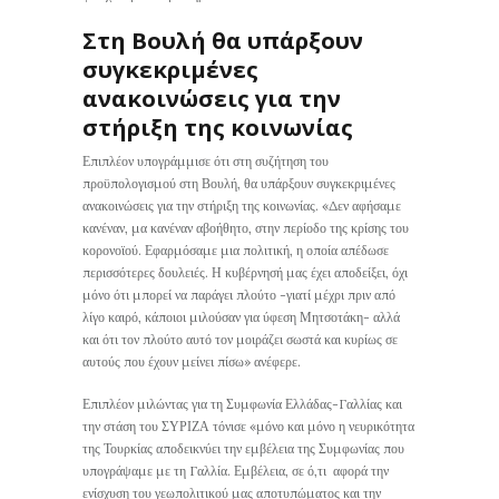
Στη Βουλή θα υπάρξουν
συγκεκριμένες
ανακοινώσεις για την
στήριξη της κοινωνίας
Επιπλέον υπογράμμισε ότι στη συζήτηση του
προϋπολογισμού στη Βουλή, θα υπάρξουν συγκεκριμένες
ανακοινώσεις για την στήριξη της κοινωνίας. «Δεν αφήσαμε
κανέναν, μα κανέναν αβοήθητο, στην περίοδο της κρίσης του
κορονοϊού. Εφαρμόσαμε μια πολιτική, η οποία απέδωσε
περισσότερες δουλειές. Η κυβέρνησή μας έχει αποδείξει, όχι
μόνο ότι μπορεί να παράγει πλούτο -γιατί μέχρι πριν από
λίγο καιρό, κάποιοι μιλούσαν για ύφεση Μητσοτάκη- αλλά
και ότι τον πλούτο αυτό τον μοιράζει σωστά και κυρίως σε
αυτούς που έχουν μείνει πίσω» ανέφερε.
Επιπλέον μιλώντας για τη Συμφωνία Ελλάδας-Γαλλίας και
την στάση του ΣΥΡΙΖΑ τόνισε «μόνο και μόνο η νευρικότητα
της Τουρκίας αποδεικνύει την εμβέλεια της Συμφωνίας που
υπογράψαμε με τη Γαλλία. Εμβέλεια, σε ό,τι αφορά την
ενίσχυση του γεωπολιτικού μας αποτυπώματος και την