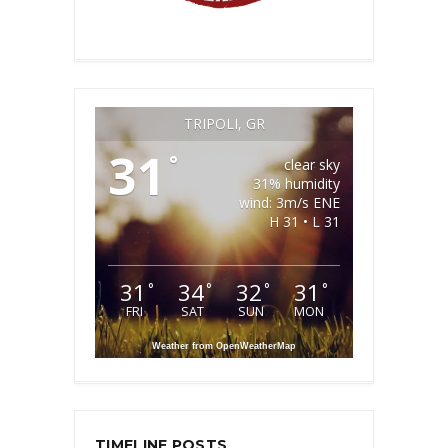
TRIPOLI, GR
31
°
clear sky
31% humidity
wind: 3m/s ENE
H 31 • L 31
31
34
32
31
°
°
°
°
FRI
SAT
SUN
MON
Weather from OpenWeatherMap
TIMELINE POSTS