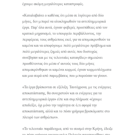
έχουμε ακόμη μεγαλύτερες καταστροφές.
«Καταλαβαίνει ο καθένας ότι μέσα σε λιγότερο από δύο
μήνες, δεν μπορεί να ολοκληρωθούν τα αντιπλημμυρικά
έργα. Παρ’ όλα αυτά, έγιναν φοβερές προσπάθειες από τον
κρατικό μηχανισμό, το υπουργείο περιβάλλοντος, την
περιφέρεια, τους ανθρώπους εκεί, για να απομακρυνθούν τα
καμένα και να αποφύγουμε πολύ μεγαλύτερο πρόβλημα και
πολύ μεγαλύτερες ζημιές από αυτές που δυστυχώς
συνέβησαν και με τις τελευταίες καταιγίδες» σημειώνει
προσθέτοντας ότι μέσα σ’ αυτούς τους δύο μήνες
απομακρύνθηκαν οι καμένοι κορμοί, έγιναν κορμοπλέγματα
και μια σειρά από παρεμβάσεις που μπορούσαν να γίνουν.
«Τα έργα βρίσκονται σε εξέλιξη. Ταυτόχρονα, με τις ενέργειες
αποκατάστασης, θα συνεχιστούν και οι ενέργειες για τα
αντιπλημμυρικά έργα» είπε και συμπλήρωσε «έχουμε
αποδείξει, όχι μόνο την ταχύτητα σε ό,τι αφορά την
αποκατάσταση, αλλά και το πόσο γρήγορα βρισκόμαστε στο
πλευρό των ανθρώπων».
«Το τελευταίο παράδειγμα, από το σεισμό στην Κρήτη, έδειξε
το πόσο γρήγορα οικονομικά η Πολιτεία ανταποκρίθηκε στο