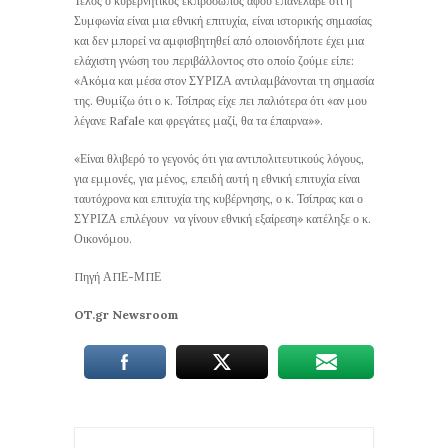
Τέλος ο κυβερνητικός εκπρόσωπος αφού επανέλαβε ότι η
Συμφωνία είναι μια εθνική επιτυχία, είναι ιστορικής σημασίας
και δεν μπορεί να αμφισβητηθεί από οποιονδήποτε έχει μια
ελάχιστη γνώση του περιβάλλοντος στο οποίο ζούμε είπε:
«Ακόμα και μέσα στον ΣΥΡΙΖΑ αντιλαμβάνονται τη σημασία
της. Θυμίζω ότι ο κ. Τσίπρας είχε πει παλιότερα ότι «αν μου
λέγανε Rafale και φρεγάτες μαζί, θα τα έπαιρνα»».
«Είναι θλιβερό το γεγονός ότι για αντιπολιτευτικούς λόγους,
για εμμονές, για μένος, επειδή αυτή η εθνική επιτυχία είναι
ταυτόχρονα και επιτυχία της κυβέρνησης, ο κ. Τσίπρας και ο
ΣΥΡΙΖΑ επιλέγουν να γίνουν εθνική εξαίρεση» κατέληξε ο κ.
Οικονόμου.
Πηγή ΑΠΕ-ΜΠΕ
OT.gr Newsroom