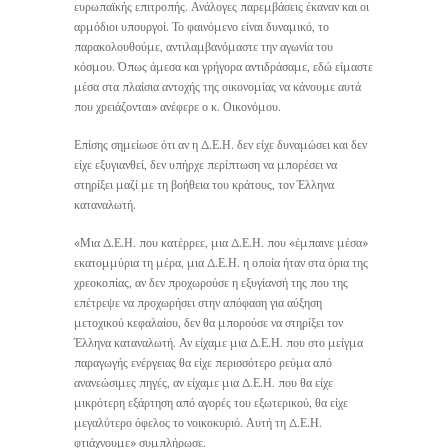
ευρωπαϊκής επιτροπής. Ανάλογες παρεμβάσεις έκαναν και οι
αρμόδιοι υπουργοί. Το φαινόμενο είναι δυναμικό, το
παρακολουθούμε, αντιλαμβανόμαστε την αγωνία του
κόσμου. Όπως άμεσα και γρήγορα αντιδράσαμε, εδώ είμαστε
μέσα στα πλαίσια αντοχής της οικονομίας να κάνουμε αυτά
που χρειάζονται» ανέφερε ο κ. Οικονόμου.
Επίσης σημείωσε ότι αν η Δ.Ε.Η. δεν είχε δυναμώσει και δεν
είχε εξυγιανθεί, δεν υπήρχε περίπτωση να μπορέσει να
στηρίξει μαζί με τη βοήθεια του κράτους, τον Έλληνα
καταναλωτή.
«Μια Δ.Ε.Η. που κατέρρεε, μια Δ.Ε.Η. που «έμπαινε μέσα»
εκατομμύρια τη μέρα, μια Δ.Ε.Η. η οποία ήταν στα όρια της
χρεοκοπίας, αν δεν προχωρούσε η εξυγίανσή της που της
επέτρεψε να προχωρήσει στην απόφαση για αύξηση
μετοχικού κεφαλαίου, δεν θα μπορούσε να στηρίξει τον
Έλληνα καταναλωτή. Αν είχαμε μια Δ.Ε.Η. που στο μείγμα
παραγωγής ενέργειας θα είχε περισσότερο ρεύμα από
ανανεώσιμες πηγές, αν είχαμε μια Δ.Ε.Η. που θα είχε
μικρότερη εξάρτηση από αγορές του εξωτερικού, θα είχε
μεγαλύτερο όφελος το νοικοκυριό. Αυτή τη Δ.Ε.Η.
φτιάχνουμε» συμπλήρωσε.