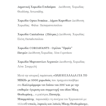
Δημοτική Χορωδία Επιδαύρου
Διεύθυνση Χορωδίας:
Θεοδόσης Αντωνιάδης
Χορωδία
Opus
Femina
, Δήμου Κορινθίων
Διεύθυνση
Χορωδίας: Φάλια Παπαγιαννοπούλου
Χορωδία
Cantalena
( Πάτρας )
Διεύθυνση Χορωδίας:
Ελένη Παπαδοπούλου
Χορωδία
COROAVANTI
–
O
μίλου ”Ορφέα”
Πατρών
Διεύθυνση Χορωδίας: Λίνα Γερονίκου
Χορωδία Μυρτουντίων Λεχαινών
Διευθυντής Χορωδίας:
Λένα Σουρμελή
Μετά την ιστορική́ παράσταση
«ΟΛΗ Η ΕΛΛΑΔΑ ΓΙΑ ΤΟ
ΜΙΚΗ» με 1000 χορωδούς
που πραγματοποιήθηκε
στο
Καλλιμάρμαρο τον Ιούνιο του 2017 και με την
επιθυμία-έγκριση και συμμετοχή́ του ιδίου Μίκη
Θεοδωράκη…
ο μαέστρος
Παναγής
Μπαρμπάτης
παρουσιάζει τη συνέχεια του Έργουαυτού με
τίτλο
«Ο επικός, λυρικός και λαϊκός Μίκης Θεοδωράκης»,