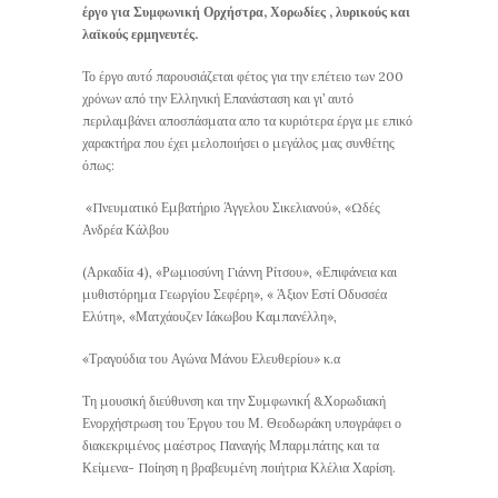
έργο για Συμφωνική Ορχήστρα, Χορωδίες , λυρικούς και
λαϊκούς ερμηνευτές.
Το έργο αυτό́ παρουσιάζεται φέτος για την επέτειο των 200
χρόνων από την Ελληνική Επανάσταση και γι’ αυτό
περιλαμβάνει αποσπάσματα απο τα κυριότερα έργα με επικό
χαρακτήρα που έχει μελοποιήσει ο μεγάλος μας συνθέτης
όπως:
«Πνευματικό Εμβατήριο Άγγελου Σικελιανού», «Ωδές
Ανδρέα Κάλβου
(Αρκαδία 4), «Ρωμιοσύνη Γιάννη Ρίτσου», «Επιφάνεια και
μυθιστόρημα Γεωργίου Σεφέρη», « Άξιον Εστί Οδυσσέα
Ελύτη», «Ματχάουζεν Ιάκωβου Καμπανέλλη»,
«Τραγούδια του Αγώνα Μάνου Ελευθερίου» κ.α
Τη μουσική διεύθυνση και την Συμφωνική́ &Χορωδιακή
Ενορχήστρωση του Έργου του Μ. Θεοδωράκη υπογράφει ο
διακεκριμένος μαέστρος Παναγής Μπαρμπάτης και τα
Κείμενα- Ποίηση η βραβευμένη ποιήτρια Κλέλια Χαρίση.