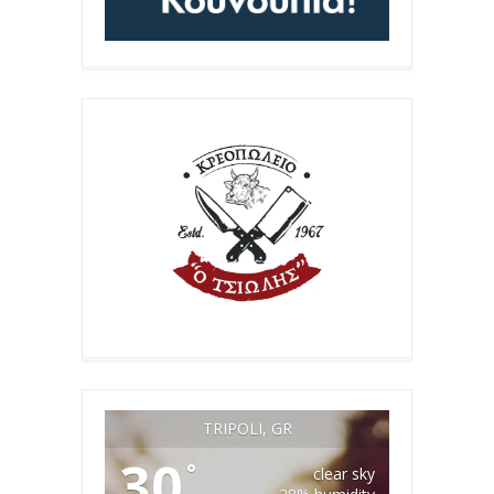
TRIPOLI, GR
30
°
clear sky