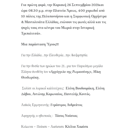
​Για πρώτη φορά, την Κυριακή 26 Σεπτεμβρίου 2021και
ώρα 08.30 μ.μ. στην Πλατεία Άρεως, 400 χορωδοί́ από
10 πόλεις της Πελοποννήσου και η Συμφωνική Ορχήστρα
& Μαντολινάτα Ελλάδας, ενώνουν τις φωνές αλλά και τις
ψυχές τους ​στο κέντρο του Μωριά στην Ιστορική
Τριπολιτσά».
Μια παράσταση Ύμνος
!!
!
Για την Ελλάδα…την Ελευθερία…την Ανεξαρτησία.
Για την θυσία των ηρώων του 21…για τον Παγκόσμιο μεγάλο
Έλληνα συνθέτη τον
«Αρχάγγελο της Ρωμιοσύνης», Μίκη
Θεοδωράκη
.
Σολίστ οι λυρικοί́ καλλιτέχνες
: Ελένη Βουδουράκη, Ελένη
Δάβου, Αντώνης Κορωναίος, Παντελής Κοντός.
Λαϊκός Ερμηνευτής:
Γεράσιμος Ανδρεάτος
Αφηγητής ο ηθοποιός :
Τάσος Νούσιας
Κείμενα – Ποίηση – Αφήγηση:
Κλέλια Χαρίση