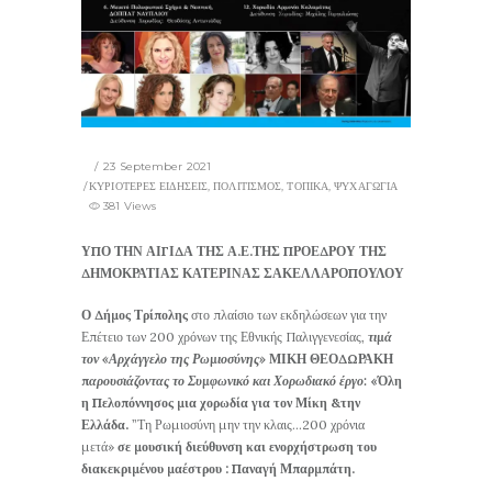
23 September 2021
ΚΥΡΙΟΤΕΡΕΣ ΕΙΔΗΣΕΙΣ
,
ΠΟΛΙΤΙΣΜΟΣ
,
ΤΟΠΙΚΑ
,
ΨΥΧΑΓΩΓΙΑ
381 Views
ΥΠΟ ΤΗΝ ΑΙΓΙΔΑ
ΤΗΣ Α.Ε.ΤΗΣ ΠΡΟΕΔΡΟΥ ΤΗΣ
ΔΗΜΟΚΡΑΤΙΑΣ
ΚΑΤΕΡΙΝΑΣ ΣΑΚΕΛΛΑΡΟΠΟΥΛΟΥ
Ο Δήμος Τρίπολης
στο πλαίσιο των εκδηλώσεων​​​​ για την
Επέτειο των 200 χρόνων της Εθνικής Παλιγγενεσίας,
τιμά
τον «Αρχάγγελο της Ρωμιοσύνης»
ΜΙΚΗ ΘΕΟΔΩΡΑΚΗ
π
αρουσιάζοντας το Συμφωνικό και Χορωδιακό έργο:
«Όλη
η Πελοπόννησος μια χορωδία για τον Μίκη &την
Ελλάδα.
”Τη Ρωμιοσύνη μην την κλαις…200 χρόνια
μετά»
σε μουσική διεύθυνση και ενορχήστρωση του
διακεκριμένου μαέστρου : Παναγή Μπαρμπάτη.