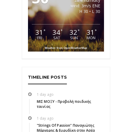
28% humidity
wind: 3m/s ENE
H 30 • L 30
31
34
32
31
°
°
°
°
FRI
SAT
SUN
MON
Weather from OpenWeatherMap
TIMELINE POSTS
1 day ago
ΜΙΣ ΜΟΞΥ - Προβολή παιδικής
ταινίας
1 day ago
"Strings Of Passion" Παναγιώτης
Μάργαρης & Ευρυδίκη στην Ασέα