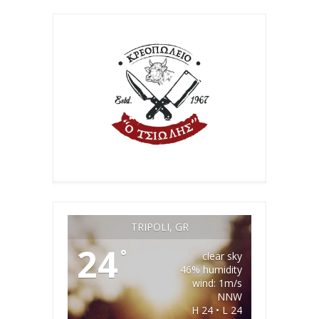
TRIPOLI, GR
24
°
clear sky
46% humidity
wind: 1m/s
NNW
H 24 • L 24