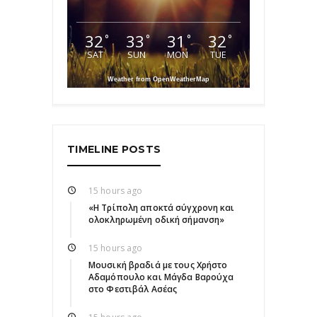
32
33
31
32
°
°
°
°
SAT
SUN
MON
TUE
Weather from OpenWeatherMap
TIMELINE POSTS
15 hours ago
«Η Τρίπολη αποκτά σύγχρονη και
ολοκληρωμένη οδική σήμανση»
15 hours ago
Μουσική βραδιά με τους Χρήστο
Αδαμόπουλο και Μάγδα Βαρούχα
στο Φεστιβάλ Ασέας