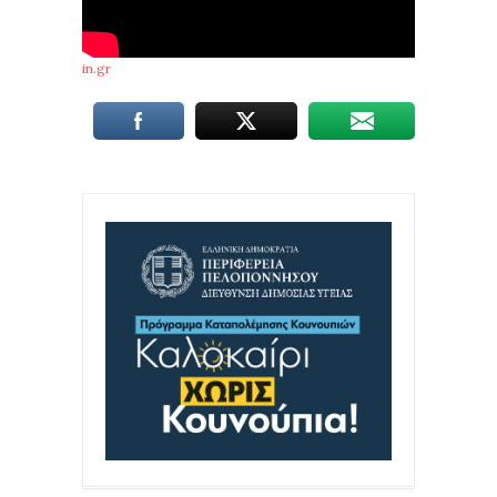
in.gr