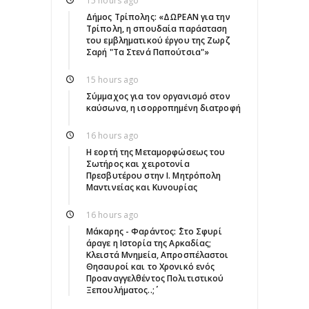
15 hours ago
Δήμος Τρίπολης: «ΔΩΡΕΑΝ για την
Τρίπολη, η σπουδαία παράσταση
του εμβληματικού έργου της Ζωρζ
Σαρή "Τα Στενά Παπούτσια"»
15 hours ago
Σύμμαχος για τον οργανισμό στον
καύσωνα, η ισορροπημένη διατροφή
16 hours ago
Η εορτή της Μεταμορφώσεως του
Σωτήρος και χειροτονία
Πρεσβυτέρου στην Ι. Μητρόπολη
Μαντινείας και Κυνουρίας
16 hours ago
Μάκαρης - Φαράντος: ΄΄Στο Σφυρί
άραγε η Ιστορία της Αρκαδίας;
Κλειστά Μνημεία, Απροσπέλαστοι
Θησαυροί και το Χρονικό ενός
Προαναγγελθέντος Πολιτιστικού
Ξεπουλήματος..;΄΄