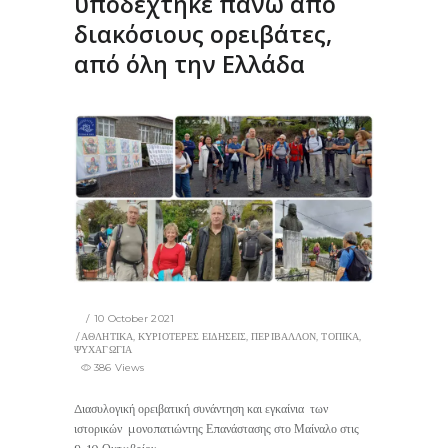
υποδέχτηκε πάνω από
διακόσιους ορειβάτες,
από όλη την Ελλάδα
10 October 2021
ΑΘΛΗΤΙΚΑ
,
ΚΥΡΙΟΤΕΡΕΣ ΕΙΔΗΣΕΙΣ
,
ΠΕΡΙΒΑΛΛΟΝ
,
ΤΟΠΙΚΑ
,
ΨΥΧΑΓΩΓΙΑ
386 Views
Διασυλογική ορειβατική συνάντηση και εγκαίνια των
ιστορικών μονοπατιώντης Επανάστασης στο Μαίναλο στις