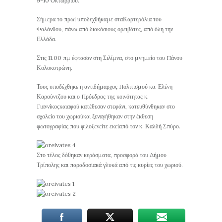
9-10 Οκτωβρίου.
Σήμερα το πρωί υποδεχθήκαμε σταΚαρτερόλια του
Φαλάνθου, πάνω από διακόσιους ορειβάτες, από όλη την
Ελλάδα.
Στις 11.00 πμ έφτασαν στη Σιλίμνα, στο μνημείο του Πάνου
Κολοκοτρώνη.
Τους υποδέχθηκε η αντιδήμαρχος Πολιτισμού κα. Ελένη
Καρούντζου και ο Πρόεδρος της κοινότητας κ.
Γιαννίκοςκαιαφού κατέθεσαν στεφάνι, κατευθύνθηκαν στο
σχολείο του χωριούκαι ξεναγήθηκαν στην έκθεση
φωτογραφίας που φιλοξενείτε εκείαπό τον κ. Καλδή Σπύρο.
Στο τέλος δόθηκαν κεράσματα, προσφορά του Δήμου
Τρίπολης και παραδοσιακά γλυκά από τις κυρίες του χωριού.