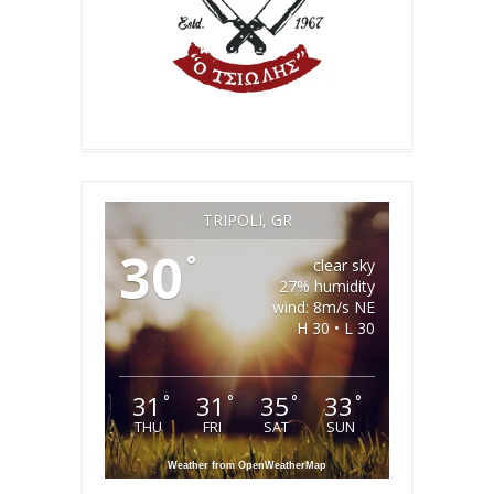
TRIPOLI, GR
30
°
clear sky
27% humidity
wind: 8m/s NE
H 30 • L 30
31
31
35
33
°
°
°
°
THU
FRI
SAT
SUN
Weather from OpenWeatherMap