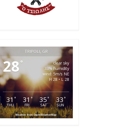
TRIPOLI, GR
28
°
clear sky
33% humidity
wind: 5m/s NE
H 28 • L 28
31
31
35
33
°
°
°
°
THU
FRI
SAT
SUN
Weather from OpenWeatherMap