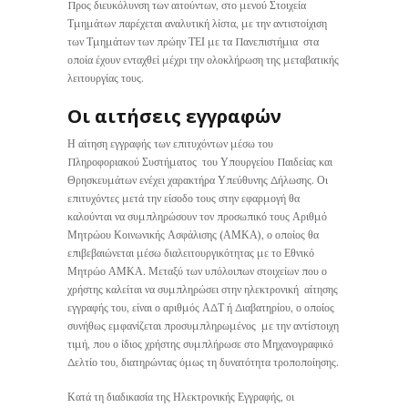
Προς διευκόλυνση των αιτούντων, στο μενού Στοιχεία
Τμημάτων παρέχεται αναλυτική λίστα, με την αντιστοίχιση
των Τμημάτων των πρώην ΤΕΙ με τα Πανεπιστήμια στα
οποία έχουν ενταχθεί μέχρι την ολοκλήρωση της μεταβατικής
λειτουργίας τους.
Οι αιτήσεις εγγραφών
Η αίτηση εγγραφής των επιτυχόντων μέσω του
Πληροφοριακού Συστήματος του Υπουργείου Παιδείας και
Θρησκευμάτων ενέχει χαρακτήρα Υπεύθυνης Δήλωσης. Οι
επιτυχόντες μετά την είσοδο τους στην εφαρμογή θα
καλούνται να συμπληρώσουν τον προσωπικό τους Αριθμό
Μητρώου Κοινωνικής Ασφάλισης (ΑΜΚΑ), ο οποίος θα
επιβεβαιώνεται μέσω διαλειτουργικότητας με το Εθνικό
Μητρώο ΑΜΚΑ. Μεταξύ των υπόλοιπων στοιχείων που ο
χρήστης καλείται να συμπληρώσει στην ηλεκτρονική αίτησης
εγγραφής του, είναι ο αριθμός ΑΔΤ ή Διαβατηρίου, ο οποίος
συνήθως εμφανίζεται προσυμπληρωμένος με την αντίστοιχη
τιμή, που ο ίδιος χρήστης συμπλήρωσε στο Μηχανογραφικό
Δελτίο του, διατηρώντας όμως τη δυνατότητα τροποποίησης.
Κατά τη διαδικασία της Ηλεκτρονικής Εγγραφής, οι