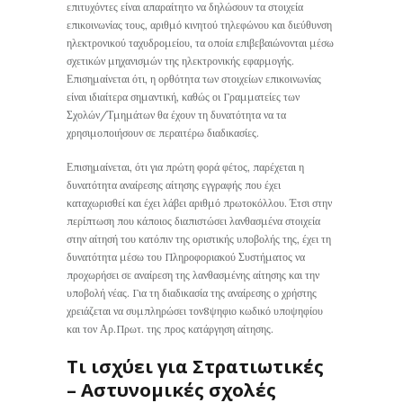
επιτυχόντες είναι απαραίτητο να δηλώσουν τα στοιχεία
επικοινωνίας τους, αριθμό κινητού τηλεφώνου και διεύθυνση
ηλεκτρονικού ταχυδρομείου, τα οποία επιβεβαιώνονται μέσω
σχετικών μηχανισμών της ηλεκτρονικής εφαρμογής.
Επισημαίνεται ότι, η ορθότητα των στοιχείων επικοινωνίας
είναι ιδιαίτερα σημαντική, καθώς οι Γραμματείες των
Σχολών/Τμημάτων θα έχουν τη δυνατότητα να τα
χρησιμοποιήσουν σε περαιτέρω διαδικασίες.
Επισημαίνεται, ότι για πρώτη φορά φέτος, παρέχεται η
δυνατότητα αναίρεσης αίτησης εγγραφής που έχει
καταχωρισθεί και έχει λάβει αριθμό πρωτοκόλλου. Έτσι στην
περίπτωση που κάποιος διαπιστώσει λανθασμένα στοιχεία
στην αίτησή του κατόπιν της οριστικής υποβολής της, έχει τη
δυνατότητα μέσω του Πληροφοριακού Συστήματος να
προχωρήσει σε αναίρεση της λανθασμένης αίτησης και την
υποβολή νέας. Για τη διαδικασία της αναίρεσης ο χρήστης
χρειάζεται να συμπληρώσει τον8ψηφιο κωδικό υποψηφίου
και τον Αρ.Πρωτ. της προς κατάργηση αίτησης.
Τι ισχύει για Στρατιωτικές
– Αστυνομικές σχολές