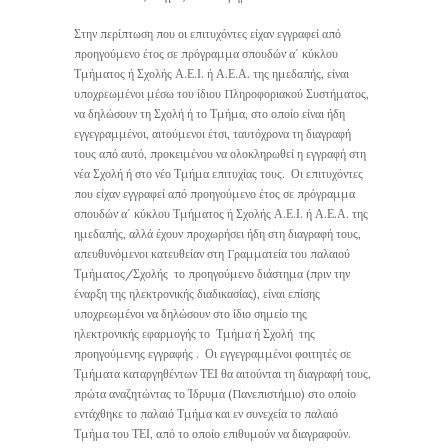
Στην περίπτωση που οι επιτυχόντες είχαν εγγραφεί από
προηγούμενο έτος σε πρόγραμμα σπουδών α΄ κύκλου
Τμήματος ή Σχολής Α.Ε.Ι. ή Α.Ε.Α. της ημεδαπής, είναι
υποχρεωμένοι μέσω του ίδιου Πληροφοριακού Συστήματος,
να δηλώσουν τη Σχολή ή το Τμήμα, στο οποίο είναι ήδη
εγγεγραμμένοι, αιτούμενοι έτσι, ταυτόχρονα τη διαγραφή
τους από αυτό, προκειμένου να ολοκληρωθεί η εγγραφή στη
νέα Σχολή ή στο νέο Τμήμα επιτυχίας τους. Οι επιτυχόντες
που είχαν εγγραφεί από προηγούμενο έτος σε πρόγραμμα
σπουδών α΄ κύκλου Τμήματος ή Σχολής Α.Ε.Ι. ή Α.Ε.Α. της
ημεδαπής, αλλά έχουν προχωρήσει ήδη στη διαγραφή τους,
απευθυνόμενοι κατευθείαν στη Γραμματεία του παλαιού
Τμήματος/Σχολής το προηγούμενο διάστημα (πριν την
έναρξη της ηλεκτρονικής διαδικασίας), είναι επίσης
υποχρεωμένοι να δηλώσουν στο ίδιο σημείο της
ηλεκτρονικής εφαρμογής το Τμήμα ή Σχολή της
προηγούμενης εγγραφής . Οι εγγεγραμμένοι φοιτητές σε
Τμήματα καταργηθέντων ΤΕΙ θα αιτούνται τη διαγραφή τους,
πρώτα αναζητώντας το Ίδρυμα (Πανεπιστήμιο) στο οποίο
εντάχθηκε το παλαιό Τμήμα και εν συνεχεία το παλαιό
Τμήμα του ΤΕΙ, από το οποίο επιθυμούν να διαγραφούν.