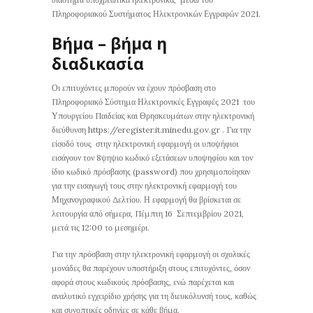
Πληροφοριακού Συστήματος Ηλεκτρονικών Εγγραφών 2021.
Βήμα – βήμα η
διαδικασία
Οι επιτυχόντες μπορούν να έχουν πρόσβαση στο
Πληροφοριακό Σύστημα Ηλεκτρονικές Εγγραφές 2021 του
Υπουργείου Παιδείας και Θρησκευμάτων στην ηλεκτρονική
διεύθυνση https://eregister.it.minedu.gov.gr . Για την
είσοδό τους στην ηλεκτρονική εφαρμογή οι υποψήφιοι
εισάγουν τον 8ψηψιο κωδικό εξετάσεων υποψηφίου και τον
ίδιο κωδικό πρόσβασης (password) που χρησιμοποίησαν
για την εισαγωγή τους στην ηλεκτρονική εφαρμογή του
Μηχανογραφικού Δελτίου. Η εφαρμογή θα βρίσκεται σε
λειτουργία από σήμερα, Πέμπτη 16 Σεπτεμβρίου 2021,
μετά τις 12:00 το μεσημέρι.
Για την πρόσβαση στην ηλεκτρονική εφαρμογή οι σχολικές
μονάδες θα παρέχουν υποστήριξη στους επιτυχόντες, όσον
αφορά στους κωδικούς πρόσβασης, ενώ παρέχεται και
αναλυτικό εγχειρίδιο χρήσης για τη διευκόλυνσή τους, καθώς
και συνοπτικές οδηγίες σε κάθε βήμα.