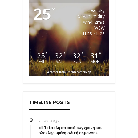
25
°
clear sky
51% humidity
wind: 2m/s
WSW
H 25 • L 25
25
32
32
31
°
°
°
°
FRI
SAT
SUN
MON
Weather from OpenWeatherMap
TIMELINE POSTS
5 hours ago
«Η Τρίπολη αποκτά σύγχρονη και
ολοκληρωμένη οδική σήμανση»