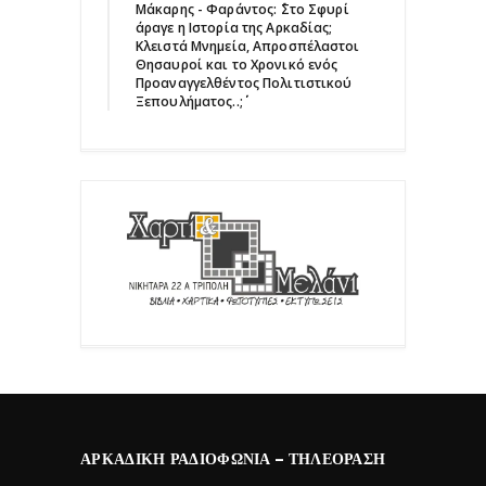
Μάκαρης - Φαράντος: ΄΄Στο Σφυρί
άραγε η Ιστορία της Αρκαδίας;
Κλειστά Μνημεία, Απροσπέλαστοι
Θησαυροί και το Χρονικό ενός
Προαναγγελθέντος Πολιτιστικού
Ξεπουλήματος..;΄΄
ΑΡΚΑΔΙΚΉ ΡΑΔΙΟΦΩΝΊΑ – ΤΗΛΕΌΡΑΣΗ