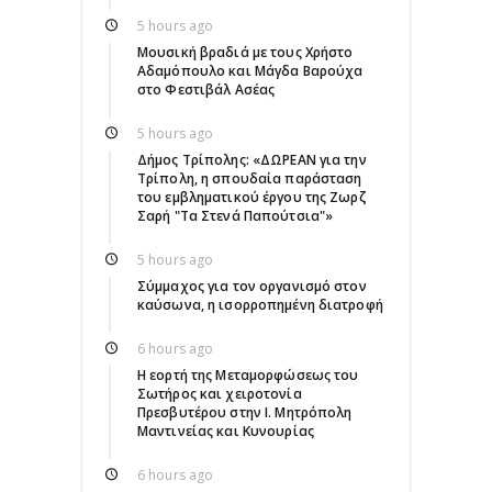
5 hours ago
Μουσική βραδιά με τους Χρήστο
Αδαμόπουλο και Μάγδα Βαρούχα
στο Φεστιβάλ Ασέας
5 hours ago
Δήμος Τρίπολης: «ΔΩΡΕΑΝ για την
Τρίπολη, η σπουδαία παράσταση
του εμβληματικού έργου της Ζωρζ
Σαρή "Τα Στενά Παπούτσια"»
5 hours ago
Σύμμαχος για τον οργανισμό στον
καύσωνα, η ισορροπημένη διατροφή
6 hours ago
Η εορτή της Μεταμορφώσεως του
Σωτήρος και χειροτονία
Πρεσβυτέρου στην Ι. Μητρόπολη
Μαντινείας και Κυνουρίας
6 hours ago