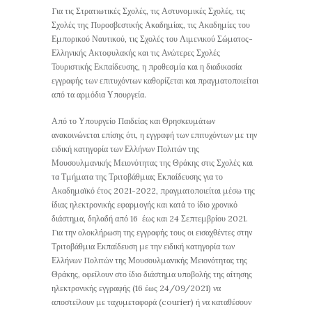
Για τις Στρατιωτικές Σχολές, τις Αστυνομικές Σχολές, τις
Σχολές της Πυροσβεστικής Ακαδημίας, τις Ακαδημίες του
Εμπορικού Ναυτικού, τις Σχολές του Λιμενικού Σώματος-
Ελληνικής Ακτοφυλακής και τις Ανώτερες Σχολές
Τουριστικής Εκπαίδευσης, η προθεσμία και η διαδικασία
εγγραφής των επιτυχόντων καθορίζεται και πραγματοποιείται
από τα αρμόδια Υπουργεία.
Από το Υπουργείο Παιδείας και Θρησκευμάτων
ανακοινώνεται επίσης ότι, η εγγραφή των επιτυχόντων με την
ειδική κατηγορία των Ελλήνων Πολιτών της
Μουσουλμανικής Μειονότητας της Θράκης στις Σχολές και
τα Τμήματα της Τριτοβάθμιας Εκπαίδευσης για το
Ακαδημαϊκό έτος 2021-2022, πραγματοποιείται μέσω της
ίδιας ηλεκτρονικής εφαρμογής και κατά το ίδιο χρονικό
διάστημα, δηλαδή από 16 έως και 24 Σεπτεμβρίου 2021.
Για την ολοκλήρωση της εγγραφής τους οι εισαχθέντες στην
Τριτοβάθμια Εκπαίδευση με την ειδική κατηγορία των
Ελλήνων Πολιτών της Μουσουλμανικής Μειονότητας της
Θράκης, οφείλουν στο ίδιο διάστημα υποβολής της αίτησης
ηλεκτρονικής εγγραφής (16 έως 24/09/2021) να
αποστείλουν με ταχυμεταφορά (courier) ή να καταθέσουν