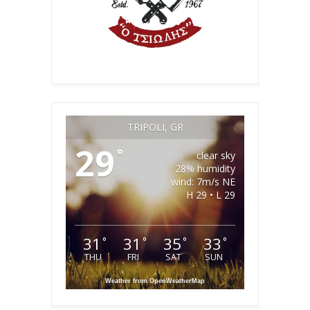
TRIPOLI, GR
29
°
clear sky
28% humidity
wind: 7m/s NE
H 29 • L 29
31
31
35
33
°
°
°
°
THU
FRI
SAT
SUN
Weather from OpenWeatherMap