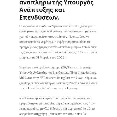
αναπληρωτής Υπουργός
Ανάπτυξης και
Επενδύσεων.
Ο κοροναϊός συνεχίζει να δηλώνει «παρών» στη χώρα, με τα
κρούσματα και τις διασωληνώσεις των τελευταίων ημερών να
χτυπούν «καμπανάκι» στους ειδικούς. Προκειμένου να
αποφευχθούν τα χειρότερα, η κυβέρνηση παρουσίασε τις
προηγούμενες ημέρες ένα νέο «πακέτο» μέτρων που αλλάζει
τις ζωές όσων δεν έχουν εμβολιαστεί από τις 13 Σεπτεμβρίου
μέχρι και τις 31 Μαρτίου του 2022.
Τα μέτρα αυτά σχολίασε σήμερα (26/8) ο αναπληρωτής
Υπουργός Ανάπτυξης και Επενδύσεων, Νίκος Παπαθανάσης.
Μιλώντας στην ΕΡΤ τόνισε τι θα ισχύσει στο λιανεμπόριο και
ξεκαθάρισε πως δεν υπάρχει κάποιο σχέδιο να επανέλθει ούτε
το click inside αλλά ούτε και το click away.
«Το λιανικό εμπόριο ήταν από τους πρώτους τομείς που
εφαρμόστηκαν μέτρα», είπε αρχικά και σημείωσε πως ήταν
περιορισμοί για μεγάλο διάστημα και μερικά από τα μέτρα
αφορούσαν στη χρήση μάσκας και στα άτομα που θα