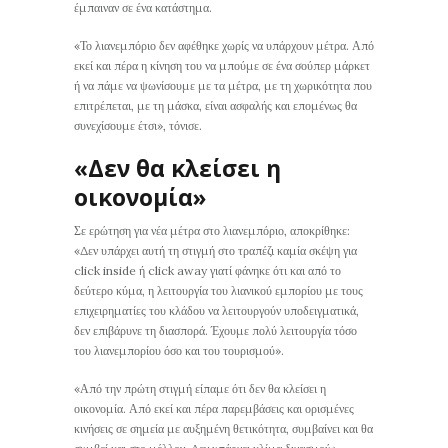
έμπαιναν σε ένα κατάστημα.
«Το λιανεμπόριο δεν αφέθηκε χωρίς να υπάρχουν μέτρα. Από
εκεί και πέρα η κίνηση του να μπούμε σε ένα σούπερ μάρκετ
ή να πάμε να ψωνίσουμε με τα μέτρα, με τη χωρικότητα που
επιτρέπεται, με τη μάσκα, είναι ασφαλής και επομένως θα
συνεχίσουμε έτσι», τόνισε.
«Δεν θα κλείσει η
οικονομία»
Σε ερώτηση για νέα μέτρα στο λιανεμπόριο, αποκρίθηκε:
«Δεν υπάρχει αυτή τη στιγμή στο τραπέζι καμία σκέψη για
click inside ή click away γιατί φάνηκε ότι και από το
δεύτερο κύμα, η λειτουργία του λιανικού εμπορίου με τους
επιχειρηματίες του κλάδου να λειτουργούν υποδειγματικά,
δεν επιβάρυνε τη διασπορά. Έχουμε πολύ λειτουργία τόσο
του λιανεμπορίου όσο και του τουρισμού».
«Από την πρώτη στιγμή είπαμε ότι δεν θα κλείσει η
οικονομία. Από εκεί και πέρα παρεμβάσεις και ορισμένες
κινήσεις σε σημεία με αυξημένη θετικότητα, συμβαίνει και θα