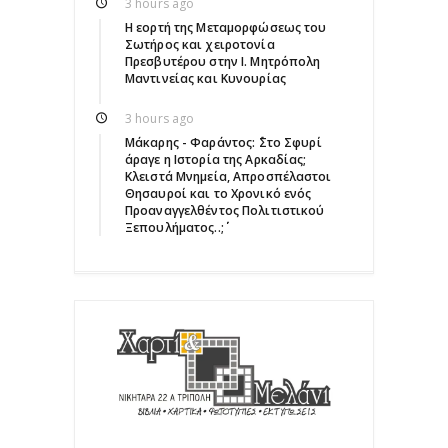
3 hours ago
Η εορτή της Μεταμορφώσεως του
Σωτήρος και χειροτονία
Πρεσβυτέρου στην Ι. Μητρόπολη
Μαντινείας και Κυνουρίας
3 hours ago
Μάκαρης - Φαράντος: ΄΄Στο Σφυρί
άραγε η Ιστορία της Αρκαδίας;
Κλειστά Μνημεία, Απροσπέλαστοι
Θησαυροί και το Χρονικό ενός
Προαναγγελθέντος Πολιτιστικού
Ξεπουλήματος..;΄΄