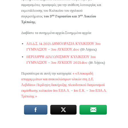
σφραγισμένες προσφορές για την ανάθεση λειτουργίας και
εκμετάλλευσης του Κυλικείου του σχολικού
ου
ου
συγκροτήματος
του 3
Γυμνασίου και 3
Λυκείου
Τρίπολης.
Διαβάστε τα συνημμένα αρχεία.Συνημμένα αρχεία:
ΑΠ.Δ.Σ. 14.2021 ΔΗΜΟΠΡΑΣΙΑ ΚΥΛΙΚΕΙΟΥ 3ου
ΓΥΜΝΑΣΙΟΥ – 3ου ΛΥΚΕΙΟΥ.doc
(19 Λήψεις)
ΠΕΡΙΛΗΨΗ ΔΙΑΓΩΝΙΣΜΟΥ ΚΥΛΙΚΕΙΟΥ 3ου
ΓΥΜΝΑΣΙΟΥ – 3ου ΛΥΚΕΙΟΥ 2021.doc
(16 Λήψεις)
Περισσότερα σε αυτή την κατηγορία:
« «Αποκομιδή
απορριμμάτων και ανακυκλώσιμων υλικών στη Δ.Ε.
Λεβιδίου»
Περίληψη διακήρυξης πλειοδοτικού διαγωνισμού
εκμίσθωσης κυλικείου 1ου ΕΠΑ.Λ. – 1ου Ε.Κ. – 3ου ΕΠΑ.Λ.
Τρίπολης »