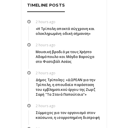
TIMELINE POSTS
2 hours ago
«Η Τρίπολη αποκτά σύγχρονη και
ολοκληρωμένη οδική σήμανση»
2 hours ago
Μουσική βραδιά με τους Χρήστο
Αδαμόπουλο και Μάγδα Βαρούχα
στο Φεστιβάλ Ασέας
2 hours ago
Δήμος Τρίπολης: «ΔΩΡΕΑΝ για την
Τρίπολη, η σπουδαία παράσταση
του εμβληματικού έργου της Ζωρζ
Σαρή "Τα Στενά Παπούτσια"»
2 hours ago
Σύμμαχος για τον οργανισμό στον
καύσωνα, η ισορροπημένη διατροφή