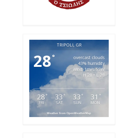
TRIPOLI, GR
28
°
overcast clouds
43% humidity
wind: 1m/s SSW
H 28 • L 28
28
33
33
31
°
°
°
°
FRI
SAT
SUN
MON
Weather from OpenWeatherMap