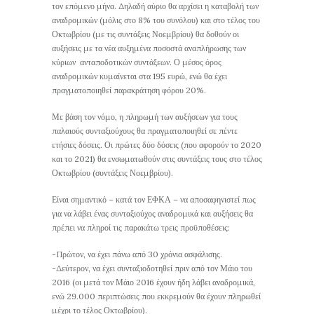
τον επόμενο μήνα. Δηλαδή αύριο θα αρχίσει η καταβολή των
αναδρομικών (μόλις στο 8% του συνόλου) και στο τέλος του
Οκτωβρίου (με τις συντάξεις Νοεμβρίου) θα δοθούν οι
αυξήσεις με τα νέα αυξημένα ποσοστά αναπλήρωσης των
κύριων ανταποδοτικών συντάξεων. Ο μέσος όρος
αναδρομικών κυμαίνεται στα 195 ευρώ, ενώ θα έχει
πραγματοποιηθεί παρακράτηση φόρου 20%.
Με βάση τον νόμο, η πληρωμή των αυξήσεων για τους
παλαιούς συνταξιούχους θα πραγματοποιηθεί σε πέντε
ετήσιες δόσεις. Οι πρώτες δύο δόσεις (που αφορούν το 2020
και το 2021) θα ενσωματωθούν στις συντάξεις τους στο τέλος
Οκτωβρίου (συντάξεις Νοεμβρίου).
Είναι σημαντικό – κατά τον ΕΦΚΑ – να αποσαφηνιστεί πως
για να λάβει ένας συνταξιούχος αναδρομικά και αυξήσεις θα
πρέπει να πληροί τις παρακάτω τρεις προϋποθέσεις:
-Πρώτον, να έχει πάνω από 30 χρόνια ασφάλισης.
-Δεύτερον, να έχει συνταξιοδοτηθεί πριν από τον Μάιο του
2016 (οι μετά τον Μάιο 2016 έχουν ήδη λάβει αναδρομικά,
ενώ 29.000 περιπτώσεις που εκκρεμούν θα έχουν πληρωθεί
μέχρι το τέλος Οκτωβρίου).