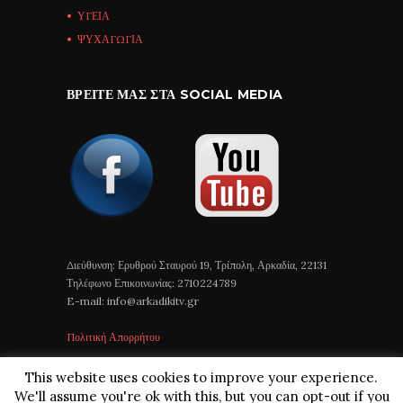
ΥΓΕΙΑ
ΨΥΧΑΓΩΓΙΑ
ΒΡΕΊΤΕ ΜΑΣ ΣΤΑ SOCIAL MEDIA
Διεύθυνση: Ερυθρού Σταυρού 19, Τρίπολη, Αρκαδία, 22131
Τηλέφωνο Επικοινωνίας: 2710224789
E-mail: info@arkadikitv.gr
Πολιτική Απορρήτου
This website uses cookies to improve your experience.
We'll assume you're ok with this, but you can opt-out if you