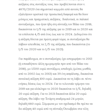
αυξήσεις στις συντάξεις τους που προβλέπονται στον ν.
4670/2020 ένα σημαντικό κομμάτι από αυτούς θα
εξαλείψουν οριστικά την προσωπική διαφορά και θα δουν
μόνιμες και πραγματικές αυξήσεις. Αναλυτικά, οι παλαιοί
συνταξιούχοι, που ήταν ήδη στη σύνταξη τον Μάιο του 2016,
δικαιούνται το 1/5 της αύξησης για το 2019 και το 2020 και
τα υπόλοιπα 4/5 ανά έτος έως και το 2024. Δεδομένου ότι
η αύξηση δίνεται για πρώτη φορά τώρα, οι συνταξιούχοι θα
λάβουν απευθείας τα 2/5 της αύξησης που δικαιούνται (το
1/5 του 2020 και το 1/5 του 2021).
Για παράδειγμα, αν ο συνταξιούχος έχει αποχωρήσει το 2013
(ή οποιαδήποτε άλλη ημερομηνία πριν από τον Μάιο του
2016), με 1.500 ευρώ συντάξιμες αποδοχές (μέσος μισθός
από το 2002 έως το 2013) και 39 έτη ασφάλισης, δικαιούται
συνολική αύξηση 100 ευρώ. Δικαιούται να τη λάβει σε πέντε
ετήσιες δόσεις έως το 2024. Για το τελευταίο τρίμηνο του
2019 και για ολόκληρο το 2020 δικαιούται το 1/5, δηλαδή
20 ευρώ αύξηση. Για το 2021 δικαιούται άλλα 20 ευρώ
αύξηση. Θα λάβει την Τετάρτη αναδρομικά 24 μηνών,
δηλαδή 660 ευρώ. Σύμφωνα με τον σχεδιασμό θα πρέπει να
δει αύξηση 40 ευρώ από τη σύνταξη Οκτωβρίου στα τέλη