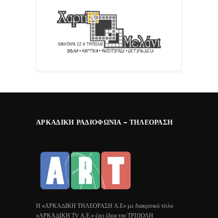
ΑΡΚΑΔΙΚΉ ΡΑΔΙΟΦΩΝΊΑ – ΤΗΛΕΌΡΑΣΗ
Η «ΑΡΚΑΔΙΚΗ ΤΗΛΕΟΡΑΣΗ Α.Ε» με διακριτικό τίτλο
«ΑΡΚΑΔΙΚΗ ΤV Α.Ε.» έχει έδρα την ΤΡΙΠΟΛΗ