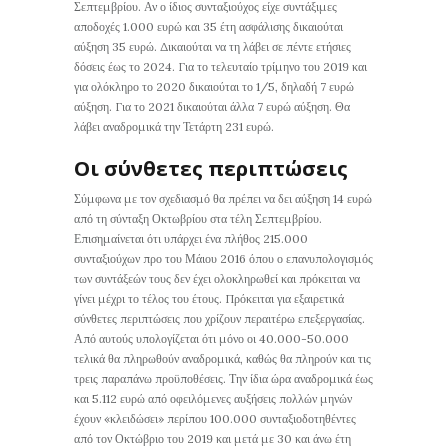
Σεπτεμβρίου. Αν ο ίδιος συνταξιούχος είχε συντάξιμες
αποδοχές 1.000 ευρώ και 35 έτη ασφάλισης δικαιούται
αύξηση 35 ευρώ. Δικαιούται να τη λάβει σε πέντε ετήσιες
δόσεις έως το 2024. Για το τελευταίο τρίμηνο του 2019 και
για ολόκληρο το 2020 δικαιούται το 1/5, δηλαδή 7 ευρώ
αύξηση. Για το 2021 δικαιούται άλλα 7 ευρώ αύξηση. Θα
λάβει αναδρομικά την Τετάρτη 231 ευρώ.
Οι σύνθετες περιπτώσεις
Σύμφωνα με τον σχεδιασμό θα πρέπει να δει αύξηση 14 ευρώ
από τη σύνταξη Οκτωβρίου στα τέλη Σεπτεμβρίου.
Επισημαίνεται ότι υπάρχει ένα πλήθος 215.000
συνταξιούχων προ του Μάιου 2016 όπου ο επανυπολογισμός
των συντάξεών τους δεν έχει ολοκληρωθεί και πρόκειται να
γίνει μέχρι το τέλος του έτους. Πρόκειται για εξαιρετικά
σύνθετες περιπτώσεις που χρίζουν περαιτέρω επεξεργασίας.
Από αυτούς υπολογίζεται ότι μόνο οι 40.000-50.000
τελικά θα πληρωθούν αναδρομικά, καθώς θα πληρούν και τις
τρεις παραπάνω προϋποθέσεις. Την ίδια ώρα αναδρομικά έως
και 5.112 ευρώ από οφειλόμενες αυξήσεις πολλών μηνών
έχουν «κλειδώσει» περίπου 100.000 συνταξιοδοτηθέντες
από τον Οκτώβριο του 2019 και μετά με 30 και άνω έτη