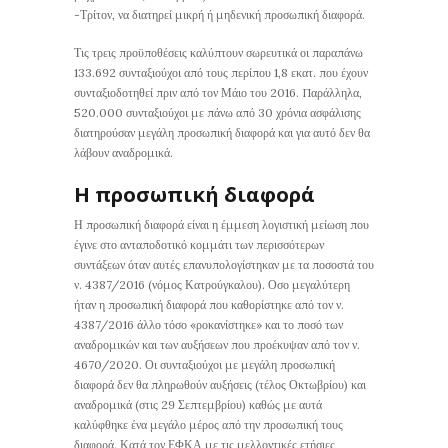
-Τρίτον, να διατηρεί μικρή ή μηδενική προσωπική διαφορά.
Τις τρεις προϋποθέσεις καλύπτουν σωρευτικά οι παραπάνω
133.692 συνταξιούχοι από τους περίπου 1,8 εκατ. που έχουν
συνταξιοδοτηθεί πριν από τον Μάιο του 2016. Παράλληλα,
520.000 συνταξιούχοι με πάνω από 30 χρόνια ασφάλισης
διατηρούσαν μεγάλη προσωπική διαφορά και για αυτό δεν θα
λάβουν αναδρομικά.
Η προσωπική διαφορά
Η προσωπική διαφορά είναι η έμμεση λογιστική μείωση που
έγινε στο ανταποδοτικό κομμάτι των περισσότερων
συντάξεων όταν αυτές επανυπολογίστηκαν με τα ποσοστά του
ν. 4387/2016 (νόμος Κατρούγκαλου). Οσο μεγαλύτερη
ήταν η προσωπική διαφορά που καθορίστηκε από τον ν.
4387/2016 άλλο τόσο «ροκανίστηκε» και το ποσό των
αναδρομικών και των αυξήσεων που προέκυψαν από τον ν.
4670/2020. Οι συνταξιούχοι με μεγάλη προσωπική
διαφορά δεν θα πληρωθούν αυξήσεις (τέλος Οκτωβρίου) και
αναδρομικά (στις 29 Σεπτεμβρίου) καθώς με αυτά
καλύφθηκε ένα μεγάλο μέρος από την προσωπική τους
διαφορά. Κατά τον ΕΦΚΑ με τις μελλοντικές ετήσιες