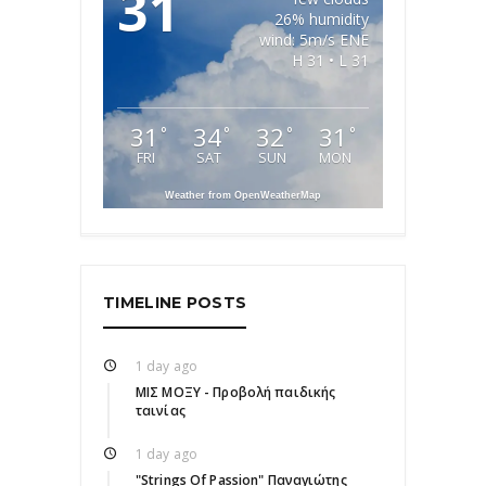
31
26% humidity
wind: 5m/s ENE
H 31 • L 31
31
34
32
31
°
°
°
°
FRI
SAT
SUN
MON
Weather from OpenWeatherMap
TIMELINE POSTS
1 day ago
ΜΙΣ ΜΟΞΥ - Προβολή παιδικής
ταινίας
1 day ago
"Strings Of Passion" Παναγιώτης