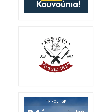
TRIPOLI, GR
°
few clouds