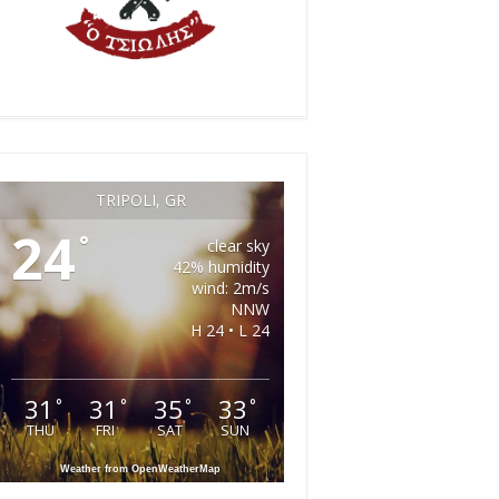
TRIPOLI, GR
24
°
clear sky
42% humidity
wind: 2m/s
NNW
H 24 • L 24
31
31
35
33
°
°
°
°
THU
FRI
SAT
SUN
Weather from OpenWeatherMap