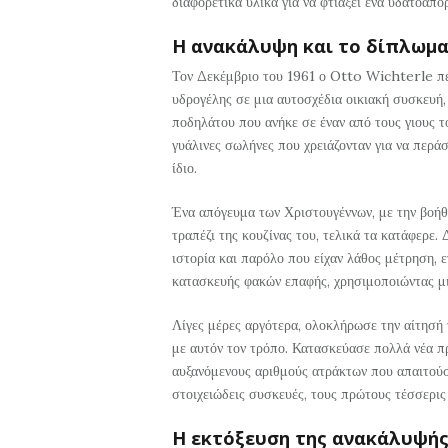
διαφορετικά υλικά για να φτιάξει ένα υδατοαπο
Η ανακάλυψη και το δίπλωμα
Τον Δεκέμβριο του 1961 ο Otto Wichterle π
υδρογέλης σε μια αυτοσχέδια οικιακή συσκευή,
ποδηλάτου που ανήκε σε έναν από τους γιους τ
γυάλινες σωλήνες που χρειάζονταν για να περ
ίδιο.
Ένα απόγευμα των Χριστουγέννων, με την βοήθε
τραπέζι της κουζίνας του, τελικά τα κατάφερε
ιστορία και παρόλο που είχαν λάθος μέτρηση, ε
κατασκευής φακών επαφής, χρησιμοποιώντας μι
Λίγες μέρες αργότερα, ολοκλήρωσε την αίτησή
με αυτόν τον τρόπο. Κατασκεύασε πολλά νέα π
αυξανόμενους αριθμούς ατράκτων που απαιτούσ
στοιχειώδεις συσκευές, τους πρώτους τέσσερι
Η εκτόξευση της ανακάλυψής