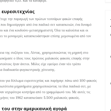
ρροφητικό τζελ. Και τα κατάφερε.
 ευρεσιτεχνίας
έτυχε την παραγωγή των πρώτων τεσσάρων φακών επαφής
 που δημιούργησε από ένα παιδικό σετ κατασκευών, ένα δυναμό
ου και ένα κουδούνι-μετασχηματιστή. Όλα τα καλούπια και οι
άσει το μονομερές κατασκευάστηκαν επίσης μεμονωμένα από τον
ια της συζύγου του, Λίντας, χρησιμοποιώντας τη μηχανή στο
. Δοκίμασε ο ίδιος τους πρώτους μαλακούς φακούς επαφής στην
ντούτοις ήταν άνετοι. Μόλις είχε εφεύρει έναν νέο τρόπο
α διαδικασία φυγοκεντρικής χύτευσης.
 του για δίπλωμα ευρεσιτεχνίας και παρήγαγε πάνω από 100 φακούς
ρωτότυπα μηχανήματα χρησιμοποιώντας τα ίδια παιδικά σετ, με
αν ισχυρότερο κινητήρα από το γραμμόφωνό του. Με αυτές τις
ς μήνες του 1962 κατασκεύασε 5.500 μαλακούς φακούς.
 του στην αμερικανική αγορά