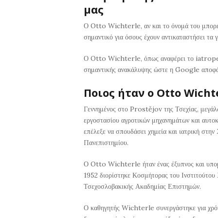
μας
Ο Otto Wichterle, αν και το όνομά του μπορεί
σημαντικό για όσους έχουν αντικαταστήσει τα 
Ο Otto Wichterle, όπως αναφέρει το iatroped
σημαντικής ανακάλυψης ώστε η Google αποφάσ
Ποιος ήταν ο Otto Wicht
Γεννημένος στο Prostějov της Τσεχίας, μεγάλω
εργοστασίου αγροτικών μηχανημάτων και αυτοκ
επέλεξε να σπουδάσει χημεία και ιατρική στην
Πανεπιστημίου.
Ο Otto Wichterle ήταν ένας έξυπνος και υπο
1952 διορίστηκε Κοσμήτορας του Ινστιτούτου 
Τσεχοσλοβακικής Ακαδημίας Επιστημών.
Ο καθηγητής Wichterle συνεργάστηκε για χρό