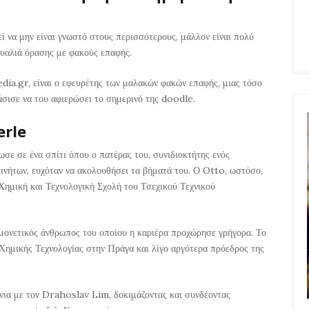
 να μην είναι γνωστό στους περισσότερους, μάλλον είναι πολύ
γυαλιά όρασης με φακούς επαφής.
ia.gr, είναι ο εφευρέτης των μαλακών φακών επαφής, μιας τόσο
ισε να του αφιερώσει το σημερινό της doodle.
erle
σε σε ένα σπίτι όπου ο πατέρας του, συνιδιοκτήτης ενός
ινήτων, ευχόταν να ακολουθήσει τα βήματά του. Ο Otto, ωστόσο,
 Χημική και Τεχνολογική Σχολή του Τσεχικού Τεχνικού
μονετικός άνθρωπος του οποίου η καριέρα προχώρησε γρήγορα. Το
Χημικής Τεχνολογίας στην Πράγα και λίγο αργότερα πρόεδρος της
νια με τον Drahoslav Lím, δοκιμάζοντας και συνδέοντας