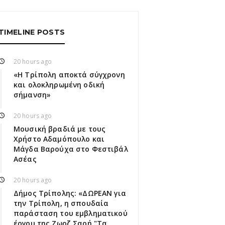
TIMELINE POSTS
20 hours ago
«Η Τρίπολη αποκτά σύγχρονη
και ολοκληρωμένη οδική
σήμανση»
20 hours ago
Μουσική βραδιά με τους
Χρήστο Αδαμόπουλο και
Μάγδα Βαρούχα στο Φεστιβάλ
Ασέας
20 hours ago
Δήμος Τρίπολης: «ΔΩΡΕΑΝ για
την Τρίπολη, η σπουδαία
παράσταση του εμβληματικού
έργου της Ζωρζ Σαρή "Τα