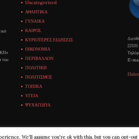
Uncategorized
ΑΘΛΗΤΙΚΑ
ΓΥΝΑΙΚΑ
ΚΑΙΡΟΣ
ικό
Διεύθ
ΚΥΡΙΟΤΕΡΕΣ ΕΙΔΗΣΕΙΣ
22131
ΟΙΚΟΝΟΜΙΑ
ΙΚΗ»
Τηλέφ
ΠΕΡΙΒΑΛΛΟΝ
α του
E-mai
ΠΟΛΙΤΙΚΗ
Πολιτ
ΠΟΛΙΤΙΣΜΟΣ
ΤΟΠΙΚΑ
ΥΓΕΙΑ
ΨΥΧΑΓΩΓΙΑ
erience. We'll assume you're ok with this, but you can opt-out 