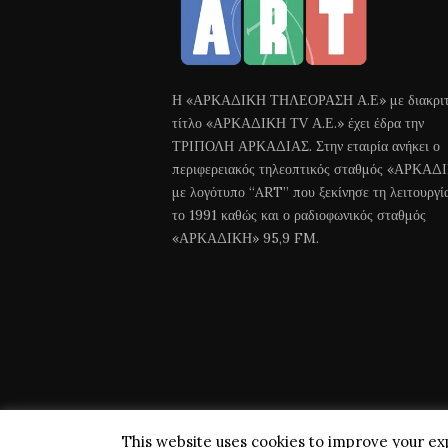
Η «ΑΡΚΑΔΙΚΗ ΤΗΛΕΟΡΑΣΗ Α.Ε» με διακριτ
τίτλο «ΑΡΚΑΔΙΚΗ ΤV Α.Ε.» έχει έδρα την
ΤΡΙΠΟΛΗ ΑΡΚΑΔΙΑΣ. Στην εταιρία ανήκει ο
περιφερειακός τηλεοπτικός σταθμός «ΑΡΚΑΔ
με λογότυπο “ART” που ξεκίνησε τη λειτουργί
το 1991 καθώς και ο ραδιοφωνικός σταθμός
«ΑΡΚΑΔΙΚΗ» 95,9 FM.
This website uses cookies to improve your exp
Arkadiki TV © 2018 All Rights Reserved