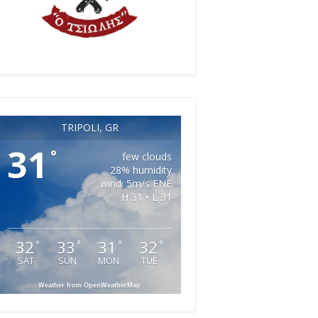
TRIPOLI, GR
31
°
few clouds
28% humidity
wind: 5m/s ENE
H 31 • L 31
32
33
31
32
°
°
°
°
SAT
SUN
MON
TUE
Weather from OpenWeatherMap