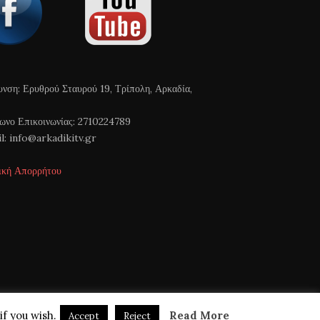
υνση: Ερυθρού Σταυρού 19, Τρίπολη, Αρκαδία,
ωνο Επικοινωνίας: 2710224789
l: info@arkadikitv.gr
ική Απορρήτου
if you wish.
Read More
Accept
Reject