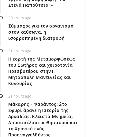
Στενά Παπούτσια"»
20 hours ago
Σύμμαχος για τον οργανισμό
στον καύσωνα, η
ισορροπημένη διατροφή
21 hours ago
Η εορτή της Μεταμορφώσεως
του Σωτήρος και χειροτονία
Πρεσβυτέρου στην Ι.
Μητρόπολη Μαντινείας και
Κυνουρίας
21 hours ago
Μάκαρης - Φαράντος: ΄΄Στο
Σφυρί άραγε η Ιστορία της
Αρκαδίας; Κλειστά Μνημεία,
Απροσπέλαστοι Θησαυροί και
το Χρονικό ενός
Προαναγγελθέντος