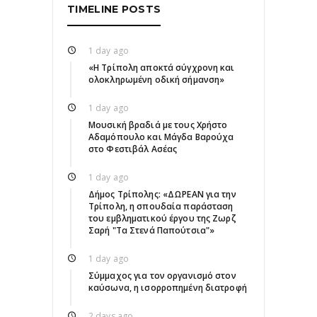
TIMELINE POSTS
1 day ago
«Η Τρίπολη αποκτά σύγχρονη και
ολοκληρωμένη οδική σήμανση»
1 day ago
Μουσική βραδιά με τους Χρήστο
Αδαμόπουλο και Μάγδα Βαρούχα
στο Φεστιβάλ Ασέας
1 day ago
Δήμος Τρίπολης: «ΔΩΡΕΑΝ για την
Τρίπολη, η σπουδαία παράσταση
του εμβληματικού έργου της Ζωρζ
Σαρή "Τα Στενά Παπούτσια"»
1 day ago
Σύμμαχος για τον οργανισμό στον
καύσωνα, η ισορροπημένη διατροφή
2 days ago