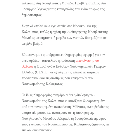
ελλείψεις στη Νοσηλευτική Μονάδα. Προβληματισμός στο
υπουργείο Υγείας για τις καταγγελίες που είδαν το φως της
δημοσιότητας.
Σκηνικό «πολέμου» έχει στηθεί στο Νοσοκομείο της
Καλαμάτας, καθώς η σχέση της Διοίκησης της Νοσηλευτικής
Μονάδας με σημαντική μερίδα των γιατρών δοκιμάζεται σε
μεγάλο βαθμό.
Σύμφωνα με τις υπάρχουσες πληροφορίες αφορμή για την
αντιπαράθεση αποτέλεσε η πρόσφατη
ανακοίνωση που
εξέδωσε
η Ομοσπονδία Ενώσεων Νοσοκομειακών Γιατρών
Ελλάδας (ΟΕΝΓΕ), σε σχέση με τις ελλείψεις ιατρικού
προσωπικού και τις συνθήκες που επικρατούν στο
Νοσοκομείο της Καλαμάτας.
Οι ίδιες πληροφορίες αναφέρουν ότι η διοίκηση του
Νοσοκομείου της Καλαμάτας εμφανίζεται δυσαρεστημένη
από την συγκεκριμένη ανακοίνωση. Μάλιστα, ανεπιβεβαίωτες
ακόμα πληροφορίες, αναφέρουν ότι η Διοίκηση της
Νοσηλευτικής Μονάδας εξέφρασε τη δυσαρέσκειά της προς
τους γιατρούς του Νοσοκομείου της Καλαμάτας ζητώντας να
της δοθούν εξηγήσεις!