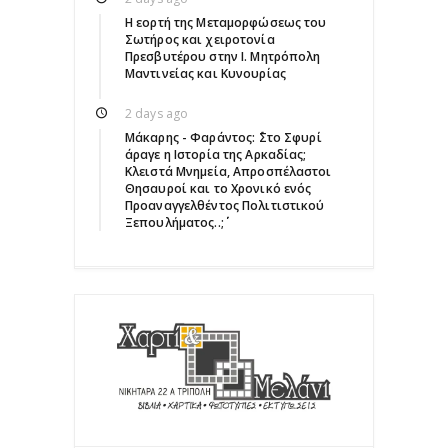
Η εορτή της Μεταμορφώσεως του
Σωτήρος και χειροτονία
Πρεσβυτέρου στην Ι. Μητρόπολη
Μαντινείας και Κυνουρίας
2 days ago
Μάκαρης - Φαράντος: ΄΄Στο Σφυρί
άραγε η Ιστορία της Αρκαδίας;
Κλειστά Μνημεία, Απροσπέλαστοι
Θησαυροί και το Χρονικό ενός
Προαναγγελθέντος Πολιτιστικού
Ξεπουλήματος..;΄΄