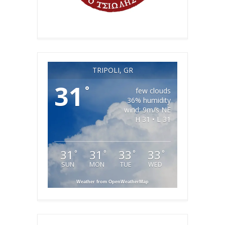
TRIPOLI, GR
31
°
few clouds
36% humidity
wind: 9m/s NE
H 31 • L 31
31
31
33
33
°
°
°
°
SUN
MON
TUE
WED
Weather from OpenWeatherMap