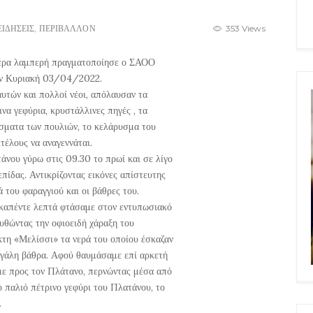
ΕΙΔΗΣΕΙΣ
,
ΠΕΡΙΒΑΛΛΟΝ
353 Views
μέρα λαμπερή πραγματοποίησε ο ΣΑΟΟ
ην Κυριακή 03/04/2022.
αυτών και πολλοί νέοι, απόλαυσαν τα
ινα γεφύρια, κρυστάλλινες πηγές , τα
ίσματα των πουλιών, το κελάρυσμα του
ιτέλους να αναγεννάται.
άνου γύρω στις 09.30 το πρωί και σε λίγο
πίδας. Αντικρίζοντας εικόνες απίστευτης
 του φαραγγιού και οι βάθρες του.
εκαπέντε λεπτά φτάσαμε στον εντυπωσιακό
υθώντας την οφιοειδή χάραξη του
τη «Μελίσσι» τα νερά του οποίου έσκαζαν
εγάλη βάθρα. Αφού θαυμάσαμε επί αρκετή
με προς τον Πλάτανο, περνώντας μέσα από
 παλιό πέτρινο γεφύρι του Πλατάνου, το
.