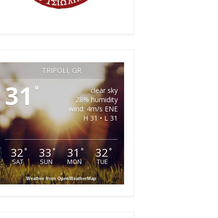
TRIPOLI, GR
31
°
clear sky
28% humidity
wind: 4m/s ENE
H 31 • L 31
32
33
31
32
°
°
°
°
SAT
SUN
MON
TUE
Weather from OpenWeatherMap