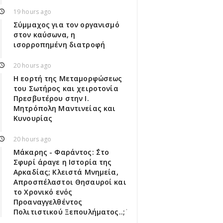
19 hours ago
Σύμμαχος για τον οργανισμό
στον καύσωνα, η
ισορροπημένη διατροφή
20 hours ago
Η εορτή της Μεταμορφώσεως
του Σωτήρος και χειροτονία
Πρεσβυτέρου στην Ι.
Μητρόπολη Μαντινείας και
Κυνουρίας
20 hours ago
Μάκαρης - Φαράντος: ΄΄Στο
Σφυρί άραγε η Ιστορία της
Αρκαδίας; Κλειστά Μνημεία,
Απροσπέλαστοι Θησαυροί και
το Χρονικό ενός
Προαναγγελθέντος
Πολιτιστικού Ξεπουλήματος..;΄΄