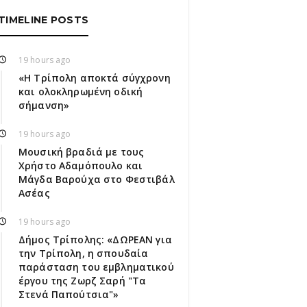
TIMELINE POSTS
19 hours ago
«Η Τρίπολη αποκτά σύγχρονη
και ολοκληρωμένη οδική
σήμανση»
19 hours ago
Μουσική βραδιά με τους
Χρήστο Αδαμόπουλο και
Μάγδα Βαρούχα στο Φεστιβάλ
Ασέας
19 hours ago
Δήμος Τρίπολης: «ΔΩΡΕΑΝ για
την Τρίπολη, η σπουδαία
παράσταση του εμβληματικού
έργου της Ζωρζ Σαρή "Τα
Στενά Παπούτσια"»