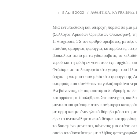
5 April 2022
ΑΘΛΗΤΙΚΑ
,
ΚΥΡΙΟΤΕΡΕΣ 
Μια εντυπωσιακή και υπέροχη πορεία σε μια 
(Σύλλογος Αρκάδων Ορειβατών Οικολόγων), τ
Η «τυχεροί», 35 τον αριθμό ορειβάτες, μεταξύ 
εξαίσιας ομορφιάς φαράγγια, καταρράκτες, πέτρ
βουκολικά τοπία με τα γιδοπρόβατα, τα κελαϊδ
νερού και τη φύση εν γένει που έχει αρχίσει, επ
Φτάσαμε με το λεωφορείο στο γεφύρι του Πλατ
άρχισε η «περιπέτεια» μέσα στο φαράγγι της Λε
ομορφιάς που συνέθεταν τα γαλαζοπράσινα νερά
Ανεβαίνοντας, σε παραποτάμια διαδρομή, σε δ
καταρράκτη «Τσουλήθρα». Στη συνέχεια, ακολο
μονοπατιού φτάσαμε στον πανέμορφο καταρράκ
με ορμή και με έναν γλυκό θόρυβο μέσα στη μ
ώρα το ανεπανάληπτο αυτό θέαμα, κατηφορίσα
το δασωμένο μονοπάτι, κάνοντας μια στάση στο
οποίο αποθανατίστηκε με πλήθος φωτογραφιών