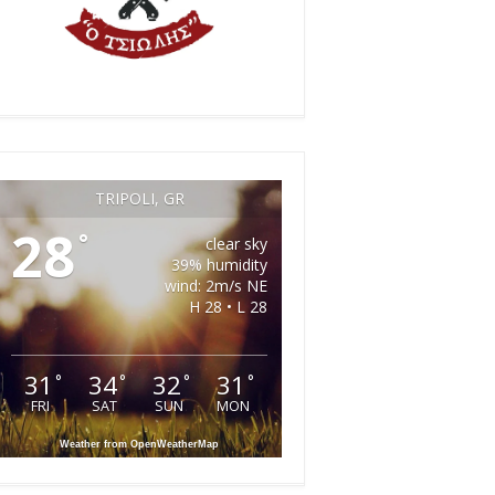
TRIPOLI, GR
28
°
clear sky
39% humidity
wind: 2m/s NE
H 28 • L 28
31
34
32
31
°
°
°
°
FRI
SAT
SUN
MON
Weather from OpenWeatherMap