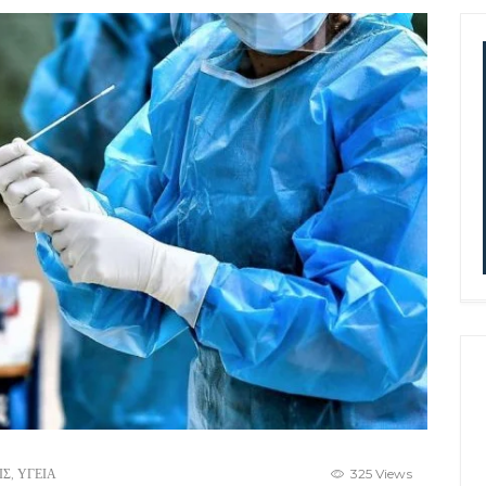
ΙΣ
,
ΥΓΕΙΑ
325 Views