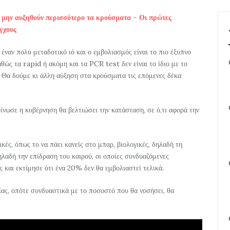
α μην αυξηθούν περισσότερο τα κρούσματα – Οι πρώτες
έγχους
ναν πολύ μεταδοτικό ιό και ο εμβολιασμός είναι το πιο έξυπνο
αθώς τα rapid ή ακόμη και τα PCR test δεν είναι το ίδιο με το
ό. Θα δούμε κι άλλη αύξηση στα κρούσματα τις επόμενες δέκα
ίνωσε η κυβέρνηση θα βελτιώσει την κατάσταση, σε ό,τι αφορά την
κές, όπως το να πάει κανείς στο μπαρ, βιολογικές, δηλαδή τη
ηλαδή την επίδραση του καιρού, οι οποίες συνδυαζόμενες
ς και εκτίμησε ότι ένα 20% δεν θα εμβολιαστεί τελικά.
ίας, οπότε συνδυαστικά με το ποσοστό που θα νοσήσει, θα