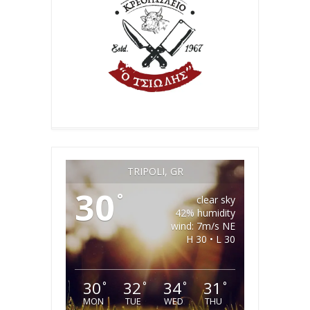
TRIPOLI, GR
30
°
clear sky
42% humidity
wind: 7m/s NE
H 30 • L 30
30
32
34
31
°
°
°
°
MON
TUE
WED
THU