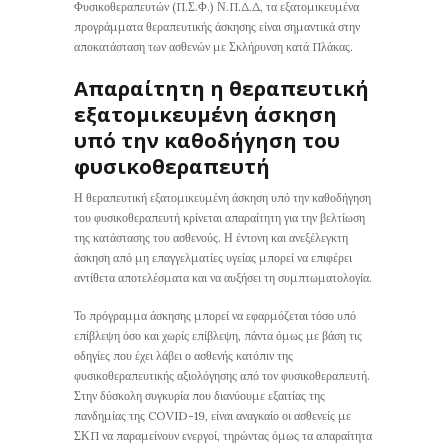
Φυσικοθεραπευτών (Π.Σ.Φ.) Ν.Π.Δ.Δ, τα εξατομικευμένα
προγράμματα θεραπευτικής άσκησης είναι σημαντικά στην
αποκατάσταση των ασθενών με Σκλήρυνση κατά Πλάκας.
Απαραίτητη η θεραπευτική
εξατομικευμένη άσκηση
υπό την καθοδήγηση του
φυσικοθεραπευτή
Η θεραπευτική εξατομικευμένη άσκηση υπό την καθοδήγηση
του φυσικοθεραπευτή κρίνεται απαραίτητη για την βελτίωση
της κατάστασης του ασθενούς. Η έντονη και ανεξέλεγκτη
άσκηση από μη επαγγελματίες υγείας μπορεί να επιφέρει
αντίθετα αποτελέσματα και να αυξήσει τη συμπτωματολογία.
Το πρόγραμμα άσκησης μπορεί να εφαρμόζεται τόσο υπό
επίβλεψη όσο και χωρίς επίβλεψη, πάντα όμως με βάση τις
οδηγίες που έχει λάβει ο ασθενής κατόπιν της
φυσικοθεραπευτικής αξιολόγησης από τον φυσικοθεραπευτή.
Στην δύσκολη συγκυρία που διανύουμε εξαιτίας της
πανδημίας της COVID-19, είναι αναγκαίο οι ασθενείς με
ΣΚΠ να παραμείνουν ενεργοί, τηρώντας όμως τα απαραίτητα