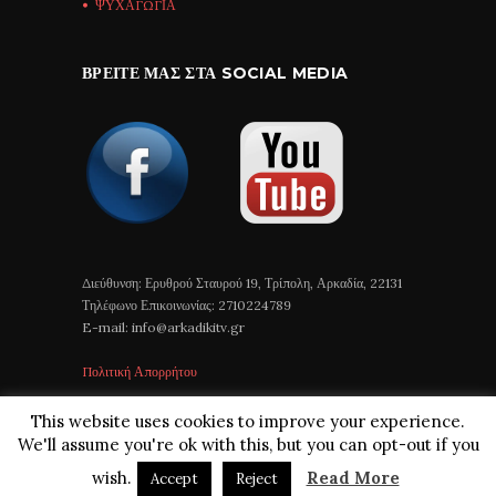
ΨΥΧΑΓΩΓΙΑ
ΒΡΕΊΤΕ ΜΑΣ ΣΤΑ SOCIAL MEDIA
Διεύθυνση: Ερυθρού Σταυρού 19, Τρίπολη, Αρκαδία, 22131
Τηλέφωνο Επικοινωνίας: 2710224789
E-mail: info@arkadikitv.gr
Πολιτική Απορρήτου
This website uses cookies to improve your experience.
We'll assume you're ok with this, but you can opt-out if you
wish.
Read More
Accept
Reject
Arkadiki TV © 2018 All Rights Reserved