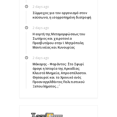
2 days ago
Σύμμαχος για τον οργανισμό στον
καύσωνα, η ισορροπημένη διατροφή
2 days ago
Η εορτή της Μεταμορφώσεως του
Σωτήρος και χειροτονία
Πρεσβυτέρου στην Ι. Μητρόπολη
Μαντινείας και Κυνουρίας
2 days ago
Μάκαρης - Φαράντος: ΄΄Στο Σφυρί
άραγε η Ιστορία της Αρκαδίας;
Κλειστά Μνημεία, Απροσπέλαστοι
Θησαυροί και το Χρονικό ενός
Προαναγγελθέντος Πολιτιστικού
Ξεπουλήματος..;΄΄