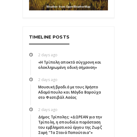
Weather from OpenWeatherMap
TIMELINE POSTS
2 days ago
«Η Τρίπολη αποκτά σύγχρονη και
ολοκληρωμένη οδική σήμανση»
2 days ago
Μουσική βραδιά με τους Χρήστο
Αδαμόπουλο και Μάγδα Βαρούχα
στο Φεστιβάλ Ασέας
2 days ago
Δήμος Τρίπολης: «ΔΩΡΕΑΝ για την
Τρίπολη, η σπουδαία παράσταση
του εμβληματικού έργου της Ζωρζ
Σαρή "Τα Στενά Παπούτσια"»