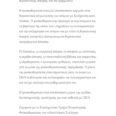
θεραπευτικής άσκησης που θα εφαρμοστεί.
Η φυσικοθεραπεία αποτελεί αναπόσπαστο κομμάτι στην
θεραπευτική αντιμετώπιση των ατόμων με Σκλήρυνση κατά
Πλάκας. Ο φυσικοθεραπευτής αξιολογεί τα συμπτώματα και
τη βαρύτητα της νόσου που επηρεάζουν τη λειτουργικότητα
και την ανεξαρτησία του ατόμου και με όπλο τη θεραπευτική
άσκηση, καταρτίζει εξατομικευμένα θεραπευτικά
προγράμματα άσκησης.
Οι διατάσεις, η ενεργητική άσκηση, οι ασκήσεις με αντίσταση,
η αερόβια άσκηση, η επανεκπαίδευση βάδισης και ισορροπίας,
η υδροθεραπεία, ο ηλεκτρικός ερεθισμός, αποτελούν μερικά
από τα μέσα της φυσικοθεραπευτικής παρέμβασης. Ο ρόλος
της φυσικοθεραπείας είναι σημαντικός ώστε το άτομο με
ΣΚΠ να βελτιώσει και να διατηρήσει την λειτουργικότητα του
και να έχει ποιότητα στη καθημερινότητά του.
Η φυσικοθεραπεία είναι αναπόσπαστο μέρος της ομάδας
διεπιστημονικής προσέγγισης για τους ασθενείς με ΣΚΠ.
Σύμφωνα με το Επιστημονικό Τμήμα Νευρολογικής
Φυσικοθεραπείας του «Πανελλήνιου Συλλόγου