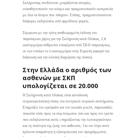
Σκλήρυνσης συνδέονται, μοιράζονται ιστορίες,
ευαισθητοποιούν τον κόσμο και πραγματοποιούν εκστρατεία
με όλα τα άτομα που πάσχουν. Επίσης, πραγματοποιούνται
διάφορες εκδηλώσεις από αρμόδιους φορείς.
Σύμφωνα με την τρίτη αναθεωρημένη έκδοση του
παγκόσμιου χάρτη για την Σκλήρυνση κατά Πλάκας, 2,8
εκατομμύρια άνθρωποι υποφέρουν από ΣΚΠ παγκοσμίως,
εκ των οποίων το 1 εκατομμύριο στην Ευρώπη (αφορά την
διάγνωση και την κλινική διαχείριση της νόσου).
Στην Ελλάδα ο αριθμός των
ασθενών με ΣΚΠ
υπολογίζεται σε 20.000
Η Σκλήρυνση κατά Πλάκας είναι αυτοάνοση
νευροεκφυλιστική νόσος του κεντρικού νευρικού συστήματος.
Επηρεάζει τον εγκέφαλο και τον νωτιαίο μυελό, παρουσιάζει
ποικιλία τόσο προς τα συμπτώματα, όσο και προς τον τρόπο
που εκδηλώνονται αυτά, επηρεάζοντας την λειτουργικότητα
και τη ποιότητα της ζωής του ασθενούς. Για τον λόγο αυτό
κρίνεται απαραίτητη η εξατομίκευση του προγράμματος