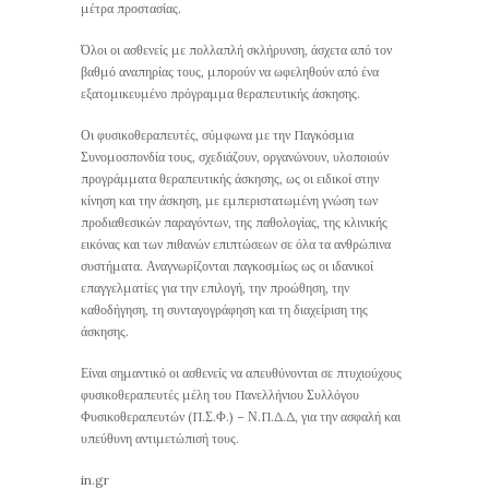
μέτρα προστασίας.
Όλοι οι ασθενείς με πολλαπλή σκλήρυνση, άσχετα από τον
βαθμό αναπηρίας τους, μπορούν να ωφεληθούν από ένα
εξατομικευμένο πρόγραμμα θεραπευτικής άσκησης.
Οι φυσικοθεραπευτές, σύμφωνα με την Παγκόσμια
Συνομοσπονδία τους, σχεδιάζουν, οργανώνουν, υλοποιούν
προγράμματα θεραπευτικής άσκησης, ως οι ειδικοί στην
κίνηση και την άσκηση, με εμπεριστατωμένη γνώση των
προδιαθεσικών παραγόντων, της παθολογίας, της κλινικής
εικόνας και των πιθανών επιπτώσεων σε όλα τα ανθρώπινα
συστήματα. Αναγνωρίζονται παγκοσμίως ως οι ιδανικοί
επαγγελματίες για την επιλογή, την προώθηση, την
καθοδήγηση, τη συνταγογράφηση και τη διαχείριση της
άσκησης.
Είναι σημαντικό οι ασθενείς να απευθύνονται σε πτυχιούχους
φυσικοθεραπευτές μέλη του Πανελλήνιου Συλλόγου
Φυσικοθεραπευτών (Π.Σ.Φ.) – Ν.Π.Δ.Δ, για την ασφαλή και
υπεύθυνη αντιμετώπισή τους.
in.gr