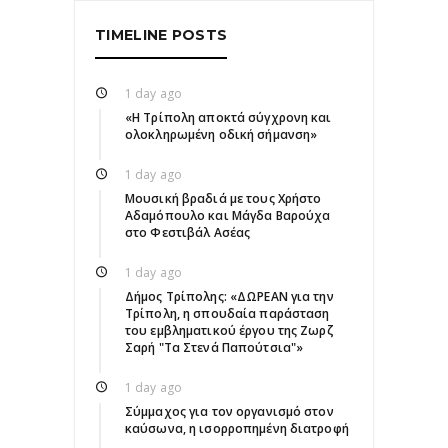
TIMELINE POSTS
1 day ago
«Η Τρίπολη αποκτά σύγχρονη και
ολοκληρωμένη οδική σήμανση»
1 day ago
Μουσική βραδιά με τους Χρήστο
Αδαμόπουλο και Μάγδα Βαρούχα
στο Φεστιβάλ Ασέας
1 day ago
Δήμος Τρίπολης: «ΔΩΡΕΑΝ για την
Τρίπολη, η σπουδαία παράσταση
του εμβληματικού έργου της Ζωρζ
Σαρή "Τα Στενά Παπούτσια"»
1 day ago
Σύμμαχος για τον οργανισμό στον
καύσωνα, η ισορροπημένη διατροφή