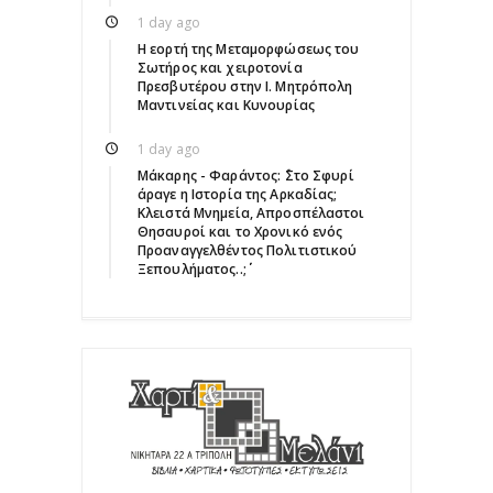
1 day ago
Η εορτή της Μεταμορφώσεως του
Σωτήρος και χειροτονία
Πρεσβυτέρου στην Ι. Μητρόπολη
Μαντινείας και Κυνουρίας
1 day ago
Μάκαρης - Φαράντος: ΄΄Στο Σφυρί
άραγε η Ιστορία της Αρκαδίας;
Κλειστά Μνημεία, Απροσπέλαστοι
Θησαυροί και το Χρονικό ενός
Προαναγγελθέντος Πολιτιστικού
Ξεπουλήματος..;΄΄