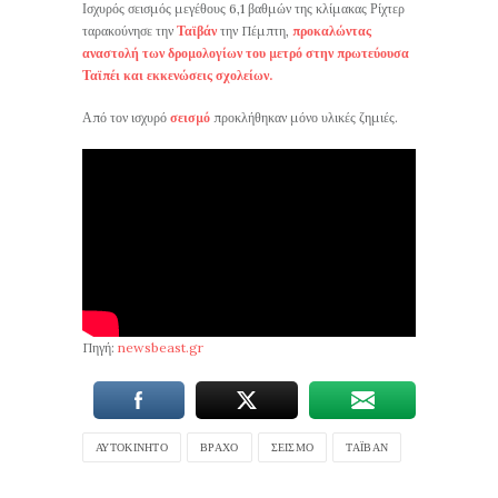
Ισχυρός σεισμός μεγέθους 6,1 βαθμών της κλίμακας Ρίχτερ
ταρακούνησε την
Ταϊβάν
την Πέμπτη,
προκαλώντας
αναστολή των δρομολογίων του μετρό στην πρωτεύουσα
Ταϊπέι και εκκενώσεις σχολείων.
Από τον ισχυρό
σεισμό
προκλήθηκαν μόνο υλικές ζημιές.
Πηγή:
newsbeast.gr
ΑΥΤΟΚΊΝΗΤΟ
ΒΡΆΧΟ
ΣΕΙΣΜΌ
ΤΑΪΒΆΝ