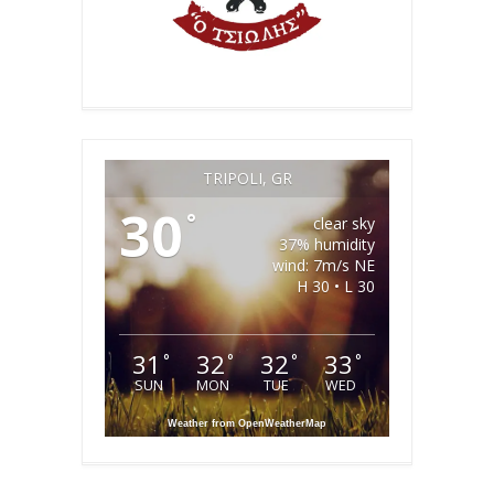
TRIPOLI, GR
30
°
clear sky
37% humidity
wind: 7m/s NE
H 30 • L 30
31
32
32
33
°
°
°
°
SUN
MON
TUE
WED
Weather from OpenWeatherMap