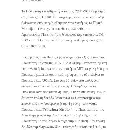
των αποφοίτων.
Το Πανεπιστήμιο Αθηνών για το έτος 2021-2022 βρέθηκε
στις θέσεις 301-500. Στο συγκεκριμένο πίνακα κατάταξης
βρίσκονται ακόμα τρία ελληνικά πανεπιστήμια, το Εθνικό
Μετσόβιο Πολυτεχνείο στις θέσεις 201-250, το
Αριστοτέλειο Πανεπιστήμιο Θεσσαλονίκης στις θέσεις 301-
500 και το Οικονομικό Πανεπιστήμιο Αθήνας επίσης στις
θέσεις 301-500.
Στις πρώτες τρεις θέσεις της εν λόγω κατάταξης βρίσκονται
Πανεπιστήμια από τις ΗΠΑ. Πιο συγκεκριμένα στην 1η θέση
του πίνακα βρίσκεται το Πανεπιστήμιο ΜΙΤ, στην 2η θέση το
Πανεπιστήμιο Στάνφορντ ενώ την πρώτη τριάδα κλείνει το
Πανεπιστήμιο UCLA. Στο top 10 βρίσκεται μόλις ένα
ευρωπαϊκό πανεπιστήμιο αυτό της Οξφόρδης από το
Ηνωμένο Βασίλειο (στην 7η θέση). Θα πρέπει να σημειωθεί
ότι στην πρώτη δεκάδα βρίσκονται το Πανεπιστήμιο του
Σίδνεϋ από την Αυστραλία (στην 4η θέση), το κινέζικο
Πανεπιστήμιο Tsinghua (6η θέση), το Πανεπιστήμιο της
Μελβούρνης από την Αυστραλία στην 8η θέση, και το
Πανεπιστήμιο του Χονγκ Κονγκ στην 10η θέση. Την πρώτη
δεκάδα συμπληρώνουν δύο Πανεπιστήμια από τις ΗΠΑ, το