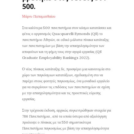
500.
Μάρνυ Παπαματθαίου
Στα καλύτερα 500 πανεπιστήμια στον κόσμο κατατάσσει και
φέτος ο οργανισμός Quacquarelli Symonds (QS) το
πανεπιστήμιο Αθηνών, σε ειδικό μάλιστα πίνακα κατάταξης
των πανεπιστημίων με βάση την απασχολησιμότητα των
αποφοίτων και τη φήμη τους στην αγορά εργασίας (QS
Graduate Employability Rankings 2022).
Ο νέος πίνακας κατάταξης δε, προσφέρει μια καινοτομία στο
χώρο των παγκόσμιων κατατάξεων, σχεδιασμένη στο να
παρέχει στους φοιτητές παγκοσμίως, ένα μοναδικό εργαλείο
για να συγκρίνουν τις επιδόσεις των πανεπιστημίων σε σχέση
με την απασχολησιμότητα και τις προοπτικές εύρεσης
εργασίας.
Στην τρέχουσα έκδοση, αρχικώς συγκεντρώθηκαν στοιχεία για
786 Πανεπιστήμια , από τα οποία ύστερα από αξιολόγηση
προέκυψε ο πίνακας με τα 550 σημαντικότερα
Πανεπιστήμια παγκοσμίως με βάση την απασχολησιμότητα