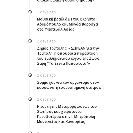
ολοκληρωμένη οδική σήμανση»
2 days ago
Μουσική βραδιά με τους Χρήστο
Αδαμόπουλο και Μάγδα Βαρούχα
στο Φεστιβάλ Ασέας
2 days ago
Δήμος Τρίπολης: «ΔΩΡΕΑΝ για την
Τρίπολη, η σπουδαία παράσταση
του εμβληματικού έργου της Ζωρζ
Σαρή "Τα Στενά Παπούτσια"»
2 days ago
Σύμμαχος για τον οργανισμό στον
καύσωνα, η ισορροπημένη διατροφή
2 days ago
Η εορτή της Μεταμορφώσεως του
Σωτήρος και χειροτονία
Πρεσβυτέρου στην Ι. Μητρόπολη
Μαντινείας και Κυνουρίας