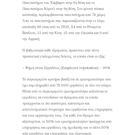
Πανεπιστήμιο του Χάρβαρντ στην 5η θέση και το
Πανεπιστήμιο Κόρνελ στην 9η θέση. Στο φετινό πίνακα
κατάταξης περιλαμβάνονται πανεπιστήμια από 78 χώρες.
Από τα πανεπιστήμια που παρουσιάζονται στην εν λόγω
κατάταξη 90 είναι από τις ΗΠΑ, 54 από το Ηνωμένο
Βασίλειο, 22 από την Κίνα, 25 από την Ωκεανία και 9 από
την Αφρική.
Η βαθμολογία κάθε ιδρύματος προκύπτει από πέντε
προσεκτικά επιλεγμένους δείκτες, οι οποίοι είναι οι εξής:
– Φήμη στους Εργοδότες (Employer reputation) – 30%
Το συγκεκριμένο κριτήριο βασίζεται σε ερωτηματολόγιο που
έχει συμπληρωθεί από 75.000 εργοδότες σε όλο τον κόσμο.
Μέσα από το συγκεκριμένο ερωτηματολόγιο καλούνται οι
εργοδότες να εντοπίσουν τα ιδρύματα από τα οποία
προέρχονται οι πιο ικανότεροι, καινοτόμοι και
αποτελεσματικοί πτυχιούχοι που εργάζονται στις επιχειρήσεις
και τους οργανισμούς τους. Για κάθε ένα ίδρυμα που
αξιολογείται, το 50% των ερωτηματολογίων προέρχεται από
επιχειρήσεις και εργοδότες της ημεδαπής και το άλλο 50%
από εργοδότες και επιχειρήσεις του εξωτερικού.