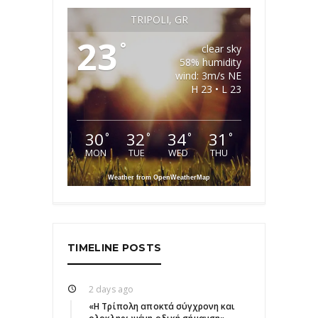
TRIPOLI, GR
23
°
clear sky
58% humidity
wind: 3m/s NE
H 23 • L 23
30
32
34
31
°
°
°
°
MON
TUE
WED
THU
Weather from OpenWeatherMap
TIMELINE POSTS
2 days ago
«Η Τρίπολη αποκτά σύγχρονη και