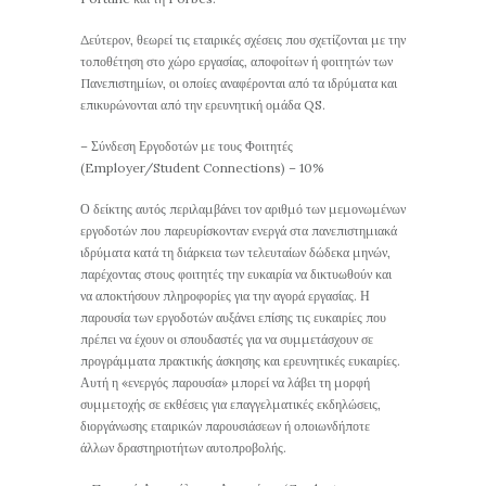
Δεύτερον, θεωρεί τις εταιρικές σχέσεις που σχετίζονται με την
τοποθέτηση στο χώρο εργασίας, αποφοίτων ή φοιτητών των
Πανεπιστημίων, οι οποίες αναφέρονται από τα ιδρύματα και
επικυρώνονται από την ερευνητική ομάδα QS.
– Σύνδεση Εργοδοτών με τους Φοιτητές
(Employer/Student Connections) – 10%
Ο δείκτης αυτός περιλαμβάνει τον αριθμό των μεμονωμένων
εργοδοτών που παρευρίσκονταν ενεργά στα πανεπιστημιακά
ιδρύματα κατά τη διάρκεια των τελευταίων δώδεκα μηνών,
παρέχοντας στους φοιτητές την ευκαιρία να δικτυωθούν και
να αποκτήσουν πληροφορίες για την αγορά εργασίας. Η
παρουσία των εργοδοτών αυξάνει επίσης τις ευκαιρίες που
πρέπει να έχουν οι σπουδαστές για να συμμετάσχουν σε
προγράμματα πρακτικής άσκησης και ερευνητικές ευκαιρίες.
Αυτή η «ενεργός παρουσία» μπορεί να λάβει τη μορφή
συμμετοχής σε εκθέσεις για επαγγελματικές εκδηλώσεις,
διοργάνωσης εταιρικών παρουσιάσεων ή οποιωνδήποτε
άλλων δραστηριοτήτων αυτοπροβολής.