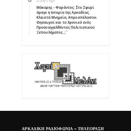
2 days ago
Μάκαρης - Φαράντος: ΄΄Στο Σφυρί
άραγε η Ιστορία της Αρκαδίας;
Κλειστά Μνημεία, Απροσπέλαστοι
Θησαυροί και το Χρονικό ενός
Προαναγγελθέντος Πολιτιστικού
Ξεπουλήματος..;΄΄
ΑΡΚΑΔΙΚΉ ΡΑΔΙΟΦΩΝΊΑ – ΤΗΛΕΌΡΑΣΗ