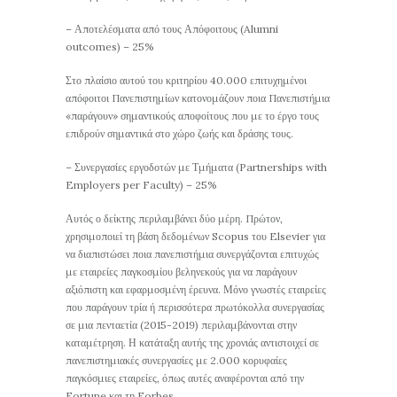
– Αποτελέσματα από τους Απόφοιτους (Alumni
outcomes) – 25%
Στο πλαίσιο αυτού του κριτηρίου 40.000 επιτυχημένοι
απόφοιτοι Πανεπιστημίων κατονομάζουν ποια Πανεπιστήμια
«παράγουν» σημαντικούς αποφοίτους που με το έργο τους
επιδρούν σημαντικά στο χώρο ζωής και δράσης τους.
– Συνεργασίες εργοδοτών με Τμήματα (Partnerships with
Employers per Faculty) – 25%
Αυτός ο δείκτης περιλαμβάνει δύο μέρη. Πρώτον,
χρησιμοποιεί τη βάση δεδομένων Scopus του Elsevier για
να διαπιστώσει ποια πανεπιστήμια συνεργάζονται επιτυχώς
με εταιρείες παγκοσμίου βεληνεκούς για να παράγουν
αξιόπιστη και εφαρμοσμένη έρευνα. Μόνο γνωστές εταιρείες
που παράγουν τρία ή περισσότερα πρωτόκολλα συνεργασίας
σε μια πενταετία (2015-2019) περιλαμβάνονται στην
καταμέτρηση. Η κατάταξη αυτής της χρονιάς αντιστοιχεί σε
πανεπιστημιακές συνεργασίες με 2.000 κορυφαίες
παγκόσμιες εταιρείες, όπως αυτές αναφέρονται από την
Fortune και τη Forbes.