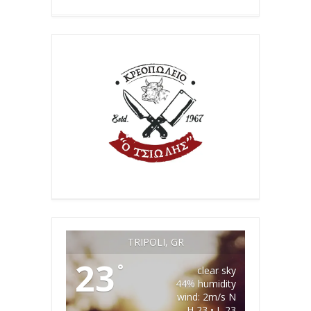
TRIPOLI, GR
23
°
clear sky
44% humidity
wind: 2m/s N
H 23 • L 23