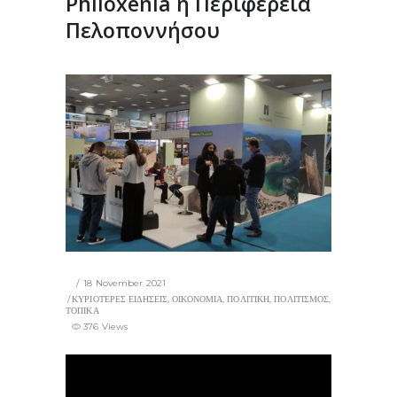
Philoxenia η Περιφέρεια
Πελοποννήσου
18 November 2021
ΚΥΡΙΟΤΕΡΕΣ ΕΙΔΗΣΕΙΣ
,
ΟΙΚΟΝΟΜΙΑ
,
ΠΟΛΙΤΙΚΗ
,
ΠΟΛΙΤΙΣΜΟΣ
,
ΤΟΠΙΚΑ
376 Views