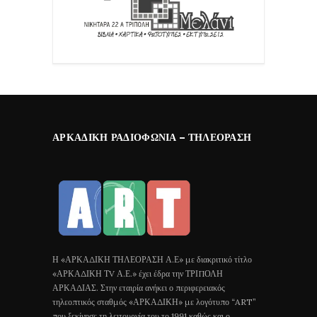
ΑΡΚΑΔΙΚΉ ΡΑΔΙΟΦΩΝΊΑ – ΤΗΛΕΌΡΑΣΗ
Η «ΑΡΚΑΔΙΚΗ ΤΗΛΕΟΡΑΣΗ Α.Ε» με διακριτικό τίτλο
«ΑΡΚΑΔΙΚΗ ΤV Α.Ε.» έχει έδρα την ΤΡΙΠΟΛΗ
ΑΡΚΑΔΙΑΣ. Στην εταιρία ανήκει ο περιφερειακός
τηλεοπτικός σταθμός «ΑΡΚΑΔΙΚΗ» με λογότυπο “ART”
που ξεκίνησε τη λειτουργία του το 1991 καθώς και ο