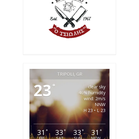
TRIPOLI, GR
23
°
clear sky
46% humidity
wind: 2m/s
NNW
H 23 • L 23
31
33
33
31
°
°
°
°
FRI
SAT
SUN
MON