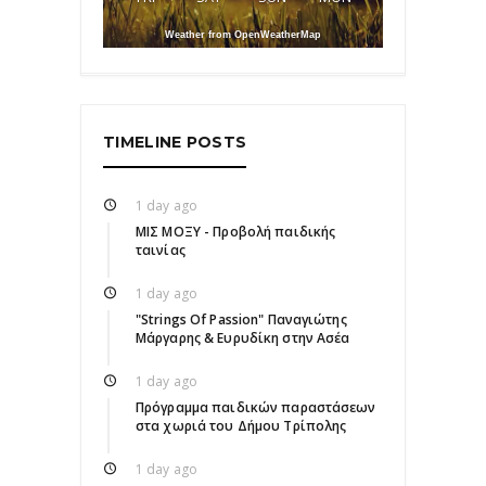
Weather from OpenWeatherMap
TIMELINE POSTS
1 day ago
ΜΙΣ ΜΟΞΥ - Προβολή παιδικής
ταινίας
1 day ago
"Strings Of Passion" Παναγιώτης
Μάργαρης & Ευρυδίκη στην Ασέα
1 day ago
Πρόγραμμα παιδικών παραστάσεων
στα χωριά του Δήμου Τρίπολης
1 day ago