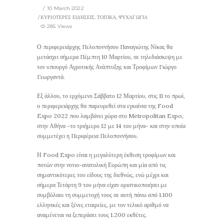
10 March 2022
ΚΥΡΙΟΤΕΡΕΣ ΕΙΔΗΣΕΙΣ
,
ΤΟΠΙΚΑ
,
ΨΥΧΑΓΩΓΙΑ
285 Views
Ο περιφερειάρχης Πελοποννήσου Παναγιώτης Νίκας θα
μετάσχει σήμερα Πέμπτη 10 Μαρτίου, σε τηλεδιάσκεψη με
τον υπουργό Αγροτικής Ανάπτυξης και Τροφίμων Γιώργο
Γεωργαντά.
Εξ άλλου, το ερχόμενο Σάββατο 12 Μαρτίου, στις 11 το πρωί,
ο περιφερειάρχης θα παρευρεθεί στα εγκαίνια της Food
Expo 2022 που λαμβάνει χώρα στο Metropolitan Expo,
στην Αθήνα -το τριήμερο 12 με 14 του μήνα- και στην οποία
συμμετέχει η Περιφέρεια Πελοποννήσου.
Η Food Expo είναι η μεγαλύτερη έκθεση τροφίμων και
ποτών στην νοτιο-ανατολική Ευρώπη και μία από τις
σημαντικότερες του είδους της διεθνώς, ενώ μέχρι και
σήμερα Τετάρτη 9 του μήνα είχαν οριστικοποιήσει με
συμβόλαιο τη συμμετοχή τους σε αυτή πάνω από 1.100
ελληνικές και ξένες εταιρείες, με τον τελικό αριθμό να
αναμένεται να ξεπεράσει τους 1.200 εκθέτες.