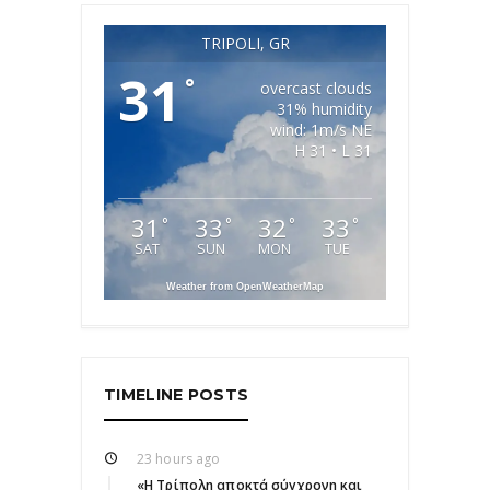
TRIPOLI, GR
31
°
overcast clouds
31% humidity
wind: 1m/s NE
H 31 • L 31
31
33
32
33
°
°
°
°
SAT
SUN
MON
TUE
Weather from OpenWeatherMap
TIMELINE POSTS
23 hours ago
«Η Τρίπολη αποκτά σύγχρονη και