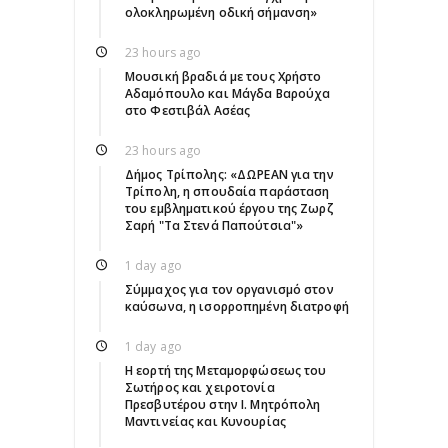
ολοκληρωμένη οδική σήμανση»
23 hours ago
Μουσική βραδιά με τους Χρήστο
Αδαμόπουλο και Μάγδα Βαρούχα
στο Φεστιβάλ Ασέας
23 hours ago
Δήμος Τρίπολης: «ΔΩΡΕΑΝ για την
Τρίπολη, η σπουδαία παράσταση
του εμβληματικού έργου της Ζωρζ
Σαρή "Τα Στενά Παπούτσια"»
1 day ago
Σύμμαχος για τον οργανισμό στον
καύσωνα, η ισορροπημένη διατροφή
1 day ago
Η εορτή της Μεταμορφώσεως του
Σωτήρος και χειροτονία
Πρεσβυτέρου στην Ι. Μητρόπολη
Μαντινείας και Κυνουρίας