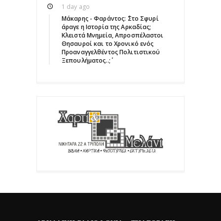
1 day ago
Μάκαρης - Φαράντος: ΄΄Στο Σφυρί
άραγε η Ιστορία της Αρκαδίας;
Κλειστά Μνημεία, Απροσπέλαστοι
Θησαυροί και το Χρονικό ενός
Προαναγγελθέντος Πολιτιστικού
Ξεπουλήματος..;΄΄