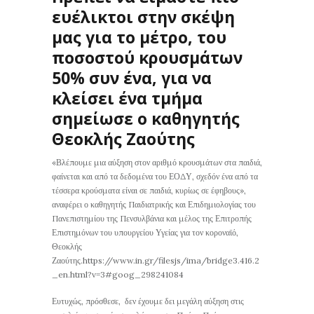
ευέλικτοι στην σκέψη
μας για το μέτρο, του
ποσοστού κρουσμάτων
50% συν ένα, για να
κλείσει ένα τμήμα
σημείωσε ο καθηγητής
Θεοκλής Ζαούτης
«Βλέπουμε μια αύξηση στον αριθμό κρουσμάτων στα παιδιά,
φαίνεται και από τα δεδομένα του ΕΟΔΥ, σχεδόν ένα από τα
τέσσερα κρούσματα είναι σε παιδιά, κυρίως σε έφηβους»,
αναφέρει ο καθηγητής Παιδιατρικής και Επιδημιολογίας του
Πανεπιστημίου της Πενσυλβάνια και μέλος της Επιτροπής
Επιστημόνων του υπουργείου Υγείας για τον κοροναϊό,
Θεοκλής
Ζαούτης.https://www.in.gr/filesjs/ima/bridge3.416.2
_en.html?v=3#goog_298241084
Ευτυχώς, πρόσθεσε, δεν έχουμε δει μεγάλη αύξηση στις