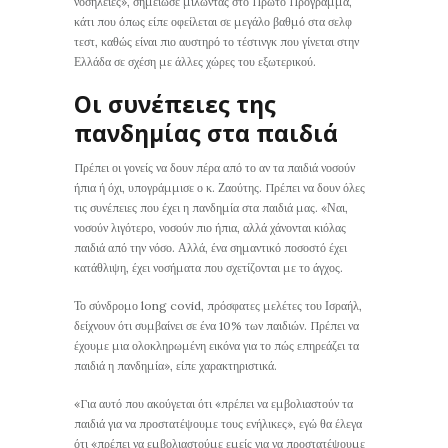
νοσηλείες», σημείωσε μιλώντας στο Πρώτο Πρόγραμμα,
κάτι που όπως είπε οφείλεται σε μεγάλο βαθμό στα σελφ
τεστ, καθώς είναι πιο αυστηρό το τέστινγκ που γίνεται στην
Ελλάδα σε σχέση με άλλες χώρες του εξωτερικού.
Οι συνέπειες της
πανδημίας στα παιδιά
Πρέπει οι γονείς να δουν πέρα από το αν τα παιδιά νοσούν
ήπια ή όχι, υπογράμμισε ο κ. Ζαούτης. Πρέπει να δουν όλες
τις συνέπειες που έχει η πανδημία στα παιδιά μας. «Ναι,
νοσούν λιγότερο, νοσούν πιο ήπια, αλλά χάνονται κιόλας
παιδιά από την νόσο. Αλλά, ένα σημαντικό ποσοστό έχει
κατάθλιψη, έχει νοσήματα που σχετίζονται με το άγχος.
Το σύνδρομο long covid, πρόσφατες μελέτες του Ισραήλ,
δείχνουν ότι συμβαίνει σε ένα 10% των παιδιών. Πρέπει να
έχουμε μια ολοκληρωμένη εικόνα για το πώς επηρεάζει τα
παιδιά η πανδημία», είπε χαρακτηριστικά.
«Για αυτό που ακούγεται ότι «πρέπει να εμβολιαστούν τα
παιδιά για να προστατέψουμε τους ενήλικες», εγώ θα έλεγα
ότι «πρέπει να εμβολιαστούμε εμείς για να προστατέψουμε