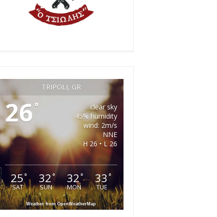
TRIPOLI, GR
26
°
clear sky
45% humidity
wind: 2m/s
NNE
H 26 • L 26
25
32
32
33
°
°
°
°
SAT
SUN
MON
TUE
Weather from OpenWeatherMap