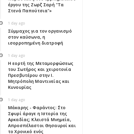
έργου της Ζωρζ Σαρή "Τα
Στενά Παπούτσια"»
1 day ago
Σύμμαχος για τον οργανισμό
στον καύσωνα, η
ισορροπημένη διατροφή
1 day ago
Η εορτή της Μεταμορφώσεως
του Σωτήρος και χειροτονία
Πρεσβυτέρου στην Ι.
Μητρόπολη Μαντινείας και
Κυνουρίας
1 day ago
Μάκαρης - Φαράντος: ΄΄Στο
Σφυρί άραγε η Ιστορία της
Αρκαδίας; Κλειστά Μνημεία,
Απροσπέλαστοι Θησαυροί και
το Χρονικό ενός