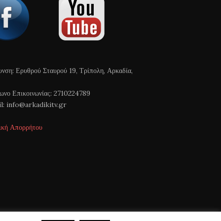
υνση: Ερυθρού Σταυρού 19, Τρίπολη, Αρκαδία,
ωνο Επικοινωνίας: 2710224789
l: info@arkadikitv.gr
ική Απορρήτου