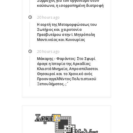
Σύμμαχος για τον οργανισμό στον
καύσωνα, η ισορροπημένη διατροφή
20 hours ago
Η εορτή της Μεταμορφώσεως του
Σωτήρος και χειροτονία
Πρεσβυτέρου στην Ι. Μητρόπολη
Μαντινείας και Κυνουρίας
20 hours ago
Μάκαρης - Φαράντος: ΄΄Στο Σφυρί
άραγε η Ιστορία της Αρκαδίας;
Κλειστά Μνημεία, Απροσπέλαστοι
Θησαυροί και το Χρονικό ενός
Προαναγγελθέντος Πολιτιστικού
Ξεπουλήματος..;΄΄