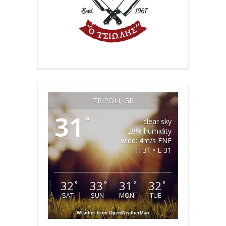
TRIPOLI, GR
31
°
clear sky
28% humidity
wind: 4m/s ENE
H 31 • L 31
32
33
31
32
°
°
°
°
SAT
SUN
MON
TUE
Weather from OpenWeatherMap