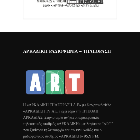
ΑΡΚΑΔΙΚΉ ΡΑΔΙΟΦΩΝΊΑ – ΤΗΛΕΌΡΑΣΗ
Η «ΑΡΚΑΔΙΚΗ ΤΗΛΕΟΡΑΣΗ Α.Ε» με διακριτικό τίτλο
«ΑΡΚΑΔΙΚΗ ΤV Α.Ε.» έχει έδρα την ΤΡΙΠΟΛΗ
ΑΡΚΑΔΙΑΣ. Στην εταιρία ανήκει ο περιφερειακός
τηλεοπτικός σταθμός «ΑΡΚΑΔΙΚΗ» με λογότυπο “ART”
που ξεκίνησε τη λειτουργία του το 1991 καθώς και ο
ραδιοφωνικός σταθμός «ΑΡΚΑΔΙΚΗ» 95,9 FM.