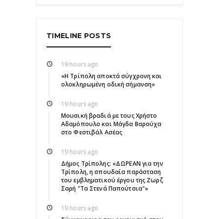
TIMELINE POSTS
19 hours ago
«Η Τρίπολη αποκτά σύγχρονη και
ολοκληρωμένη οδική σήμανση»
19 hours ago
Μουσική βραδιά με τους Χρήστο
Αδαμόπουλο και Μάγδα Βαρούχα
στο Φεστιβάλ Ασέας
19 hours ago
Δήμος Τρίπολης: «ΔΩΡΕΑΝ για την
Τρίπολη, η σπουδαία παράσταση
του εμβληματικού έργου της Ζωρζ
Σαρή "Τα Στενά Παπούτσια"»
19 hours ago