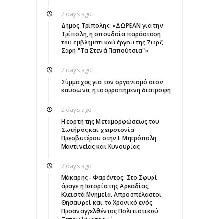
2 days ago
Δήμος Τρίπολης: «ΔΩΡΕΑΝ για την
Τρίπολη, η σπουδαία παράσταση
του εμβληματικού έργου της Ζωρζ
Σαρή "Τα Στενά Παπούτσια"»
2 days ago
Σύμμαχος για τον οργανισμό στον
καύσωνα, η ισορροπημένη διατροφή
2 days ago
Η εορτή της Μεταμορφώσεως του
Σωτήρος και χειροτονία
Πρεσβυτέρου στην Ι. Μητρόπολη
Μαντινείας και Κυνουρίας
2 days ago
Μάκαρης - Φαράντος: ΄΄Στο Σφυρί
άραγε η Ιστορία της Αρκαδίας;
Κλειστά Μνημεία, Απροσπέλαστοι
Θησαυροί και το Χρονικό ενός
Προαναγγελθέντος Πολιτιστικού