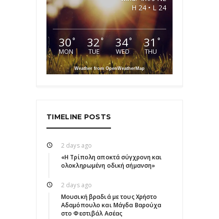
H 24 • L 24
30
32
34
31
°
°
°
°
MON
TUE
WED
THU
Weather from OpenWeatherMap
TIMELINE POSTS
2 days ago
«Η Τρίπολη αποκτά σύγχρονη και
ολοκληρωμένη οδική σήμανση»
2 days ago
Μουσική βραδιά με τους Χρήστο
Αδαμόπουλο και Μάγδα Βαρούχα
στο Φεστιβάλ Ασέας