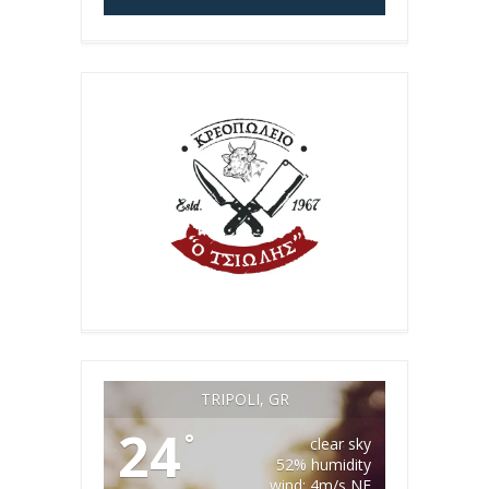
TRIPOLI, GR
24
°
clear sky
52% humidity
wind: 4m/s NE