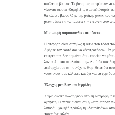
απώλειας βάρους. Τα βάρη σας επιτρέπουν να κ
γίνονται σωστά. Θυμηθείτε, ο μεταβολισμός τω
θα πάρετε βάρος λόγω της μυϊκής μάζας που απ
μετατρέψει για να παρέχει την ενέργεια που απα
Μια μικρή παρασπονδία επιτρέπεται
Η στέρηση είναι συνήθως η αιτία που τόσοι π
Αφήστε τον εαυτό σας να «ξεστρατήσει» μία φ
επιτρέπεται δεν σημαίνει ότι μπορείτε να φάτε
λαχταράτε και απολαύστε την. Αυτό θα σας βοη
πειθαρχία σας στη συνέχεια. Θυμηθείτε ότι αυτό
γευστικούς σας κάλυκες και όχι για να χορτάσετ
Έλεγχος μερίδων και θερμίδες
Χωρίς σωστή γνώση γύρω από τη διατροφή, η κ
άχρηστη. Η αλήθεια είναι ότι η καταμέτρηση γί
λιπαρά – χαμηλή πρόσληψη υδατανθράκων από φυ
παραπάνω κιλών.