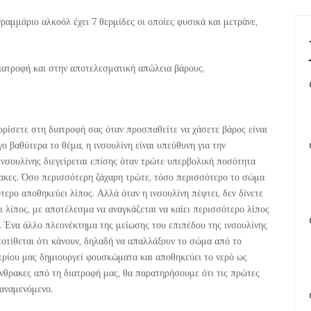
γραμμάριο αλκοόλ έχει 7 θερμίδες οι οποίες φυσικά και μετράνε,
ατροφή και στην αποτελεσματική απώλεια βάρους.
ορίσετε στη διατροφή σας όταν προσπαθείτε να χάσετε βάρος είναι
γο βαθύτερα το θέμα, η ινσουλίνη είναι υπεύθυνη για την
νσουλίνης διεγείρεται επίσης όταν τρώτε υπερβολική ποσότητα
ακες. Όσο περισσότερη ζάχαρη τρώτε, τόσο περισσότερο το σώμα
ερο αποθηκεύει λίπος. Αλλά όταν η ινσουλίνη πέφτει, δεν δίνετε
 λίπος, με αποτέλεσμα να αναγκάζεται να καίει περισσότερο λίπος
ό. Ένα άλλο πλεονέκτημα της μείωσης του επιπέδου της ινσουλίνης
υποτίθεται ότι κάνουν, δηλαδή να απαλλάξουν το σώμα από το
ατρίου μας δημιουργεί φουσκώματα και αποθηκεύει το νερό ως
νθρακες από τη διατροφή μας, θα παρατηρήσουμε ότι τις πρώτες
αναμενόμενο.