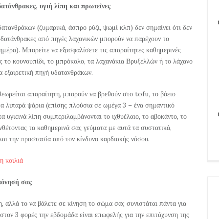
ατάνθρακες, υγιή λίπη και πρωτεΐνες
δατανθράκων (ζυμαρικά, άσπρο ρύζι, ψωμί κλπ) δεν σημαίνει ότι δεν
 υδατάνθρακες από πηγές λαχανικών μπορούν να παρέχουν το
μέρα). Μπορείτε να εξασφαλίσετε τις απαραίτητες καθημερινές
 το κουνουπίδι, το μπρόκολο, τα λαχανάκια Βρυξελλών ή το λάχανο
α εξαιρετική πηγή υδατανθράκων.
εωρείται απαραίτητη, μπορούν να βρεθούν στο tofu, το βόειο
 τα λιπαρά ψάρια (επίσης πλούσια σε ωμέγα 3 – ένα σημαντικό
τα υγιεινά λίπη συμπεριλαμβάνονται το ιχθυέλαιο, το αβοκάντο, το
υνθέτοντας τα καθημερινά σας γεύματα με αυτά τα συστατικά,
αι την προστασία από τον κίνδυνο καρδιακής νόσου.
η κοιλιά
πόνησή σας
η, αλλά το να βάλετε σε κίνηση το σώμα σας συνιστάται πάντα για
τον 3 φορές την εβδομάδα είναι επωφελής για την επιτάχυνση της