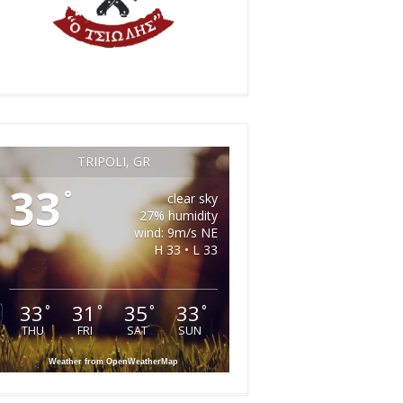
TRIPOLI, GR
33
°
clear sky
27% humidity
wind: 9m/s NE
H 33 • L 33
33
31
35
33
°
°
°
°
THU
FRI
SAT
SUN
Weather from OpenWeatherMap