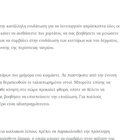
 την κατάλληλη ενυδάτωση για να λειτουργούν απρόσκοπτα όλες οι
 κάνει να αισθάνεστε πιο χορτάτοι, να σας βοηθήσετε να μειώσετε
 και να συμβάλει στην ενυδάτωση των κυττάρων και του δέρματος.
νσης της περίσσειας νατρίου.
τάρων πιο γρήγορα ενώ κοιμάστε. Αν πιαστήκατε από την έντονη
α θεραπευθούν οι ταλαιπωρημένοι ιστοί. Μπορείτε επίσης να
άθε κίνηση στο σώμα προκαλεί φθορά, οπότε αν θέλετε να
ας βοηθήσει να επισπεύσετε την επούλωση. Για πολλούς
ρα είναι αδιαπραγμάτευτοι.
εια κοιλιακού λίπους πρέπει να παρακολουθεί την πρόσληψη
πρόσθετη ζάχαρη, η οποία μπορεί να συμβάλει στην αύξηση του