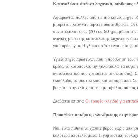
Καταναλώστε άφθονα λαχανικά, σύνθετους υδ
Αφαιρώντας πολλές από τις πιο κοινές πηγές υ
μπορείτε πλέον να παίρνετε υδατάνθρακες. Οι
συνιστώμενο εύρος (20 έως 50 γραμμάρια την η
ανάγκες μέσω της κατανάλωσης λαχανικών όπως
για παράδειγμα. Η γλυκοπατάτα είναι επίσης μι
Υγιείς πηγές πρωτεϊνών που η πρόσληψή τους θ
κρέας, το κοτόπουλο, την γαλοπούλα, τα αυγά,
αντιοξειδωτικό που χρειάζεται το σώμα σας). Σ
ελαιόλαδο, το φυστικέλαιο και τα παρόμοια. Σ
βοηθάτε στην ενίσχυση του μεταβολισμού σας κ
Διαβάστε επίσης:
Οι τροφές-κλειδιά για επίπεδ
Προσθέστε ασκήσεις ενδυνάμωσης στην προ
Ναι, είναι πιθανό να χάσετε βάρος χωρίς άσκησ
καλύτερα αποτελέσματα. Η γυμναστική τουλάχισ