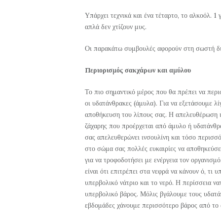
Υπάρχει τεχνικά και ένα τέταρτο, το αλκοόλ. 1 
απλά δεν χτίζουν μυς.
Οι παρακάτω συμβουλές αφορούν στη σωστή δι
Περιορισμός σακχάρων και αμύλου
Το πιο σημαντικό μέρος που θα πρέπει να περι
οι υδατάνθρακες (άμυλα). Για να εξετάσουμε λί
αποθήκευση του λίπους σας. Η απελευθέρωση ι
ζάχαρης που προέρχεται από άμυλο ή υδατάνθρ
σας απελευθερώνει ινσουλίνη και τόσο περισσότ
στο σώμα σας πολλές ευκαιρίες να αποθηκεύσει
για να τροφοδοτήσει με ενέργεια τον οργανισμ
είναι ότι επιτρέπει στα νεφρά να κάνουν ό, τι 
υπερβολικό νάτριο και το νερό. Η περίσσεια ν
υπερβολικό βάρος. Μόλις βγάλουμε τους υδατά
εβδομάδες χάνουμε περισσότερο βάρος από το 