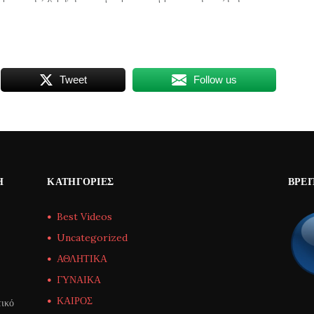
Tweet
Follow us
Η
ΚΑΤΗΓΟΡΊΕΣ
ΒΡΕΊ
Best Videos
Uncategorized
ΑΘΛΗΤΙΚΑ
ΓΥΝΑΙΚΑ
ΚΑΙΡΟΣ
ικό