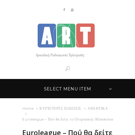
Αρκαδική Ραδιοφωνία Τηλεόραση
SELECT MENU ITEM
Home
ΚΥΡΙΟΤΕΡΕΣ ΕΙΔΗΣΕΙΣ
ΑΘΛΗΤΙΚΑ
Euroleague – Πού θα δείτε το Ολυμπιακός-Μπασκόνια
Euroleague – Πού θα δείτε