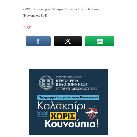
22:00 Ευρωλίγκα: Μπαρτσελόνα-Άλμπα Βερολίνου
(Novasports4)
in.gr