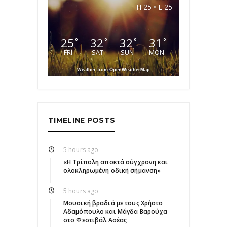
H 25 • L 25
25
32
32
31
°
°
°
°
FRI
SAT
SUN
MON
Weather from OpenWeatherMap
TIMELINE POSTS
5 hours ago
«Η Τρίπολη αποκτά σύγχρονη και
ολοκληρωμένη οδική σήμανση»
5 hours ago
Μουσική βραδιά με τους Χρήστο
Αδαμόπουλο και Μάγδα Βαρούχα
στο Φεστιβάλ Ασέας