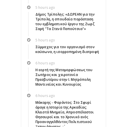
5 hours ago
Δήμος Τρίπολης: «ΔΩΡΕΑΝ για την
Τρίπολη, η σπουδαία παράσταση
του εμβληματικού έργου της Ζωρζ
Σαρή "Τα Στενά Παπούτσια"»
5 hours ago
Σύμμαχος για τον οργανισμό στον
καύσωνα, η ισορροπημένη διατροφή
6 hours ago
Η εορτή της Μεταμορφώσεως του
Σωτήρος και χειροτονία
Πρεσβυτέρου στην Ι. Μητρόπολη
Μαντινείας και Κυνουρίας
6 hours ago
Μάκαρης - Φαράντος: ΄΄Στο Σφυρί
άραγε η Ιστορία της Αρκαδίας;
Κλειστά Μνημεία, Απροσπέλαστοι
Θησαυροί και το Χρονικό ενός
Προαναγγελθέντος Πολιτιστικού
Ξεπουλήματος..;΄΄