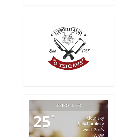
TRIPOLI, GR
25
°
clear sky
51% humidity
wind: 2m/s
WSW