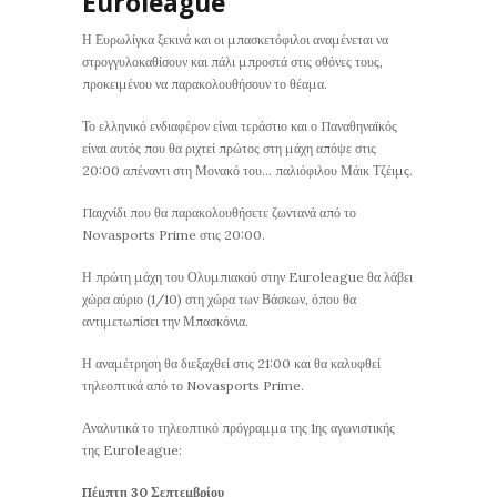
Euroleague
Η Ευρωλίγκα ξεκινά και οι μπασκετόφιλοι αναμένεται να
στρογγυλοκαθίσουν και πάλι μπροστά στις οθόνες τους,
προκειμένου να παρακολουθήσουν το θέαμα.
Το ελληνικό ενδιαφέρον είναι τεράστιο και ο Παναθηναϊκός
είναι αυτός που θα ριχτεί πρώτος στη μάχη απόψε στις
20:00 απέναντι στη Μονακό του… παλιόφιλου Μάικ Τζέιμς.
Παιχνίδι που θα παρακολουθήσετε ζωντανά από το
Novasports Prime στις 20:00.
Η πρώτη μάχη του Ολυμπιακού στην Euroleague θα λάβει
χώρα αύριο (1/10) στη χώρα των Βάσκων, όπου θα
αντιμετωπίσει την Μπασκόνια.
Η αναμέτρηση θα διεξαχθεί στις 21:00 και θα καλυφθεί
τηλεοπτικά από το Novasports Prime.
Αναλυτικά το τηλεοπτικό πρόγραμμα της 1ης αγωνιστικής
της Euroleague:
Πέμπτη 30 Σεπτεμβρίου