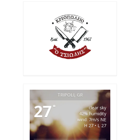
TRIPOLI, GR
27
°
clear sky
42% humidity
wind: 7m/s NE
H 27 • L 27