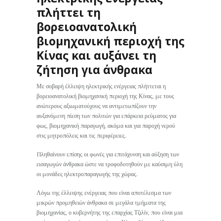
πλήττει τη
βορειοανατολική
βιομηχανική περιοχή της
Κίνας και αυξάνει τη
ζήτηση για άνθρακα
Με σοβαρή έλλειψη ηλεκτρικής ενέργειας πλήττεται η
βορειοανατολική βιομηχανική περιοχή της Κίνας, με τους
ανώτερους αξιωματούχους να αντιμετωπίζουν την
αυξανόμενη πίεση των πολιτών για επάρκεια ρεύματος για
φως, βιομηχανική παραγωγή, ακόμα και για παροχή νερού
στις μητροπόλεις και τις περιφέρειες.
Πληθαίνουν επίσης οι φωνές για επιτάχυνση και αύξηση των
εισαγωγών άνθρακα ώστε να τροφοδοτηθούν με καύσιμη ύλη
οι μονάδες ηλεκτροπαραγωγής της χώρας.
Λόγω της έλλειψης ενέργειας που είναι αποτέλεσμα των
μικρών προμηθειών άνθρακα σε μεγάλα τμήματα της
βιομηχανίας, ο κυβερνήτης της επαρχίας Τζιλίν, που είναι μια