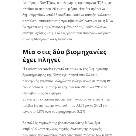
Δευτέρα, ο Χαν Τζουν, ο κυβερνήτης της επαρχίας Τζιλίν, με
πληθυσμό περίπου 25 εκατομμύρια, είπε ότι πρέπει να
δημιουργηθούν «πολλά κανάλια» ώστε να υπάρξει καλύτερη
αποτελεσματικότητα στις προμήθειες άνθρακα και ότι η Κίνα
θα πρέπει να μην εξαρτάται μόνο από τη Ρωσία, αλλά να
συνάψει σχέσεις και με άλλες χώρες που παράγουν άνθρακα,
όπως η Μογγολία και η Ινδονησία.
Μία στις δύο βιομηχανίες
έχει πληγεί
Η Goldman Sachs εκτιμά ότι το 44% της βιομηχανικής
δραστηριότητας της Κίνας έχει πληγεί από έλλειψη
ηλεκτρικής ενέργειας, οδηγώντας ενδεχομένως σε πτώση 1%
του ετήσιου ΑΕΠ το τρίτο τρίμηνο του 2021 και 2% από
Οκτώβριο έως Δεκέμβριο.
Σε νεώτερη εκτίμησή της την Τρίτη ανέφερε ότι μειώνει την
πρόβλεψή της για την ανάπτυξη του ΑΕΠ για το 2021 για την
Κίνα στο 7,8% από το προηγούμενο 8,2%.
Σε πολλές περιοχές της βορειοανατολικής Κίνας έχει
επιβληθεί κατά τις ώρες αιχμής, διακοπή της παροχής
ρεύματος προκαλώντας ανησυχίες στους χρήστες των μέσων