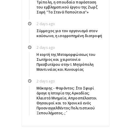
Τρίπολη, η σπουδαία παράσταση
του εμβληματικού έργου της Ζωρζ
Σαρή "Τα Στενά Παπούτσια"»
2 days ago
Σύμμαχος για τον οργανισμό στον
καύσωνα, η ισορροπημένη διατροφή
2 days ago
Η εορτή της Μεταμορφώσεως του
Σωτήρος και χειροτονία
Πρεσβυτέρου στην Ι. Μητρόπολη
Μαντινείας και Κυνουρίας
2 days ago
Μάκαρης - Φαράντος: ΄΄Στο Σφυρί
άραγε η Ιστορία της Αρκαδίας;
Κλειστά Μνημεία, Απροσπέλαστοι
Θησαυροί και το Χρονικό ενός
Προαναγγελθέντος Πολιτιστικού
Ξεπουλήματος..;΄΄