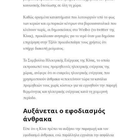
κοινωνικής δικτύωσης σε όλη τη χώρα.
Καθώς ορισμένα καταστήματα που λειτουργούν υπό το φως
των κεριών και εμπορικών κέντρων στα βορειοανατολικά που
κλείνουν νωρίς, οι δημοσιεύσεις στο Weibo (το twitter της
Κίνας), προκάλεσαν ανησυχίες για το νερό όταν μια δημόσια
επιχείρηση στην Τζιλίν προειδοποίησε τους χρήστες ότι
υπήρχε διακοπή ρεύματος.
Το Συμβούλιο Ηλεκτρικής Ενέργειας της Κίνας, το οποίο
εκπροσωπεί τους προμηθευτές ηλεκτρικής ενέργειας της
χώρας, ανέφερε ότι οι εταιρείες ηλεκτρικής ενέργειας που
χρησιμοποιούν άνθρακα «επεκτείνουν τώρα τα κανάλια
προμηθειών τους χωρίς κόστος» για να εγγυηθούν την παροχή
θερμότητας και ηλεκτρικής ενέργειας κατά τη χειμερινή
περίοδο.
Αυξάνεται ο εφοδιασμός
άνθρακα
Είπε ότι η Κίνα πρέπει να αυξήσει την παραγωγή και τον
εφοδιασμό άνθρακα, ενώ παράλληλα εγγυάται την ασφάλεια