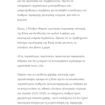
και την προστασία του περιβάλλοντος. Πρέπει να
υπογραφούν περισσότερες μεσοπρόθεσμες και
μακροπρόθεσμες συμβάσεις για να αυξηθεί ο κατάλογος των
σταθμών παραγωγής ηλεκτρικής ενέργειας πριν από το
χειμώνα.
Όμως, ο Ντέιβιντ Φίσμαν, ερευνητής ενεργειακής πολιτικής
της Κίνας και διευθυντής του ομίλου Lantau, μια
οικονομική εταιρεία συμβούλων, δήλωσε ότι το προβληματιό
σύστημα τιμολόγησης της Κίνας φταίει για αυτές τις
ελλείψεις που βιώνει η χώρα.
«Στις περισσότερες περιπτώσεις πρόκειται για παραγωγούς
άνθρακα που δεν μπορούν να λειτουργήσουν κερδοφόρα τα
εργοστάσιά τους», είπε.
Παρόλο που οι υπεύθυνοι χάραξης πολιτικής είχαν
προειδοποιήσει έγκαιρα ότι η Κίνα πρέπει να κατασκευάσει
περισσότερους σταθμούς ηλεκτροπαραγωγής με άνθρακα για
να αντιμετωπίσει τις πιθανές ελλείψεις ηλεκτρικής ενέργειας
την περίοδο 2021-2025, οι υπάρχοντες σταθμοί έχουν
χαμηλότερα ποσοστά χρήσης -αυτό υποδηλώνει ότι δεν έχουν
οικονομικά κίνητρα για τη μεγιστοποίηση της παραγωγής