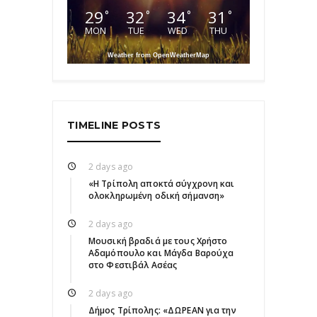
29
32
34
31
°
°
°
°
MON
TUE
WED
THU
Weather from OpenWeatherMap
TIMELINE POSTS
2 days ago
«Η Τρίπολη αποκτά σύγχρονη και
ολοκληρωμένη οδική σήμανση»
2 days ago
Μουσική βραδιά με τους Χρήστο
Αδαμόπουλο και Μάγδα Βαρούχα
στο Φεστιβάλ Ασέας
2 days ago
Δήμος Τρίπολης: «ΔΩΡΕΑΝ για την