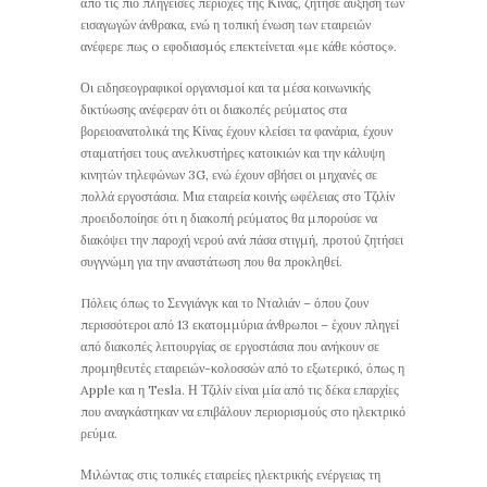
από τις πιο πληγείσες περιοχές της Κίνας, ζήτησε αύξηση των
εισαγωγών άνθρακα, ενώ η τοπική ένωση των εταιρειών
ανέφερε πως o εφοδιασμός επεκτείνεται «με κάθε κόστος».
Οι ειδησεογραφικοί οργανισμοί και τα μέσα κοινωνικής
δικτύωσης ανέφεραν ότι οι διακοπές ρεύματος στα
βορειοανατολικά της Κίνας έχουν κλείσει τα φανάρια, έχουν
σταματήσει τους ανελκυστήρες κατοικιών και την κάλυψη
κινητών τηλεφώνων 3G, ενώ έχουν σβήσει οι μηχανές σε
πολλά εργοστάσια. Μια εταιρεία κοινής ωφέλειας στο Τζιλίν
προειδοποίησε ότι η διακοπή ρεύματος θα μπορούσε να
διακόψει την παροχή νερού ανά πάσα στιγμή, προτού ζητήσει
συγγνώμη για την αναστάτωση που θα προκληθεί.
Πόλεις όπως το Σενγιάνγκ και το Νταλιάν – όπου ζουν
περισσότεροι από 13 εκατομμύρια άνθρωποι – έχουν πληγεί
από διακοπές λειτουργίας σε εργοστάσια που ανήκουν σε
προμηθευτές εταιρειών-κολοσσών από το εξωτερικό, όπως η
Apple και η Tesla. Η Τζιλίν είναι μία από τις δέκα επαρχίες
που αναγκάστηκαν να επιβάλουν περιορισμούς στο ηλεκτρικό
ρεύμα.
Μιλώντας στις τοπικές εταιρείες ηλεκτρικής ενέργειας τη