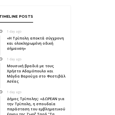
TIMELINE POSTS
1 day ago
«Η Τρίπολη αποκτά σύγχρονη
και ολοκληρωμένη οδική
σήμανση»
1 day ago
Μουσική βραδιά με τους
Χρήστο Αδαμόπουλο και
Μάγδα Βαρούχα στο Φεστιβάλ
Ασέας
1 day ago
Δήμος Τρίπολης: «ΔΩΡΕΑΝ για
την Τρίπολη, η σπουδαία
παράσταση του εμβληματικού
έργου της Ζωρζ Σαρή "Τα