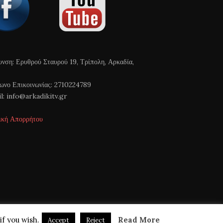
υνση: Ερυθρού Σταυρού 19, Τρίπολη, Αρκαδία,
ωνο Επικοινωνίας: 2710224789
l: info@arkadikitv.gr
ική Απορρήτου
if you wish.
Read More
Accept
Reject