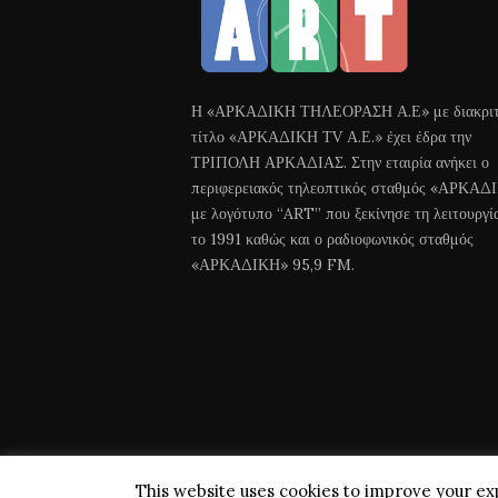
Η «ΑΡΚΑΔΙΚΗ ΤΗΛΕΟΡΑΣΗ Α.Ε» με διακριτ
τίτλο «ΑΡΚΑΔΙΚΗ ΤV Α.Ε.» έχει έδρα την
ΤΡΙΠΟΛΗ ΑΡΚΑΔΙΑΣ. Στην εταιρία ανήκει ο
περιφερειακός τηλεοπτικός σταθμός «ΑΡΚΑΔ
με λογότυπο “ART” που ξεκίνησε τη λειτουργί
το 1991 καθώς και ο ραδιοφωνικός σταθμός
«ΑΡΚΑΔΙΚΗ» 95,9 FM.
This website uses cookies to improve your exp
Arkadiki TV © 2018 All Rights Reserved