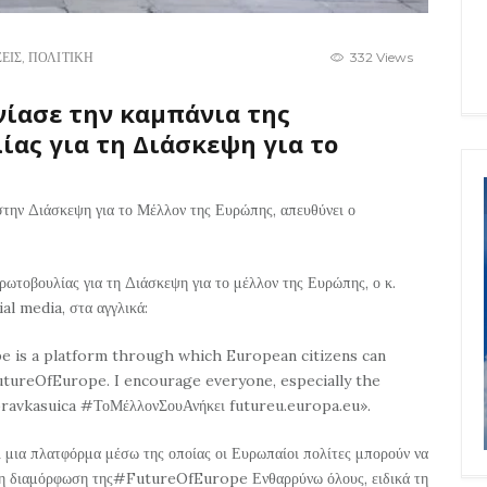
ΕΙΣ
,
ΠΟΛΙΤΙΚΗ
332 Views
νίασε την καμπάνια της
ας για τη Διάσκεψη για το
 στην Διάσκεψη για το Μέλλον της Ευρώπης, απευθύνει ο
ρωτοβουλίας για τη Διάσκεψη για το μέλλον της Ευρώπης, ο κ.
al media, στα αγγλικά:
e is a platform through which European citizens can
utureOfEurope. I encourage everyone, especially the
bravkasuica #ΤοΜέλλονΣουΑνήκει futureu.europa.eu».
 μια πλατφόρμα μέσω της οποίας οι Ευρωπαίοι πολίτες μπορούν να
 στη διαμόρφωση της#FutureOfEurope Ενθαρρύνω όλους, ειδικά τη