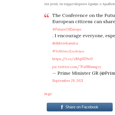
νέα γενιά, να συμμετάσχουν» έγραψε ο πρωθυπ
The Conference on the Futu
European citizens can share
#FutureOfEurope
. I encourage everyone, espe
@dubravkasuica
#ΤοΜέλλονΣουΑνήκει
https://t.co/xRfq1IE9wD
pic.twitter.com/7Pa9Mmugzy
— Prime Minister GR (@Pri
September 29, 2021
in.gr
Share on Facebook