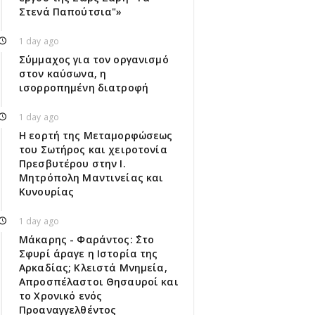
Στενά Παπούτσια"»
1 day ago
Σύμμαχος για τον οργανισμό
στον καύσωνα, η
ισορροπημένη διατροφή
1 day ago
Η εορτή της Μεταμορφώσεως
του Σωτήρος και χειροτονία
Πρεσβυτέρου στην Ι.
Μητρόπολη Μαντινείας και
Κυνουρίας
1 day ago
Μάκαρης - Φαράντος: ΄΄Στο
Σφυρί άραγε η Ιστορία της
Αρκαδίας; Κλειστά Μνημεία,
Απροσπέλαστοι Θησαυροί και
το Χρονικό ενός
Προαναγγελθέντος