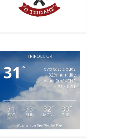
TRIPOLI, GR
31
°
overcast clouds
32% humidity
wind: 2m/s ENE
H 31 • L 31
31
33
32
33
°
°
°
°
SAT
SUN
MON
TUE
Weather from OpenWeatherMap