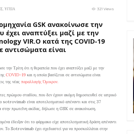
ΙΣ
,
ΥΓΕΙΑ
321 Views
ομηχανία GSK ανακοίνωσε την
υ έχει αναπτύξει μαζί με την
nology VIR.O κατά της COVID-19
σε αντισώματα είναι
σε την Τρίτη ότι η θεραπεία που έχει αναπτύξει μαζί με την
της
COVID-19
και η οποία βασίζεται σε αντισώματα είναι
εις της νέας
παραλλαγής Όμικρον.
τες πρώιμου σταδίου, που δεν έχουν ακόμη δημοσιευθεί σε ιατρικό
κο sotrovimab είναι αποτελεσματικό απέναντι και στις 37
ρα στην πρωτεΐνη ακίδας, δήλωσε η GSK σε ανακοίνωση.
ομένα έδειξαν ότι το φάρμακο είχε αποτελεσματική δράση απέναντι
ον. Το Sotrovimab έχει σχεδιαστεί για να προσκολλάται στην