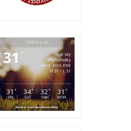
TRIPOLI, GR
31
°
clear sky
28% humidity
wind: 3m/s ENE
H 31 • L 31
31
34
32
31
°
°
°
°
FRI
SAT
SUN
MON
Weather from OpenWeatherMap