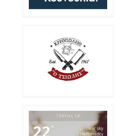
TRIPOLI, GR
22
°
clear sky
61% humidity