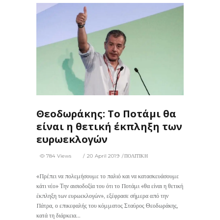
4
0
Θεοδωράκης: Το Ποτάμι θα
είναι η θετική έκπληξη των
ευρωεκλογών
784 Views
20 April 2019
ΠΟΛΙΤΙΚΗ
«Πρέπει να πολεμήσουμε το παλιό και να κατασκευάσουμε
κάτι νέο» Την αισιοδοξία του ότι το Ποτάμι «θα είναι η θετική
έκπληξη των ευρωεκλογών», εξέφρασε σήμερα από την
Πάτρα, ο επικεφαλής του κόμματος Σταύρος Θεοδωράκης,
κατά τη διάρκεια...