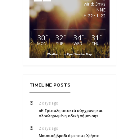
wind: 3m/s
NNE
H 22 • L 22
30
32
34
31
°
°
°
°
MON
TUE
WED
THU
Weather from OpenWeatherMap
TIMELINE POSTS
2 days ago
«Η Τρίπολη αποκτά σύγχρονη και
ολοκληρωμένη οδική σήμανση»
2 days ago
Μουσική βραδιά με τους Χρήστο