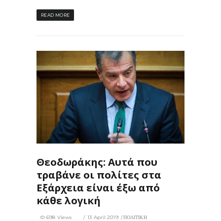
READ MORE
8
0
Θεοδωράκης: Αυτά που
τραβάνε οι πολίτες στα
Εξάρχεια είναι έξω από
κάθε λογική
698 Views
13 April 2019
ΠΟΛΙΤΙΚΗ