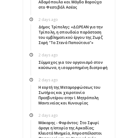
Αδαμόπουλο και Μάγδα Βαρούχα
στο Φεστιβάλ Ασέας
2 days ago
Δήμος Τρίπολης: «ΔΩΡΕΑΝ για την
Τρίπολη, η σπουδαία παράσταση
του εμβληματικού έργου της Ζωρζ
Σαρή "Τα Στενά Παπούτσια"»
2 days ago
Σύμμαχος για τον οργανισμό στον
καύσωνα, η ισορροπημένη διατροφή
2 days ago
Η εορτή της Μεταμορφώσεως του
Σωτήρος και χειροτονία
Πρεσβυτέρου στην Ι. Μητρόπολη
Μαντινείας και Κυνουρίας
2 days ago
Μάκαρης - Φαράντος: ΄΄Στο Σφυρί
άραγε η Ιστορία της Αρκαδίας;
Κλειστά Μνημεία, Απροσπέλαστοι