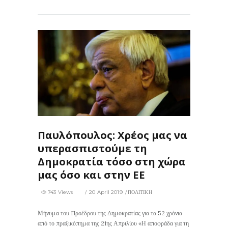
3
0
Παυλόπουλος: Χρέος μας να
υπερασπιστούμε τη
Δημοκρατία τόσο στη χώρα
μας όσο και στην ΕΕ
743 Views
20 April 2019
ΠΟΛΙΤΙΚΗ
Μήνυμα του Προέδρου της Δημοκρατίας για τα 52 χρόνια
από το πραξικόπημα της 21ης Απριλίου «Η αποφράδα για τη