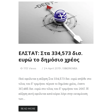
1113
0
ΕΛΣΤΑΤ: Στα 334,573 δισ.
ευρώ το δημόσιο χρέος
1113 Views
24 April 2019
ΟΙΚΟΝΟΜΙΑ
Πού οφείλεται η αύξηση Στα 334,573 δισ. ευρώ ανήλθε στο
τέλος του δ’ τριμήνου πέρυσι το δημόσιο χρέος, έναντι
317,485 δισ. ευρώ στο τέλος του δ’ τριμήνου του 2017. Η
αύξηση αυτή οφείλεται κατά κύριο λόγο στην εκταμίευση
των...
READ MORE