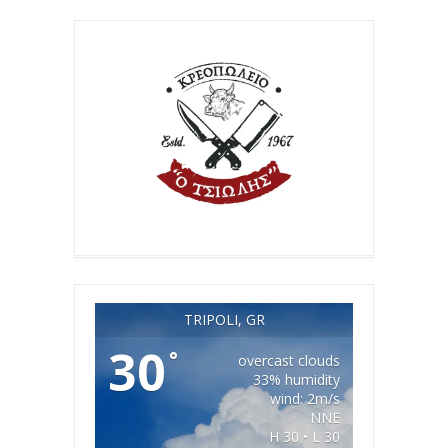
TRIPOLI, GR
30
°
overcast clouds
33% humidity
wind: 2m/s
NNE
H 30 • L 30