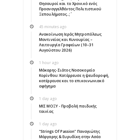
Θησαυροί και το Χρονικό ενός
Προαναγγελθέντος Πολιτιστικού
Ξεπουλήματος..;΄΄
45 minutes ago
Ανακοίνωση Ιεράς Μητροπόλεως
Μαντινείας και Κυνουρίας –
Λειτουργία Γραφείων (10–31
Αυγούστου 2026)
1 hour ago
Μάκαρης-Σιάτος Νοσοκομείο
Κορίνθου: Κατέρρευσε η ψευδοροφή,
κατέρρευσε και το επικοινωνιακό
αφήγημα
1 day ago
ΜΙΣ ΜΟΞΥ - Προβολή παιδικής
ταινίας
1 day ago
"Strings Of Passion" Παναγιώτης
Μάργαρης & Ευρυδίκη στην Ασέα