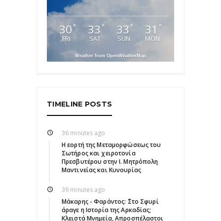
30
33
33
31
°
°
°
°
FRI
SAT
SUN
MON
Weather from OpenWeatherMap
TIMELINE POSTS
36 minutes ago
Η εορτή της Μεταμορφώσεως του
Σωτήρος και χειροτονία
Πρεσβυτέρου στην Ι. Μητρόπολη
Μαντινείας και Κυνουρίας
39 minutes ago
Μάκαρης - Φαράντος: ΄΄Στο Σφυρί
άραγε η Ιστορία της Αρκαδίας;
Κλειστά Μνημεία, Απροσπέλαστοι