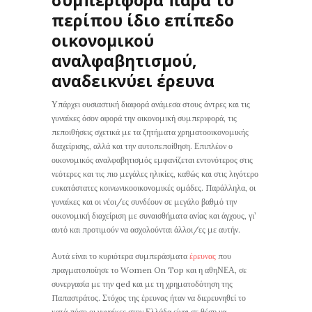
συμπεριφορά παρά το
περίπου ίδιο επίπεδο
οικονομικού
αναλφαβητισμού,
αναδεικνύει έρευνα
Υπάρχει ουσιαστική διαφορά ανάμεσα στους άντρες και τις
γυναίκες όσον αφορά την οικονομική συμπεριφορά, τις
πεποιθήσεις σχετικά με τα ζητήματα χρηματοοικονομικής
διαχείρισης, αλλά και την αυτοπεποίθηση. Επιπλέον ο
οικονομικός αναλφαβητισμός εμφανίζεται εντονότερος στις
νεότερες και τις πιο μεγάλες ηλικίες, καθώς και στις λιγότερο
ευκατάστατες κοινωνικοοικονομικές ομάδες. Παράλληλα, οι
γυναίκες και οι νέοι/ες συνδέουν σε μεγάλο βαθμό την
οικονομική διαχείριση με συναισθήματα ανίας και άγχους, γι’
αυτό και προτιμούν να ασχολούνται άλλοι/ες με αυτήν.
Αυτά είναι το κυριότερα συμπεράσματα
έρευνας
που
πραγματοποίησε το Women On Top και η αθηΝΕΑ, σε
συνεργασία με την qed και με τη χρηματοδότηση της
Παπαστράτος. Στόχος της έρευνας ήταν να διερευνηθεί το
κατά πόσο οι γυναίκες στην Ελλάδα είναι σε θέση να