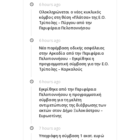
6 hours ago
Ολοκληρώνεται ο νέος κυκλικός
κόμβος στη θέση «Πλάτσα» της Ε.Ο.
Τρίπολης – Πύργου από την
Περιφέρεια Πελοποννήσου
6 hours ago
Νέα παρέμβαση οδικής ασφάλειας
στην Αρκαδία από την Περιφέρεια
Πελοποννήσου – Εγκρίθηκε η
προγραμματική σύμβαση για την Ε.Ο.
Τρίπολης – Καρκαλούς
6 hours ago
Εγκρίθηκε από την Περιφέρεια
Πελοποννήσου η προγραμματική
σύμβαση για τη μελέτη
αντιμετώπισης της διάβρωσης των
ακτών στον Δήμο Ξυλοκάστρου –
Ευρωστίνης
7 hours ago
Υπεγράφη η σύμβαση 1 εκατ. ευρώ