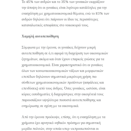
Το 45% των ανδρών και το 35% των γυναικών εκφράζουν
την άποψη ότι οι γυναίκες είναι λιγότερο κατάλληλες για την
ενασχόληση με χρηματοοικονομικά θέματα, ενώ το 83% των
ανδρών δηλώνει ότι παίρνουν οι ίδιοι τις περισσότερες
καταναλωτικές αποφάσεις στο νοικοκυριό τους.
Χαμηλή αυτοπεποίθηση
Σύμφωνα με την έρευνα, οι γυναίκες δείχνουν μικρή
αυτοπεποίθηση σε ό,τι αφορά τη διαχείριση των οικονομικών
ζητημάτων, ακόμα και όταν έχουν επαρκείς γνώσεις για τα
χρηματοοικονομικά. Είναι χαρακτηριστικό ότι οι γυναίκες
όλων των κοινωνικοοικονομικών τάξεων και μορφωτικών
επιπέδων δηλώνουν σημαντικά μικρότερη χρήση πιο
σύνθετων χρηματοοικονομικών προϊόντων (ασφάλειες και
επενδύσεις) από τους άνδρες. Όσες γυναίκες, ωστόσο, είναι
κύριες εισοδηματίες ή διαχειρίστριες στην οικογένειά τους
παρουσιάζουν υψηλότερα ποσοστά αυτοπεποίθησης και
ενημέρωσης σε σχέση με τα οικονομικά.
Από την έρευνα προέκυψε, επίσης, ότι η ενασχόληση με τα
χρήματα έχει αρνητικό «ηθικό» πρόσημο για σημαντική
μερίδα πολιτών, στην οποία υπερ-εκπροσωπούνται οι