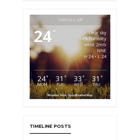
TRIPOLI, GR
24
°
clear sky
54% humidity
wind: 2m/s
NNE
H 24 • L 24
24
31
33
31
°
°
°
°
MON
TUE
WED
THU
Weather from OpenWeatherMap
TIMELINE POSTS