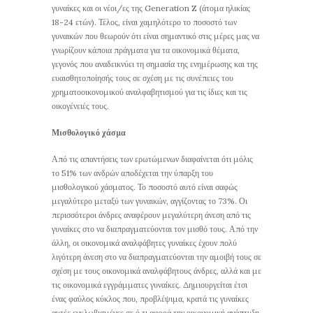
γυναίκες και οι νέοι/ες της Generation Z (άτομα ηλικίας
18-24 ετών). Τέλος, είναι χαμηλότερο το ποσοστό των
γυναικών που θεωρούν ότι είναι σημαντικό στις μέρες μας να
γνωρίζουν κάποια πράγματα για τα οικονομικά θέματα,
γεγονός που αναδεικνύει τη σημασία της ενημέρωσης και της
ευαισθητοποίησής τους σε σχέση με τις συνέπειες του
χρηματοοικονομικού αναλφαβητισμού για τις ίδιες και τις
οικογένειές τους.
Μισθολογικό χάσμα
Από τις απαντήσεις των ερωτώμενων διαφαίνεται ότι μόλις
το 51% των ανδρών αποδέχεται την ύπαρξη του
μισθολογικού χάσματος. Το ποσοστό αυτό είναι σαφώς
μεγαλύτερο μεταξύ των γυναικών, αγγίζοντας το 73%. Οι
περισσότεροι άνδρες αναφέρουν μεγαλύτερη άνεση από τις
γυναίκες στο να διαπραγματεύονται τον μισθό τους. Από την
άλλη, οι οικονομικά αναλφάβητες γυναίκες έχουν πολύ
λιγότερη άνεση στο να διαπραγματεύονται την αμοιβή τους σε
σχέση με τους οικονομικά αναλφάβητους άνδρες, αλλά και με
τις οικονομικά εγγράμματες γυναίκες. Δημιουργείται έτσι
ένας φαύλος κύκλος που, προβλέψιμα, κρατά τις γυναίκες
αυτές εγκλωβισμένες σε ό,τι αφορά την οικονομική ανάπτυξη