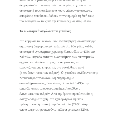
διαχειριστούν το οικονομικό τους παρόν, να χτίσουν την
οικονομική τους ανεξαρτησία και να πάρουν οικονομικές
αποφάσεις που θα συμβάλουν στην ευημερία τη δική τους,
των οικογενειών τους και της κοινωνίας μας στο μέλλον.
Τα οικονομικά αγχώνουν τις γυναίκες
Στο κομμάτι του οικονομικού αναλφαβητισμού δεν υπάρχει
σημαντική διαφοροποίηση ανάμεσα στα δύο φύλα, καθώς
οικονομικά εγγράμματο χαρακτηρίζεται μόλις το 43% των
πολιτών. Παρόλα αυτά τοι ο αντικείμενο των οικονομικών
αγχώνει ένα στα δύο άτομα, με τις γυναίκες να
εμφανίζονται πιο επιρρεπείς στο συναίσθημα αυτό
(57% έναντι 46% των ανδρών). Οι γυναίκες συνδέουν επίσης
περισσότερο την οικονομική διαχείριση με
συναισθήματα ανίας, θεωρώντας σε ποσοστό 43% την
ενασχόληση με τα οικονομικά βαρετή υπόθεση,
έναντι 31% των ανδρών. Από την έρευνα προκύπτει ότι η
ενασχόληση με τα χρήματα έχει αρνητικό «ηθικό»
πρόσημο για σημαντική μερίδα πολιτών (29%), στην
οποία υπερ-εκπροσωπούνται πάλι οι γυναίκες (32%).