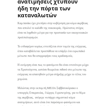
ανατιμήσεις χτυπούν
ήδη την πόρτα των
καταναλωτών
Καμπανάκι έχει χτυπήσει στην κυβέρνηση για κύμα ακρίβειας
που απειλεί το καλάθι της νοικοκυράς. Πρώτιστος στόχος
είναι να ληφθούν μέτρα για την προστασία των οικογενειακών
προϋπολογισμών.
Το ενδιαφέρον κυρίως εντοπίζεται στον τομέα της ενέργειας,
όπου καταβάλλεται προσπάθεια να υπάρξει ένα ευρωπαϊκό
μέτωπο που θα απορροφήσει τους κραδασμούς.
Η εκτίμηση είναι πως το φαινόμενο θα είναι εντονότερο μέχρι
τα Χριστούγεννα, ωστόσο θεωρείται πιθανό στο μέτωπο της
ενέργειας να απαιτηθούν μέτρα στήριξης μέχρι το τέλος του
χειμώνα.
Μιλώντας στην εκπομπή MEGA Σαββατοκύριακο ο
υπουργός Επικρατείας, Γιώργος Γεραπετρίτης, για το θέμα
της ακρίβειας, ανέφερε «υπάρχει σημαντικό κύμα
ανατιμήσεων, αυτό είναι ένα παγκόσμιο φαινόμενο και