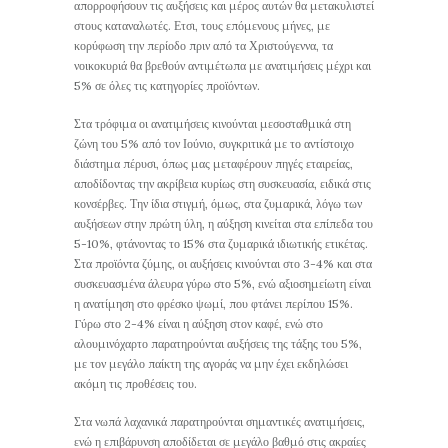
απορροφήσουν τις αυξήσεις και μέρος αυτών θα μετακυλιστεί
στους καταναλωτές. Ετσι, τους επόμενους μήνες, με
κορύφωση την περίοδο πριν από τα Χριστούγεννα, τα
νοικοκυριά θα βρεθούν αντιμέτωπα με ανατιμήσεις μέχρι και
5% σε όλες τις κατηγορίες προϊόντων.
Στα τρόφιμα οι ανατιμήσεις κινούνται μεσοσταθμικά στη
ζώνη του 5% από τον Ιούνιο, συγκριτικά με το αντίστοιχο
διάστημα πέρυσι, όπως μας μεταφέρουν πηγές εταιρείας,
αποδίδοντας την ακρίβεια κυρίως στη συσκευασία, ειδικά στις
κονσέρβες. Την ίδια στιγμή, όμως, στα ζυμαρικά, λόγω των
αυξήσεων στην πρώτη ύλη, η αύξηση κινείται στα επίπεδα του
5-10%, φτάνοντας το 15% στα ζυμαρικά ιδιωτικής ετικέτας.
Στα προϊόντα ζύμης, οι αυξήσεις κινούνται στο 3-4% και στα
συσκευασμένα άλευρα γύρω στο 5%, ενώ αξιοσημείωτη είναι
η ανατίμηση στο φρέσκο ψωμί, που φτάνει περίπου 15%.
Γύρω στο 2-4% είναι η αύξηση στον καφέ, ενώ στο
αλουμινόχαρτο παρατηρούνται αυξήσεις της τάξης του 5%,
με τον μεγάλο παίκτη της αγοράς να μην έχει εκδηλώσει
ακόμη τις προθέσεις του.
Στα νωπά λαχανικά παρατηρούνται σημαντικές ανατιμήσεις,
ενώ η επιβάρυνση αποδίδεται σε μεγάλο βαθμό στις ακραίες