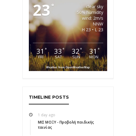
23
°
clear sky
50% humidity
wind: 2m/s
NNW
H 23 • L 23
31
33
32
31
°
°
°
°
FRI
SAT
SUN
MON
Weather from OpenWeatherMap
TIMELINE POSTS
1 day ago
ΜΙΣ ΜΟΞΥ - Προβολή παιδικής
ταινίας