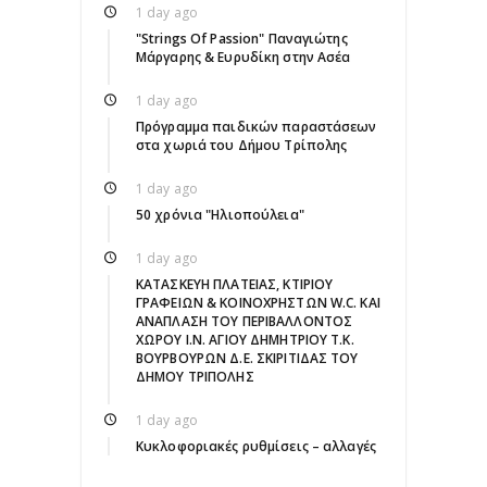
1 day ago
"Strings Of Passion" Παναγιώτης
Μάργαρης & Ευρυδίκη στην Ασέα
1 day ago
Πρόγραμμα παιδικών παραστάσεων
στα χωριά του Δήμου Τρίπολης
1 day ago
50 χρόνια "Ηλιοπούλεια"
1 day ago
ΚΑΤΑΣΚΕΥΗ ΠΛΑΤΕΙΑΣ, ΚΤΙΡΙΟΥ
ΓΡΑΦΕΙΩΝ & ΚΟΙΝΟΧΡΗΣΤΩΝ W.C. ΚΑΙ
ΑΝΑΠΛΑΣΗ ΤΟΥ ΠΕΡΙΒΑΛΛΟΝΤΟΣ
ΧΩΡΟΥ Ι.Ν. ΑΓΙΟΥ ΔΗΜΗΤΡΙΟΥ Τ.Κ.
ΒΟΥΡΒΟΥΡΩΝ Δ.Ε. ΣΚΙΡΙΤΙΔΑΣ ΤΟΥ
ΔΗΜΟΥ ΤΡΙΠΟΛΗΣ
1 day ago
Κυκλοφοριακές ρυθμίσεις – αλλαγές