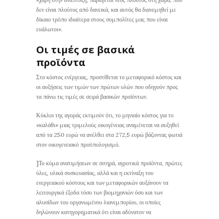
δεν είναι πλούτος από δανεικά, και αυτός θα διανεμηθεί με
δίκαιο τρόπο ιδιαίτερα στους συμπολίτες μας που είναι
ευάλωτοι».
Οι τιμές σε βασικά
προϊόντα
Στο κόστος ενέργειας, προστίθεται το μεταφορικό κόστος και
οι αυξήσεις των τιμών των πρώτων υλών που οδηγούν προς
τα πάνω τις τιμές σε σειρά βασικών προϊόντων.
Κύκλοι της αγοράς εκτιμούν ότι, το μηνιαίο κόστος για το
«καλάθι» μιας τριμελούς οικογένειας αναμένεται να αυξηθεί
από τα 250 ευρώ να ανέλθει στα 272,5 ευρώ βάζοντας φωτιά
στον οικογενειακό προϋπολογισμό.
]Το κύμα ανατιμήσεων σε σιτηρά, αγροτικά προϊόντα, πρώτες
ύλες, υλικά συσκευασίας, αλλά και η εκτίναξη του
ενεργειακού κόστους και των μεταφορικών αυξάνουν τα
λειτουργικά έξοδα τόσο των βιομηχανιών όσο και των
αλυσίδων του οργανωμένου λιανεμπορίου, οι οποίες
δηλώνουν κατηγορηματικά ότι είναι αδύνατον να