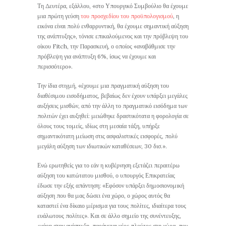
Τη Δευτέρα, εξάλλου, «στο Υπουργικό Συμβούλιο θα έχουμε
μια πρώτη γεύση
του προσχεδίου του προϋπολογισμού
, η
εικόνα είναι πολύ ενθαρρυντική, θα έχουμε σημαντική αύξηση
της ανάπτυξης», τόνισε επικαλούμενος και την πρόβλεψη του
οίκου Fitch, την Παρασκευή, ο οποίος «αναβάθμισε την
πρόβλεψη για ανάπτυξη 6%, ίσως να έχουμε και
περισσότερο».
Την ίδια στιγμή, «έχουμε μια πραγματική αύξηση του
διαθέσιμου εισοδήματος, βεβαίως δεν έχουν υπάρξει μεγάλες
αυξήσεις μισθών, από την άλλη το πραγματικό εισόδημα των
πολιτών έχει αυξηθεί: μειώθηκε δραστικότατα η φορολογία σε
όλους τους τομείς, ιδίως στη μεσαία τάξη, υπήρξε
σημαντικότατη μείωση στις ασφαλιστικές εισφορές, πολύ
μεγάλη αύξηση των ιδιωτικών καταθέσεων, 30 δισ.».
Ενώ ερωτηθείς για το εάν η κυβέρνηση εξετάζει περαιτέρω
αύξηση του κατώτατου μισθού, ο υπουργός Επικρατείας
έδωσε την εξής απάντηση: «Εφόσον υπάρξει δημοσιονομική
αύξηση που θα μας δώσει ένα χώρο, ο χώρος αυτός θα
καταστεί ένα δίκαιο μέρισμα για τους πολίτες, ιδιαίτερα τους
ευάλωτους πολίτες». Και σε άλλο σημείο της συνέντευξης,
«χάρη στην ανάπτυξη, παράγεται νέος πλούτος στη χώρα, που