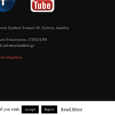
υνση: Ερυθρού Σταυρού 19, Τρίπολη, Αρκαδία,
ωνο Επικοινωνίας: 2710224789
l: info@arkadikitv.gr
ική Απορρήτου
if you wish.
Read More
Accept
Reject