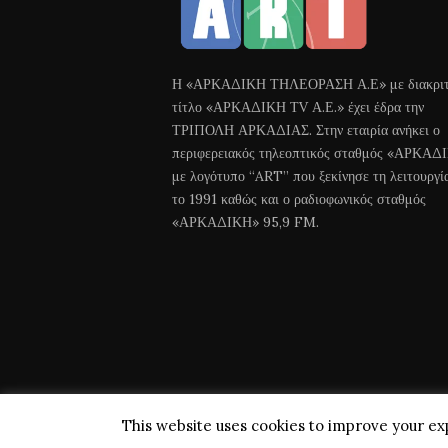
Η «ΑΡΚΑΔΙΚΗ ΤΗΛΕΟΡΑΣΗ Α.Ε» με διακριτ
τίτλο «ΑΡΚΑΔΙΚΗ ΤV Α.Ε.» έχει έδρα την
ΤΡΙΠΟΛΗ ΑΡΚΑΔΙΑΣ. Στην εταιρία ανήκει ο
περιφερειακός τηλεοπτικός σταθμός «ΑΡΚΑΔ
με λογότυπο “ART” που ξεκίνησε τη λειτουργί
το 1991 καθώς και ο ραδιοφωνικός σταθμός
«ΑΡΚΑΔΙΚΗ» 95,9 FM.
This website uses cookies to improve your exp
Arkadiki TV © 2018 All Rights Reserved