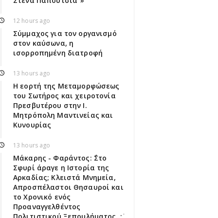
Στενά Παπούτσια"»
12 hours ago
Σύμμαχος για τον οργανισμό
στον καύσωνα, η
ισορροπημένη διατροφή
13 hours ago
Η εορτή της Μεταμορφώσεως
του Σωτήρος και χειροτονία
Πρεσβυτέρου στην Ι.
Μητρόπολη Μαντινείας και
Κυνουρίας
13 hours ago
Μάκαρης - Φαράντος: ΄΄Στο
Σφυρί άραγε η Ιστορία της
Αρκαδίας; Κλειστά Μνημεία,
Απροσπέλαστοι Θησαυροί και
το Χρονικό ενός
Προαναγγελθέντος
Πολιτιστικού Ξεπουλήματος..;΄΄