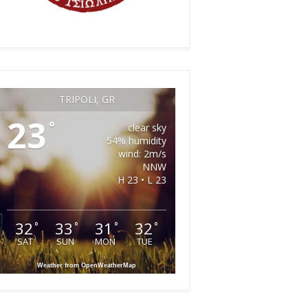
TRIPOLI, GR
23
°
clear sky
54% humidity
wind: 2m/s
NNW
H 23 • L 23
32
33
31
32
°
°
°
°
SAT
SUN
MON
TUE
Weather from OpenWeatherMap