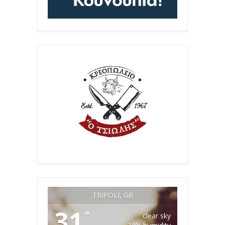
TRIPOLI, GR
31
°
clear sky