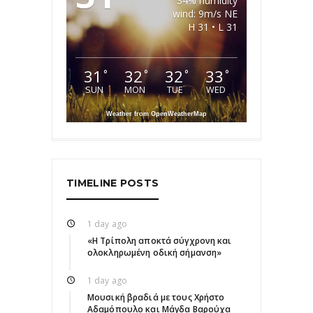
34% humidity
wind: 9m/s NE
H 31 • L 31
31
32
32
33
°
°
°
°
SUN
MON
TUE
WED
Weather from OpenWeatherMap
TIMELINE POSTS
1 day ago
«Η Τρίπολη αποκτά σύγχρονη και
ολοκληρωμένη οδική σήμανση»
1 day ago
Μουσική βραδιά με τους Χρήστο
Αδαμόπουλο και Μάγδα Βαρούχα