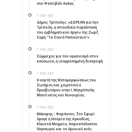
στο Φεστιβάλ Ασέας
1 day ago
Δήμος Τρίπολης: «ΔΩΡΕΑΝ για την
Τρίπολη, η σπουδαία παράσταση
του εμβληματικού έργου της Ζωρζ
Σαρή "Τα Στενά Παπούτσια"»
1 day ago
Σύμμαχος για τον οργανισμό στον
καύσωνα, η ισορροπημένη διατροφή
1 day ago
Η εορτή της Μεταμορφώσεως του
Σωτήρος και χειροτονία
Πρεσβυτέρου στην Ι. Μητρόπολη
Μαντινείας και Κυνουρίας
1 day ago
Μάκαρης - Φαράντος: ΄΄Στο Σφυρί
άραγε η Ιστορία της Αρκαδίας;
Κλειστά Μνημεία, Απροσπέλαστοι
Θησαυροί και το Χρονικό ενός