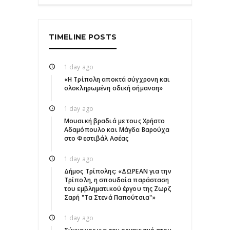
TIMELINE POSTS
1 day ago
«Η Τρίπολη αποκτά σύγχρονη και
ολοκληρωμένη οδική σήμανση»
1 day ago
Μουσική βραδιά με τους Χρήστο
Αδαμόπουλο και Μάγδα Βαρούχα
στο Φεστιβάλ Ασέας
1 day ago
Δήμος Τρίπολης: «ΔΩΡΕΑΝ για την
Τρίπολη, η σπουδαία παράσταση
του εμβληματικού έργου της Ζωρζ
Σαρή "Τα Στενά Παπούτσια"»
1 day ago