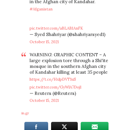
in the Afghan city of Kandahar.
#Afganistan
pic.twitter.com/aBLAB1AnFK
— Syed Shahriyar (@shahriyarsyed1)
October 15, 2021
WARNING: GRAPHIC CONTENT – A
large explosion tore through a Shi'ite
mosque in the southern Afghan city
of Kandahar killing at least 35 people
https://t.co/HxlpDVT1uS
pic.twitter.com/GyWlA7Doj1
— Reuters (@Reuters)
October 15, 2021
in.gr