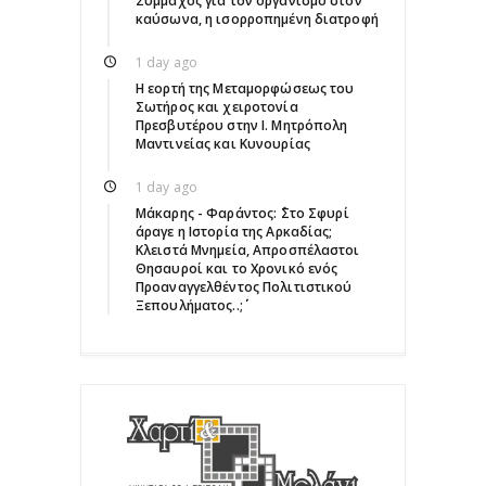
Σύμμαχος για τον οργανισμό στον
καύσωνα, η ισορροπημένη διατροφή
1 day ago
Η εορτή της Μεταμορφώσεως του
Σωτήρος και χειροτονία
Πρεσβυτέρου στην Ι. Μητρόπολη
Μαντινείας και Κυνουρίας
1 day ago
Μάκαρης - Φαράντος: ΄΄Στο Σφυρί
άραγε η Ιστορία της Αρκαδίας;
Κλειστά Μνημεία, Απροσπέλαστοι
Θησαυροί και το Χρονικό ενός
Προαναγγελθέντος Πολιτιστικού
Ξεπουλήματος..;΄΄