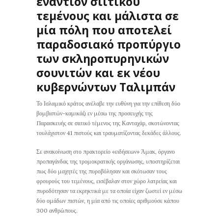
εναντίον σιίτικου
τεμένους και μάλιστα σε
μία πόλη που αποτελεί
παραδοσιακό προπύργιο
των σκληροπυρηνικών
σουνιτών και εκ νέου
κυβερνώντων Ταλιμπάν
Το Ισλαμικό κράτος ανέλαβε την ευθύνη για την επίθεση δύο
βομβιστών-καμικάζι εν μέσω της προσευχής της
Παρασκευής σε σιιτικό τέμενος της Κανταχάρ, σκοτώνοντας
τουλάχιστον 41 πιστούς και τραυματίζοντας δεκάδες άλλους.
Σε ανακοίνωση στο πρακτορείο «ειδήσεων» Άμακ, όργανο
προπαγάνδας της τρομοκρατικής οργάνωσης, υποστηρίζεται
πως δύο μαχητές της πυροβόλησαν και σκότωσαν τους
φρουρούς του τεμένους, εισέβαλαν στον χώρο λατρείας και
πυροδότησαν τα εκρηκτικά με τα οποία είχαν ζωστεί εν μέσω
δύο ομάδων πιστών, η μία από τις οποίες αριθμούσε κάπου
300 ανθρώπους.