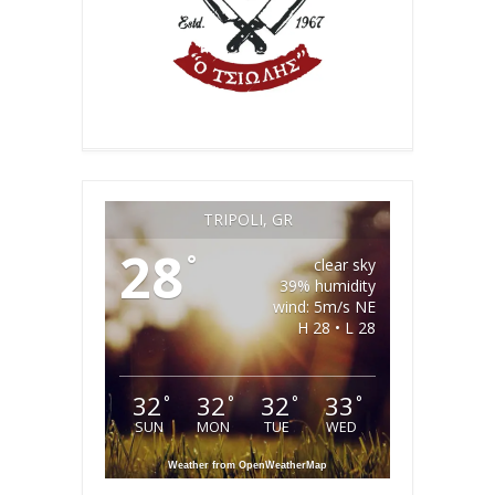
TRIPOLI, GR
28
°
clear sky
39% humidity
wind: 5m/s NE
H 28 • L 28
32
32
32
33
°
°
°
°
SUN
MON
TUE
WED
Weather from OpenWeatherMap