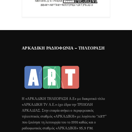
ΑΡΚΑΔΙΚΉ ΡΑΔΙΟΦΩΝΊΑ – ΤΗΛΕΌΡΑΣΗ
Η «ΑΡΚΑΔΙΚΗ ΤΗΛΕΟΡΑΣΗ Α.Ε» με διακριτικό τίτλο
«ΑΡΚΑΔΙΚΗ ΤV Α.Ε.» έχει έδρα την ΤΡΙΠΟΛΗ
ΑΡΚΑΔΙΑΣ. Στην εταιρία ανήκει ο περιφερειακός
τηλεοπτικός σταθμός «ΑΡΚΑΔΙΚΗ» με λογότυπο “ART”
που ξεκίνησε τη λειτουργία του το 1991 καθώς και ο
ραδιοφωνικός σταθμός «ΑΡΚΑΔΙΚΗ» 95,9 FM.