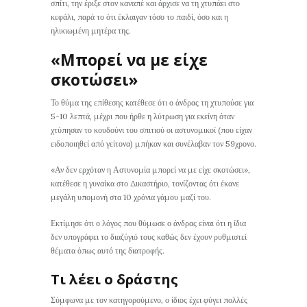
σπίτι, την έριξε στον καναπέ και άρχισε να τη χτυπάει στο
κεφάλι, παρά το ότι έκλαιγαν τόσο το παιδί, όσο και η
ηλικιωμένη μητέρα της.
«Μπορεί να με είχε
σκοτώσει»
Το θύμα της επίθεσης κατέθεσε ότι ο άνδρας τη χτυπούσε για
5-10 λεπτά, μέχρι που ήρθε η λύτρωση για εκείνη όταν
χτύπησαν το κουδούνι του σπιτιού οι αστυνομικοί (που είχαν
ειδοποιηθεί από γείτονα) μπήκαν και συνέλαβαν τον 59χρονο.
«Αν δεν ερχόταν η Αστυνομία μπορεί να με είχε σκοτώσει»,
κατέθεσε η γυναίκα στο Δικαστήριο, τονίζοντας ότι έκανε
μεγάλη υπομονή στα 10 χρόνια γάμου μαζί του.
Εκτίμησε ότι ο λόγος που θύμωσε ο άνδρας είναι ότι η ίδια
δεν υπογράφει το διαζύγιό τους καθώς δεν έχουν ρυθμιστεί
θέματα όπως αυτό της διατροφής.
Τι λέει ο δράστης
Σύμφωνα με τον κατηγορούμενο, ο ίδιος έχει φύγει πολλές