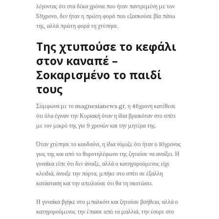
λέγοντας ότι στα δέκα χρόνια που ήταν παντρεμένη με τον
59χρονο, δεν ήταν η πρώτη φορά που εξασκούσε βία πάνω
της, αλλά πρώτη φορά τη χτύπησε.
Της χτυπούσε το κεφάλι
στον καναπέ –
Σοκαρισμένο το παιδί
τους
Σύμφωνα με το magnesianews.gr, η 46χρονη κατέθεσε
ότι όλα έγιναν την Κυριακή όταν η ίδια βρισκόταν στο σπίτι
με τον μικρό της γιο 9 χρονών και την μητέρα της.
Όταν χτύπησε το κουδούνι, η ίδια νόμιζε ότι ήταν ο 10χρονος
γιος της και από το θυροτηλέφωνο της ζητούσε να ανοίξει. Η
γυναίκα είπε ότι δεν άνοιξε, αλλά ο κατηγορούμενος είχε
κλειδιά, άνοιξε την πόρτα, μπήκε στο σπίτι σε έξαλλη
κατάσταση και την απειλούσε ότι θα τη σκοτώσει.
Η γυναίκα βγήκε στο μπαλκόνι και ζητούσε βοήθεια, αλλά ο
κατηγορούμενος την έπιασε από τα μαλλιά, την έσυρε στο