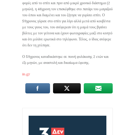
φορές από το σπίτι και πριν από μικρό χρονικό διάστημα (2
μηνών), η 46χρονη τον επισκέφθηκε στο πατάρι του μαγαζιού
του όπου και διαμένει και του ζήτησε να γυρίσει σπίτι. Ο
59χρονος γύρισε στο σπίτι για λίγο αλλά μετά από κουβέντα
με τους γιους του, του ανέφερεαν ότι η μαμά τους βγαίνει
βόλτες με τον γείτονα και έχουν φωτογραφίες μαζί στο κινητό
και ότι μιλάνε ερωτικά στο τηλέφωνο. Τέλος, ο ίδιος ανέφερε
ότι δεν τη χτύπησε.
Ο 59χρονος καταδικάστηκε σε ποινή φυλάκισης 2 ετών και
έξι μηνών, με αναστολή και δικαίωμα έφεσης.
in.gr