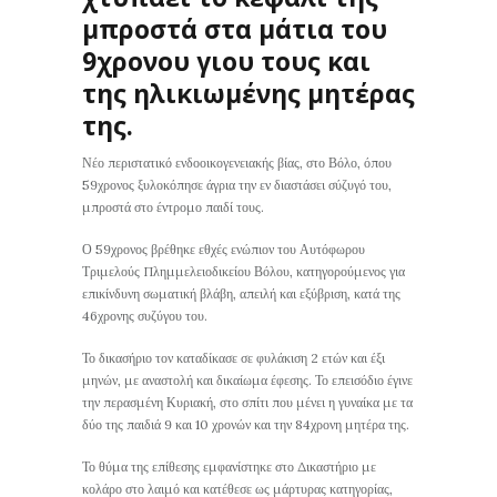
μπροστά στα μάτια του
9χρονου γιου τους και
της ηλικιωμένης μητέρας
της.
Νέο περιστατικό ενδοοικογενειακής βίας, στο Βόλο, όπου
59χρονος ξυλοκόπησε άγρια την εν διαστάσει σύζυγό του,
μπροστά στο έντρομο παιδί τους.
Ο 59χρονος βρέθηκε εθχές ενώπιον του Αυτόφωρου
Τριμελούς Πλημμελειοδικείου Βόλου, κατηγορούμενος για
επικίνδυνη σωματική βλάβη, απειλή και εξύβριση, κατά της
46χρονης συζύγου του.
Το δικασήριο τον καταδίκασε σε φυλάκιση 2 ετών και έξι
μηνών, με αναστολή και δικαίωμα έφεσης. Το επεισόδιο έγινε
την περασμένη Κυριακή, στο σπίτι που μένει η γυναίκα με τα
δύο της παιδιά 9 και 10 χρονών και την 84χρονη μητέρα της.
Το θύμα της επίθεσης εμφανίστηκε στο Δικαστήριο με
κολάρο στο λαιμό και κατέθεσε ως μάρτυρας κατηγορίας,