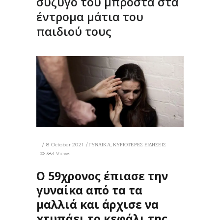
σύζυγό του μπροστά στα
έντρομα μάτια του
παιδιού τους
8 October 2021
ΓΥΝΑΙΚΑ
,
ΚΥΡΙΟΤΕΡΕΣ ΕΙΔΗΣΕΙΣ
383 Views
Ο 59χρονος έπιασε την
γυναίκα από τα τα
μαλλιά και άρχισε να
χτυπάει το κεφάλι της