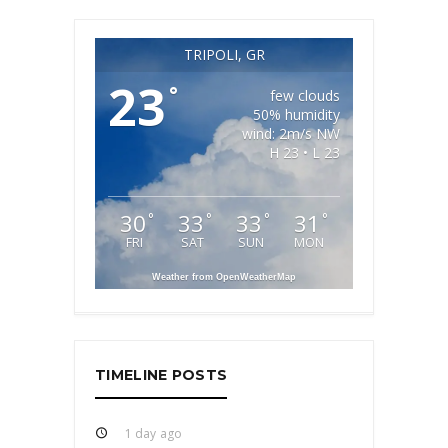
TRIPOLI, GR
23
°
few clouds
50% humidity
wind: 2m/s NW
H 23 • L 23
30
33
33
31
°
°
°
°
FRI
SAT
SUN
MON
Weather from OpenWeatherMap
TIMELINE POSTS
1 day ago