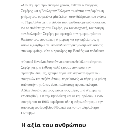
«Σαν σήμερα, πριν πενήντα χρόνια, πέθαινε ο Γεώργιος
Σεφέρης και η Βουλή των Ελλήνων, τιμώντας την βαρύτιμη
μνήμη του, οργανώνει μία έκθεση στον διάδρομο που ενώνει
το Περιστύλιο με την είσοδο του πρωθυπουργικού γραφείου,
για το πολύπτυχο του Σεφέρη, για τον στοχαστή, τον ποιητή,
τον διπλωμάτη Σεφέρη, με αφετηρία την ημερομηνία του
θανάτου του, που είναι η σημερινή και την κηδεία του, η
οποία εξελίχθηκε σε μια αντιδικτατορική εκδήλωση από τις
πιο κορυφαίες», είπε ο πρόεδρος της Βουλής και πρόσθεσε:
«Φυσικά δεν είναι δυνατόν να αποτυπωθεί όλο το έργο του
Σεφέρη σε μία έκθεση, αλλά έχουμε πυκνώσει την
πρωτοβουλία μας, έχουμε παράθεση σαράντα έργων του,
ποιητικών και πεζών, όπου μπορεί κανείς να πάρει μια γεύση
από αυτήν την, όπως είπα, πολύπτυχη προσωπικότητα.
Αξίζει, λοιπόν, για τους επόμενους μήνες από σήμερα να
επισκεφθούμε αυτήν την έκθεση και να καμαρώσουμε έναν
ποιητή που το 1963 καμάρωσε όλη η ανθρωπότητα με την
απονομή του Βραβείου Νόμπελ εκείνο τον αλησμόνητο
Οκτώβριο.
Η αξία του ανθρώπου