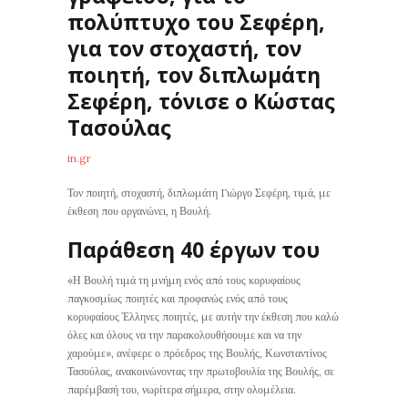
πολύπτυχο του Σεφέρη,
για τον στοχαστή, τον
ποιητή, τον διπλωμάτη
Σεφέρη, τόνισε ο Κώστας
Τασούλας
in.gr
Τον ποιητή, στοχαστή, διπλωμάτη Γιώργο Σεφέρη, τιμά, με
έκθεση που οργανώνει, η Βουλή.
Παράθεση 40 έργων του
«Η Βουλή τιμά τη μνήμη ενός από τους κορυφαίους
παγκοσμίως ποιητές και προφανώς ενός από τους
κορυφαίους Έλληνες ποιητές, με αυτήν την έκθεση που καλώ
όλες και όλους να την παρακολουθήσουμε και να την
χαρούμε», ανέφερε ο πρόεδρος της Βουλής, Κωνσταντίνος
Τασούλας, ανακοινώνοντας την πρωτοβουλία της Βουλής, σε
παρέμβασή του, νωρίτερα σήμερα, στην ολομέλεια.