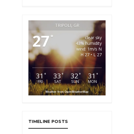
TRIPOLI, GR
27
°
clear sky
43% humidity
wind: 1m/s N
H 27 • L 27
31
33
32
31
°
°
°
°
FRI
SAT
SUN
MON
Weather from OpenWeatherMap
TIMELINE POSTS