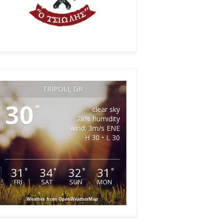
TRIPOLI, GR
30
°
clear sky
28% humidity
wind: 3m/s ENE
H 30 • L 30
31
34
32
31
°
°
°
°
FRI
SAT
SUN
MON
Weather from OpenWeatherMap