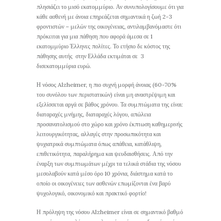
πλησιάζει το μισό εκατομμύριο. Αν συνυπολογίσουμε ότι για
κάθε ασθενή με άνοια επηρεάζεται σημαντικά η ζωή 2-3
φροντιστών – μελών της οικογένειας, αντιλαμβανόμαστε ότι
πρόκειται για μια πάθηση που αφορά άμεσα σε 1
εκατομμύριο Έλληνες πολίτες. Το ετήσιο δε κόστος της
πάθησης αυτής στην Ελλάδα εκτιμάται σε 3
δισεκατομμύρια ευρώ.
Η νόσος Alzheimer, η πιο συχνή μορφή άνοιας (60-70%
του συνόλου των περιστατικών) είναι μη αναστρέψιμη και
εξελίσσεται αργά σε βάθος χρόνου. Τα συμπτώματα της είναι:
διαταραχές μνήμης, διαταραχές λόγου, απώλεια
προσανατολισμού στο χώρο και χρόνο έκπτωση καθημερινής
λειτουργικότητας, αλλαγές στην προσωπικότητα και
ψυχιατρικά συμπτώματα όπως απάθεια, κατάθλιψη,
επιθετικότητα, παραλήρημα και ψευδαισθήσεις. Από την
έναρξη των συμπτωμάτων μέχρι τα τελικά στάδια της νόσου
μεσολαβούν κατά μέσο όρο 10 χρόνια, διάστημα κατά το
οποίο οι οικογένειες των ασθενών επωμίζονται ένα βαρύ
ψυχολογικό, οικονομικό και πρακτικό φορτίο!
Η πρόληψη της νόσου Alzheimer είναι σε σημαντικό βαθμό