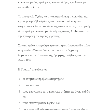
και οι υπηρεσίες πρόληψης και υποστήριξης ασθενών με
άνοια Alzheimer.
Το υπουργείο Υγείας για την αντιμετώπιση της πανδημίας,
έχει συμπεριλάβει δράσεις για την αντιμετώπιση των
ψυχοκοινωνικών επιπτώσεων της στους πολίτες, με έμφαση
στην πρόληψη και αντιμετώπιση της άνοιας Alzheimer και
την προαγωγή της υγιούς γήρανσης.
Συγκεκριμένα, ενισχύθηκε η αποκεντρωμένη φροντίδα μέσω
υπηρεσιών εξ’ αποστάσεως συμβουλευτικής με τη
δημιουργία της Τηλεφωνικής Γραμμής Βοήθειας για την
Άνοια 1102.
Η Γραμμή απευθύνεται:
σε άτομα με προβλήματα μνήμης,
το ευρύ κοινό,
τους φροντιστές και οικογένειες ατόμων με άνοια καθώς
και
τους επαγγελματίας υγείας, και
παρέχει συμβουλευτική-ψυχοκοινωνική υποστήριξη και