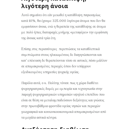
λιγότερη άνοια
Αυτό σημαίνει ότι εάν μειωθεί η κατάθλιψη παγκοσμίως
κατά 10%, θα έχουμε 325.000 λιγότερα άτομα που δεν θα
εμφανίσουν άνοια, ενώ η θεραπεία της κατάθλιψης σε άτομα
με πολύ ήπιες διαταραχές μνήμης «μεταφέρει» την εμφάνιση
της άνοιας κατά τρία έτη.
Επίσης στις περισσότερες περιπτώσεις τα καταθλιπτικά
συμπτώματα στους ηλικιωμένους δε διαγιγνώσκονται και
κατ’ επέκταση δε θεραπεύονται τόσο σε αστικές πόσο μάλλον
σε απομακρυσμένες περιοχές όπου δεν υπάρχουν
εξειδικευμένες υπηρεσίες ψυχικής υγείας.
Παρόλα αυτά, ο κ. Πολίτης τόνισε πως η χώρα διαθέτει
ψυχογηριατρικές δομές με εμπειρία και τεχνογνωσία στην
παροχή ψυχογηριατρικών υπηρεσιών υψηλού επιπέδου που
είναι σε θέση να μεταλαμπαδεύσουν δεξιότητες και γνώσεις
στην πρωτοβάθμια φροντίδα υγείας νησιών και περιοχών
γεωγραφικά και κοινωνικοοικονομικά απομακρυσμένων από
τα μεγάλα αστικά κέντρα.