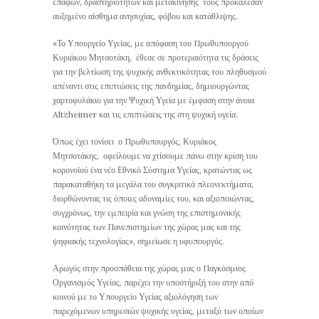
επαφών, δραστηριοτήτων και μετακίνησης τους προκάλεσαν
αυξημένο αίσθημα ανησυχίας, φόβου και κατάθλιψης.
«Το Υπουργείο Υγείας, με απόφαση του Πρωθυπουργού
Κυριάκου Μητσοτάκη, έθεσε σε προτεραιότητα τις δράσεις
για την βελτίωση της ψυχικής ανθεκτικότητας του πληθυσμού
απέναντι στις επιπτώσεις της πανδημίας, δημιουργώντας
χαρτοφυλάκιο για την Ψυχική Υγεία με έμφαση στην άνοια
Altzheimer και τις επιπτώσεις της στη ψυχική υγεία.
Όπως έχει τονίσει ο Πρωθυπουργός, Κυριάκος
Μητσοτάκης, οφείλουμε να χτίσουμε πάνω στην κρίση του
κορονοϊού ένα νέο Εθνικό Σύστημα Υγείας, κρατώντας ως
παρακαταθήκη τα μεγάλα του συγκριτικά πλεονεκτήματα,
διορθώνοντας τις όποιες αδυναμίες του, και αξιοποιώντας,
συγχρόνως, την εμπειρία και γνώση της επιστημονικής
κοινότητας των Πανεπιστημίων της χώρας μας και της
ψηφιακής τεχνολογίας», σημείωσε η υφυπουργός.
Αρωγός στην προσπάθεια της χώρας μας ο Παγκόσμιος
Οργανισμός Υγείας, παρέχει την υποστήριξή του στην από
κοινού με το Υπουργείο Υγείας αξιολόγηση των
παρεχόμενων υπηρεσιών ψυχικής υγείας, μεταξύ των οποίων