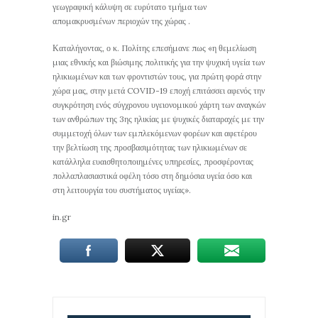
γεωγραφική κάλυψη σε ευρύτατο τμήμα των
απομακρυσμένων περιοχών της χώρας .
Καταλήγοντας, ο κ. Πολίτης επεσήμανε πως «η θεμελίωση
μιας εθνικής και βιώσιμης πολιτικής για την ψυχική υγεία των
ηλικιωμένων και των φροντιστών τους, για πρώτη φορά στην
χώρα μας, στην μετά COVID-19 εποχή επιτάσσει αφενός την
συγκρότηση ενός σύγχρονου υγειονομικού χάρτη των αναγκών
των ανθρώπων της 3ης ηλικίας με ψυχικές διαταραχές με την
συμμετοχή όλων των εμπλεκόμενων φορέων και αφετέρου
την βελτίωση της προσβασιμότητας των ηλικιωμένων σε
κατάλληλα ευαισθητοποιημένες υπηρεσίες, προσφέροντας
πολλαπλασιαστικά οφέλη τόσο στη δημόσια υγεία όσο και
στη λειτουργία του συστήματος υγείας».
in.gr