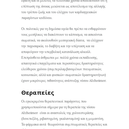
εφικτή και οι μελέτες τα τελευταία χρόνια αποδεικνύουν ότι η
επίπτωση της άνοιας μειώνεται ως αποτέλεσμα της αλλαγής
του τρόπου ζωής και του ελέγχου των καρδιαγγειακών
παραγόντων κινδύνου.
Οι πολιτικές για τη δημόσια υγεία θα πρέπει να ενθαρρύνουν
τους μεσήλικες να διακόπτουν το κάπνισμα, να ασκούνται
σωματικά, να ακολουθούν μεσογειακή δίαιτα, να ελέγχουν
την παχυσαρκία, το διαβήτη και την υπέρταση και να
αποφεύγουν την υπερβολική κατανάλωση αλκοόλ.
Επιπρόσθετα άνθρωποι με πολλά χρόνια εκπαίδευσης,
απαιτητικά επαγγέλματα και περισσότερες δραστηριότητες
ελεύθερου χρόνου (συμπεριλαμβανομένων πνευματικών,
κοινωνικών, αλλά και φυσικών-σωματικών δραστηριοτήτων)
έχουν μικρότερες πιθανότητες ανάπτυξης νόσου Alzheimer.
Θεραπείες
Οι εγκεκριμένοι θεραπευτικοί παράγοντες που
χρησιμοποιούνται σήμερα για τη θεραπεία της νόσου
Alzheimer είναι οι αναστολείς της χολινεστεράσης
(δονεπεζίλη, ριβαστιγμίνη, γκαλανταμίνη) και η μεμαντίνη.
Τα φάρμακα αυτά θεωρούνται συμπτωματικές θεραπείες και