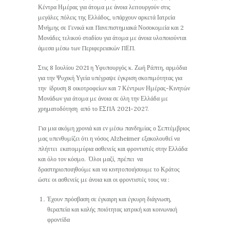
Κέντρα Ημέρας για άτομα με άνοια λειτουργούν στις
μεγάλες πόλεις της Ελλάδος, υπάρχουν αρκετά Ιατρεία
Μνήμης σε Γενικά και Πανεπιστημιακά Νοσοκομεία και 2
Μονάδες τελικού σταδίου για άτομα με άνοια υλοποιούνται
άμεσα μέσω των Περιφερειακών ΠΕΠ.
Στις 8 Ιουλίου 2021 η Υφυπουργός κ. Ζωή Ράπτη, αρμόδια
για την Ψυχική Υγεία υπέγραψε έγκριση σκοπιμότητας για
την ίδρυση 8 οικοτροφείων και 7 Κέντρων Ημέρας-Κινητών
Μονάδων για άτομα με άνοια σε όλη την Ελλάδα με
χρηματοδότηση από το ΕΣΠΑ 2021-2027.
Για μια ακόμη χρονιά και εν μέσω πανδημίας ο Σεπτέμβριος
μας υπενθυμίζει ότι η νόσος Alzheimer εξακολουθεί να
πλήττει εκατομμύρια ασθενείς και φροντιστές στην Ελλάδα
και όλο τον κόσμο. Όλοι μαζί, πρέπει να
δραστηριοποιηθούμε και να κινητοποιήσουμε το Κράτος
ώστε οι ασθενείς με άνοια και οι φροντιστές τους να :
Έχουν πρόσβαση σε έγκαιρη και έγκυρη διάγνωση,
θεραπεία και καλής ποιότητας ιατρική και κοινωνική
φροντίδα