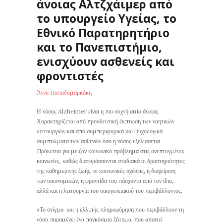
άνοιας Αλτζχάιμερ από
το υπουργείο Υγείας, το
Εθνικό Παρατηρητήριο
και το Πανεπιστήμιο,
ενισχύουν ασθενείς και
φροντιστές
Άννα Παπαδομαρκάκη
Η νόσος Alzheimer είναι η πιο συχνή αιτία άνοιας.
Χαρακτηρίζεται από προοδευτική έκπτωση των νοητικών
λειτουργιών και από συμπεριφορικά και ψυχολογικά
συμπτώματα των ασθενών όσο η νόσος εξελίσσεται.
Πρόκειται για μείζον κοινωνικό πρόβλημα στις ανεπτυγμένες
κοινωνίες, καθώς διαταράσσονται σταδιακά οι δραστηριότητες
της καθημερινής ζωής, οι κοινωνικές σχέσεις, η διαχείριση
των οικονομικών, η φροντίδα του πάσχοντα από τον ίδιο,
αλλά και η λειτουργία του οικογενειακού του περιβάλλοντος.
«Το στίγμα και η ελλιπής πληροφόρηση που περιβάλλουν τη
νόσο παραμένει ένα παγκόσμιο ζήτημα, που απαιτεί