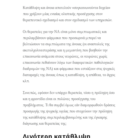
Κατάθλιψη και άνοια αποτελούν «συγκοινωνούντα δοχεία»
που χρήζουν μίας ενιαίας ολιστικής προσέγγισης στον
θεραπευτικό σχεδιασμό και στον σχεδιασμό των υπηρεσιών.
Οι θεραπείες για την ΝΑ είναι μόνο συμπτωματικές και
περιλαμβάνουν φάρμακα που προσωρινά μπορεί να
βελτιώσουν τα συμπτώματα της άνοιας (οι αναστολείς της
ακετυλχολινεστεράσης και η μεμαντίνη που βοηθούν την
επικοινωνία ανάμεσα στους νευρώνες, οι νευρώνες χωρίς
επικοινωνία πεθαίνουν λόγω των διαφορετικών παθολογικών
διαδρομών της ΝΑ) και φάρμακα που εστιάζουν στις ψυχικές
διαταραχές της άνοιας όπως η καταθλιψη, η απάθεια, το άγχος
κλπ.
Συνεπώς, εφόσον δεν υπάρχει θεραπεία, τόσο η πρόληψη όσο
και η φροντίδα είναι οι πυλώνες προσέγγισης του
προβλήματος. Τι θα συμβεί όμως εάν διαμορφωθούν δράσεις
προαγωγής της ψυχικής υγείας που στοχεύουν την πρόληψη
της κατάθλιψης συμπεριλαμβανομένης και της έγκαιρης
διάγνωσης και θεραπείας της;
Λιγότερη κατάθλιψη,