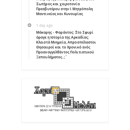
Σωτήρος και χειροτονία
Πρεσβυτέρου στην Ι. Μητρόπολη
Μαντινείας και Κυνουρίας
1 day ago
Μάκαρης - Φαράντος: ΄΄Στο Σφυρί
άραγε η Ιστορία της Αρκαδίας;
Κλειστά Μνημεία, Απροσπέλαστοι
Θησαυροί και το Χρονικό ενός
Προαναγγελθέντος Πολιτιστικού
Ξεπουλήματος..;΄΄