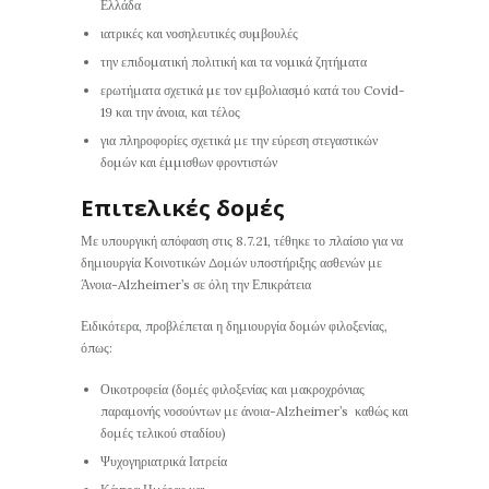
Ελλάδα
ιατρικές και νοσηλευτικές συµβουλές
την επιδοµατική πολιτική και τα νοµικά ζητήµατα
ερωτήματα σχετικά µε τον εµβολιασµό κατά του Covid-
19 και την άνοια, και τέλος
για πληροφορίες σχετικά με την εύρεση στεγαστικών
δοµών και έµµισθων φροντιστών
Επιτελικές δομές
Με υπουργική απόφαση στις 8.7.21, τέθηκε το πλαίσιο για να
δημιουργία Κοινοτικών Δομών υποστήριξης ασθενών με
Άνοια-Alzheimer’s σε όλη την Επικράτεια
Ειδικότερα, προβλέπεται η δημιουργία δομών φιλοξενίας,
όπως:
Οικοτροφεία (δομές φιλοξενίας και μακροχρόνιας
παραμονής νοσούντων με άνοια-Alzheimer’s καθώς και
δομές τελικού σταδίου)
Ψυχογηριατρικά Ιατρεία