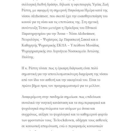
συλλογική διεθνή δράση», δήλωσε η υφυπουργός Υγείας Ζωή
Ράπτη, με αφορμή τη σημερινή Παγκόσμια Ημέρα κατά της
νόσου Alzheimer, που σκοπό έχει την ευαισθητοποίηση του
κοινού για τη νόσο και τις επιπτώσεις της. Στη σχετική
συνέντευξη Τύπου μετείχαν η Πρόεδρος του Εθνικού
Παρατηρητηρίου για την Άνοια – Νόσο Alzheimer,
Νευρολόγος – Ψυχίατρος Δρ Παρασκευή Σακκά και ο
Καθηγητής Ψυχιατρικής ΕΚΠΑ – Υπεύθυνο Μονάδας
Ψυχογηριατρικής στο Αιγινήτειο Νοσοκομείο Αντώνης
Πολίτης.
Η κ. Ράπτη τόνισε πως η έγκαιρη διάγνωση είναι πολύ
σημαντική για την αποτελεσματικότερη διαχείριση της νόσου
από τον ίδιο τον ασθενή και την οικογένειά του. Είναι το
πρώτο βήμα προς τον προγραμματισμό για το μέλλον.
Αναφερόμενη στην πανδημία σημείωσε πως επιδείνωσε
συνολικά την νοητική κατάσταση και τα συμπεριφορικά και
ψυχολογικά συμπτώματα των ατόμων με άνοια και
συγχρόνως, αύξησε το ψυχολογικό και το καθημερινό φορτίο
των φροντιστών τους. Το lockdown, οδήγησε τους ασθενείς
σε κοινωνική απομόνωση, ενώ ο περιορισμός κοινωνικών