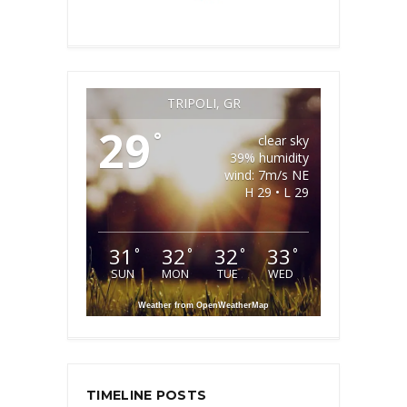
TRIPOLI, GR
29
°
clear sky
39% humidity
wind: 7m/s NE
H 29 • L 29
31
32
32
33
°
°
°
°
SUN
MON
TUE
WED
Weather from OpenWeatherMap
TIMELINE POSTS