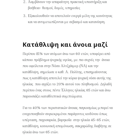
Λαμβάνουν την απαραίτητη πρακτική υποστήριξη και
βοήθεια- θεσμοί, δομές, υπηρεσίες
Εξακολουθούν να αποτελούν ενεργά μέλη της κοινότητας
και να αντιμετωπίζονται με σεβασμό και κατανόηση.
Κατάθλιψη και άνοια μαζί
Περίπου 15% των ατόμων άνω των 60 ετών, υποφέρει από
κάποιο πρόβλημα ψυχικής υγείας, με πιο συχνές την άνοια
που οφείλεται στην Νόσο Αλτζχάιμερ (ΝΑ) και την
κατάθλιψη, σημείωσε ο καθ. Α. Πολίτης, επισημαίνοντας
πως η κατάθλιψη αποτελεί την κύρια ψυχική νόσο αυτής της
ηλικίας που αγγίζει το 20% αυτού του πληθυσμού. Δηλαδή
περίπου ένας στους πέντε Έλληνες ηλικίας 65 ετών και άνω
παρουσιάζει καταθλιπτικά συμπτώματα.
Για το 40% των περιστατικών άνοιας παγκοσμίως μπορεί να
ενοχοποιηθούν συγκεκριμένοι παράγοντες κινδύνου όπως
υπέρταση, παχυσαρκία, βαρηκοΐα στην ηλικία 45-65 ετών,
κατάθλιψη, κοινωνική απομόνωση, σακχαρώδης διαβήτης σε
ηλικία άνω των 65 ετών.