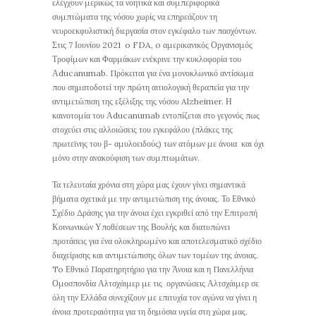
ελέγχουν μερικώς τα νοητικά και συμπεριφορικά
συμπτώματα της νόσου χωρίς να επηρεάζουν τη
νευροεκφυλιστική διεργασία στον εγκέφαλο των πασχόντων.
Στις 7 Ιουνίου 2021 o FDA, o αμερικανικός Οργανισμός
Τροφίμων και Φαρμάκων ενέκρινε την κυκλοφορία του
Αducanumab. Πρόκειται για ένα μονοκλωνικό αντίσωμα
που σηματοδοτεί την πρώτη αιτιολογική θεραπεία για την
αντιμετώπιση της εξέλιξης της νόσου Alzheimer. Η
καινοτομία του Αducanumab εντοπίζεται στο γεγονός πως
στοχεύει στις αλλοιώσεις του εγκεφάλου (πλάκες της
πρωτεϊνης του β- αμυλοειδούς) των ατόμων με άνοια και όχι
μόνο στην ανακούφιση των συμπτωμάτων.
Τα τελευταία χρόνια στη χώρα μας έχουν γίνει σημαντικά
βήματα σχετικά με την αντιμετώπιση της άνοιας. Το Εθνικό
Σχέδιο Δράσης για την άνοια έχει εγκριθεί από την Επιτροπή
Κοινωνικών Υποθέσεων της Βουλής και διατυπώνει
προτάσεις για ένα ολοκληρωμένο και αποτελεσματικό σχέδιο
διαχείρισης και αντιμετώπισης όλων των τομέων της άνοιας.
To Εθνικό Παρατηρητήριο για την Άνοια και η Πανελλήνια
Ομοσπονδία Αλτσχάιμερ με τις οργανώσεις Αλτσχάιμερ σε
όλη την Ελλάδα συνεχίζουν με επιτυχία τον αγώνα να γίνει η
άνοια προτεραιότητα για τη δημόσια υγεία στη χώρα μας.