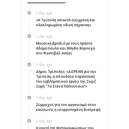
1 day ago
«Η Τρίπολη αποκτά σύγχρονη και
ολοκληρωμένη οδική σήμανση»
1 day ago
Μουσική βραδιά με τους Χρήστο
Αδαμόπουλο και Μάγδα Βαρούχα
στο Φεστιβάλ Ασέας
1 day ago
Δήμος Τρίπολης: «ΔΩΡΕΑΝ για την
Τρίπολη, η σπουδαία παράσταση
του εμβληματικού έργου της Ζωρζ
Σαρή "Τα Στενά Παπούτσια"»
1 day ago
Σύμμαχος για τον οργανισμό στον
καύσωνα, η ισορροπημένη διατροφή
1 day ago
Η εορτή της Μεταμορφώσεως του