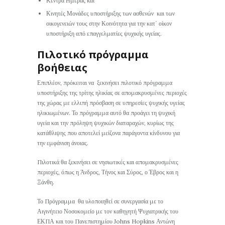
Κέντρα Ημέρας και
Κινητές Μονάδες υποστήριξης των ασθενών και των
οικογενειών τους στην Κοινότητα για την κατ΄ οίκον
υποστήριξη από επαγγελματίες ψυχικής υγείας.
Πιλοτικό πρόγραμμα
βοήθειας
Επιπλέον, πρόκειται να ξεκινήσει πιλοτικό πρόγραμμα
υποστήριξης της τρίτης ηλικίας σε απομακρυσμένες περιοχές
της χώρας με ελλιπή πρόσβαση σε υπηρεσίες ψυχικής υγείας
ηλικιωμένων. Το πρόγραμμα αυτό θα προάγει τη ψυχική
υγεία και την πρόληψη ψυχικών διαταραχών, κυρίως της
κατάθλιψης που αποτελεί μείζονα παράγοντα κίνδυνου για
την εμφάνιση άνοιας.
Πιλοτικά θα ξεκινήσει σε νησιωτικές και απομακρυσμένες
περιοχές, όπως η Άνδρος, Τήνος και Σύρος, ο Έβρος και η
Ξάνθη.
Το Πρόγραμμα θα υλοποιηθεί σε συνεργασία με το
Αιγινήτειο Νοσοκομείο με τον καθηγητή Ψυχιατρικής του
ΕΚΠΑ και του Πανεπιστημίου Johns Hopkins Αντώνη