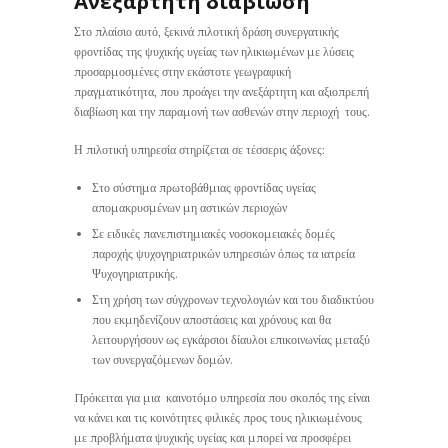
Ανεξάρτητη διαβίωση
Στο πλαίσιο αυτό, ξεκινά πιλοτική δράση συνεργατικής
φροντίδας της ψυχικής υγείας των ηλικιωμένων με λύσεις
προσαρμοσμένες στην εκάστοτε γεωγραφική
πραγματικότητα, που προάγει την ανεξάρτητη και αξιοπρεπή
διαβίωση και την παραμονή των ασθενών στην περιοχή τους.
Η πιλοτική υπηρεσία στηρίζεται σε τέσσερις άξονες:
Στο σύστημα πρωτοβάθμιας φροντίδας υγείας
απομακρυσμένων μη αστικών περιοχών
Σε ειδικές πανεπιστημιακές νοσοκομειακές δομές
παροχής ψυχογηριατρικών υπηρεσιών όπως τα ιατρεία
Ψυχογηριατρικής.
Στη χρήση των σύγχρονων τεχνολογιών και του διαδικτύου
που εκμηδενίζουν αποστάσεις και χρόνους και θα
λειτουργήσουν ως εγκάρσιοι δίαυλοι επικοινωνίας μεταξύ
των συνεργαζόμενων δομών.
Πρόκειται για μια καινοτόμο υπηρεσία που σκοπός της είναι
να κάνει και τις κοινότητες φιλικές προς τους ηλικιωμένους
με προβλήματα ψυχικής υγείας και μπορεί να προσφέρει