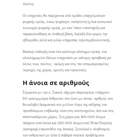
Πολίτη.
Οι υπηρεσίες θα παρέχονται από ομάδα επαγγελματιών
ψυχικής υγείας, όπως ψυχίατρο, νοσηλευτή η/και κοινωνικό
λειτουργό ψυχικής υγείας, με κατ’ οίκον υποστήριξη και
παρακολούθηση σε σταθερή βάση, δηλαδή δύο φορές την
εβδομάδα, αλλά και μέσω υπηρεσίας τηλεσυμβουλευτικής.
Βασική επιδίωξη είναι ένα καλύτερο σύστημα υγείας, ένα
ολοκληρωμένο δίκτυο υπηρεσιών με ισότιμη πρόσβαση για
όλους τους πολίτες, ακόμη και στις πιο απομακρυσμένες
περιοχές της χώρας, ορεινές και νησιωτικές.
Η άνοια σε αριθμούς
Σύμφωνα με την κ. Σακκά, σήμερα παγκοσμίως υπάρχουν
50 εκατομμύρια άνθρωποι που ζουν με άνοια, αριθμός που
θα αυξηθεί δραματικά στο μέλλον λόγω της αύξησης του
προσδόκιμου επιβίωσης τόσο στις αναπτυγμένες όσο και στις
αναπτυσσόμενες χώρες. Στη χώρα μας 160.000 άτομα
πάσχουν από άνοια και 280.000 άτομα από Ήπια Νοητική
Διαταραχή (προστάδιο της άνοιας). Συνολικά ο πληθυσμός
των ανθρώπων με ήπια ή σοβαρά νοητικά προβλήματα